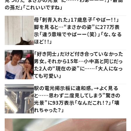
の孫だ」「これいいですね」
母「刺青入れた」17歳息子「やばー！！」
脚を見ると…“まさかの姿”に277万表
示「違う意味でやばーー（笑）」「な、なる
ほど！！」
「好き同士」だけど付き合っていなかった
男女。それから15年…小中高と同じだっ
た2人の“現在の姿”に……「大人になっ
ても可愛い」
駅の電光掲示板に違和感。→よく見る
と……思わず二度見してしまう”驚きの
光景”に93万表示「なんだこれ！？」「壊
れちゃった？」