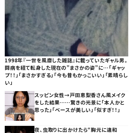
1998年『一世を風靡した雑誌』に載っていたギャル男。
闘病を経て転身した現在の”まさかの姿”に…「ギャッ
プ！！」「まさかすぎる」「今も昔もかっこいい」「素晴らし
い」
スッピン女性→戸田恵梨香さん風メイク
をした結果……驚きの光景に「本人かと
思った」「ベースが美しい」「似すぎ！！」
夜、虫取りに出かけたら“胸元に違和