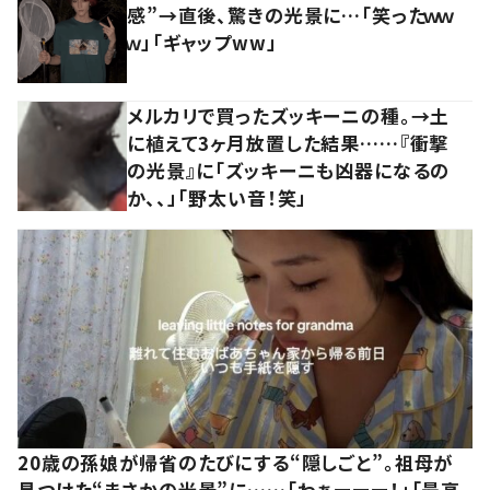
感”→直後、驚きの光景に…「笑ったｗｗ
ｗ」「ギャップww」
メルカリで買ったズッキーニの種。→土
に植えて3ヶ月放置した結果……『衝撃
の光景』に「ズッキーニも凶器になるの
か、、」「野太い音！笑」
20歳の孫娘が帰省のたびにする“隠しごと”。祖母が
見つけた“まさかの光景”に……「わぁーーー！」「最高