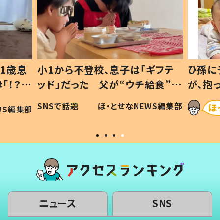
1歳息
小1から不登校、息子は「ギフテ
ひ孫に
「！？」
ッド」だった 父が“ウチ給食”を
が、抱
に「可愛
作り続ける理由とは #令和の親
「涙が
SNSで話題
ほ・とせなNEWS編集部
WS編集部
#令和の子
い」
ニュース
SNS