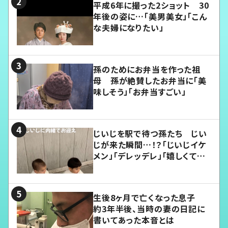
平成6年に撮った2ショット 30
年後の姿に…「美男美女」「こん
な夫婦になりたい」
孫のためにお弁当を作った祖
母 孫が絶賛したお弁当に「美
味しそう」「お弁当すごい」
じいじを駅で待つ孫たち じい
じが来た瞬間…！？「じいじイケ
メン」「デレッデレ」「嬉しくて可
愛くてたまらない」「幸せになれ
る」
生後8ヶ月で亡くなった息子
約3年半後、当時の妻の日記に
書いてあった本音とは