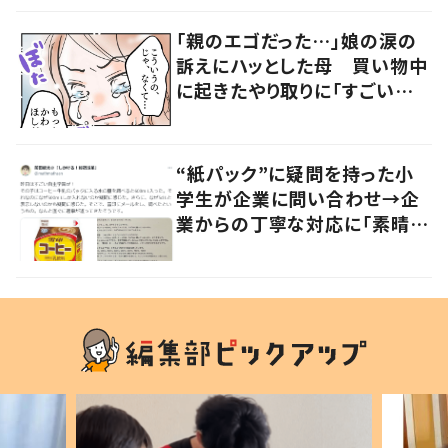
「親のエゴだった…」娘の涙の
訴えにハッとした母 買い物中
に起きたやり取りに「すごい分
かる」「改めて気付かされた」
“紙パック”に疑問を持った小
学生が企業に問い合わせ→企
業からの丁寧な対応に「素晴ら
しい」の声