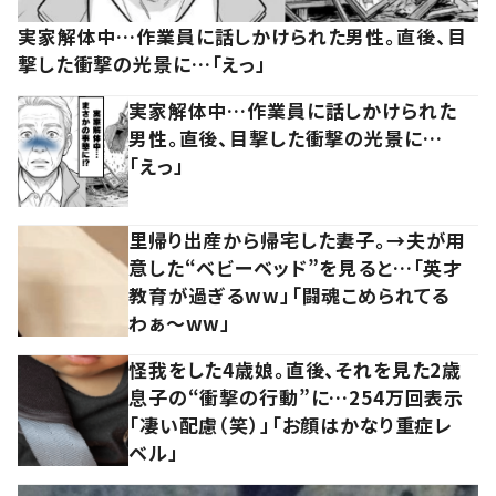
実家解体中…作業員に話しかけられた男性。直後、目
撃した衝撃の光景に…「えっ」
実家解体中…作業員に話しかけられた
男性。直後、目撃した衝撃の光景に…
「えっ」
里帰り出産から帰宅した妻子。→夫が用
意した“ベビーベッド”を見ると…「英才
教育が過ぎるww」「闘魂こめられてる
わぁ～ww」
怪我をした4歳娘。直後、それを見た2歳
息子の“衝撃の行動”に…254万回表示
「凄い配慮（笑）」「お顔はかなり重症レ
ベル」