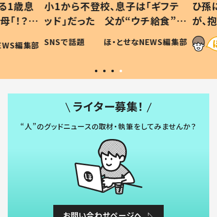
1歳息
小1から不登校、息子は「ギフテ
ひ孫に
「！？」
ッド」だった 父が“ウチ給食”を
が、抱
に「可愛
作り続ける理由とは #令和の親
「涙が
SNSで話題
ほ・とせなNEWS編集部
WS編集部
#令和の子
い」
ライター募集！
“人”のグッドニュースの取材・執筆をしてみませんか？
お問い合わせページへ