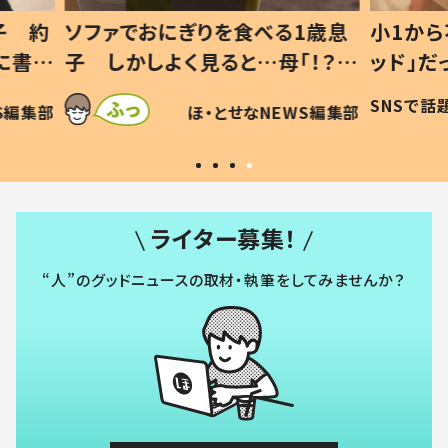
1歳息
小1から不登校、息子は「ギフテ
ひ孫に
「！？」
ッド」だった 父が“ウチ給食”を
が、抱
に「可愛
作り続ける理由とは #令和の親
「涙が
SNSで話題
ほ・とせなNEWS編集部
WS編集部
#令和の子
い」
ライター募集！
“人”のグッドニュースの取材・執筆をしてみませんか？