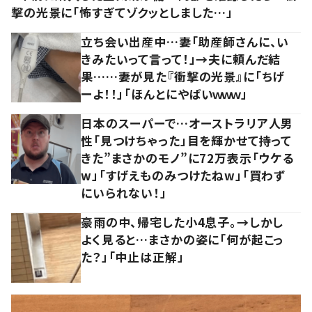
撃の光景に「怖すぎてゾクッとしました…」
立ち会い出産中…妻「助産師さんに、い
きみたいって言って！」→夫に頼んだ結
果……妻が見た『衝撃の光景』に「ちげ
ーよ！！」「ほんとにやばいｗｗｗ」
日本のスーパーで…オーストラリア人男
性「見つけちゃった」目を輝かせて持って
きた”まさかのモノ”に72万表示「ウケる
w」「すげえものみつけたねw」「買わず
にいられない！」
豪雨の中、帰宅した小4息子。→しかし
よく見ると…まさかの姿に「何が起こっ
た？」「中止は正解」