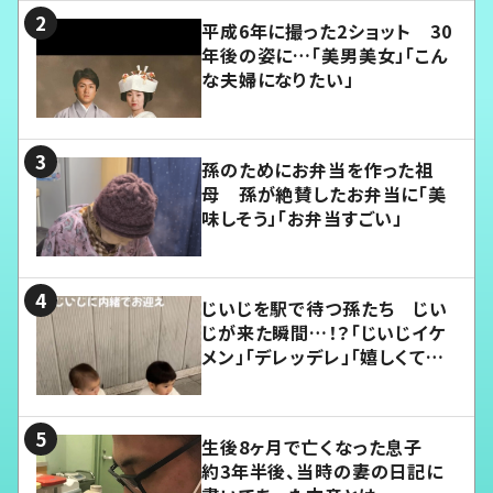
平成6年に撮った2ショット 30
年後の姿に…「美男美女」「こん
な夫婦になりたい」
孫のためにお弁当を作った祖
母 孫が絶賛したお弁当に「美
味しそう」「お弁当すごい」
じいじを駅で待つ孫たち じい
じが来た瞬間…！？「じいじイケ
メン」「デレッデレ」「嬉しくて可
愛くてたまらない」「幸せになれ
る」
生後8ヶ月で亡くなった息子
約3年半後、当時の妻の日記に