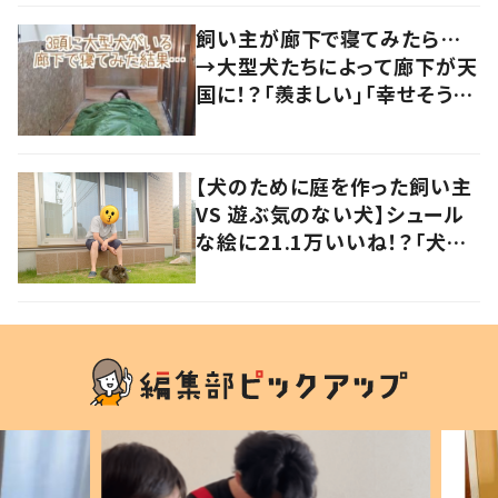
飼い主が廊下で寝てみたら…
→大型犬たちによって廊下が天
国に！？「羨ましい」「幸せそう」
の声
【犬のために庭を作った飼い主
VS 遊ぶ気のない犬】シュール
な絵に21.1万いいね！？「犬の
強い意志を感じる」