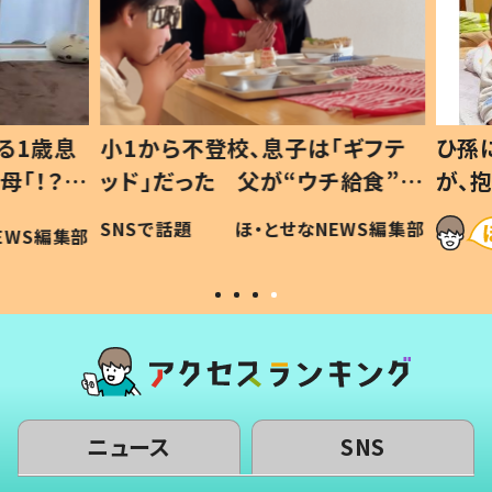
1歳息
小1から不登校、息子は「ギフテ
ひ孫に
「！？」
ッド」だった 父が“ウチ給食”を
が、抱
に「可愛
作り続ける理由とは #令和の親
「涙が
SNSで話題
ほ・とせなNEWS編集部
WS編集部
#令和の子
い」
ニュース
SNS