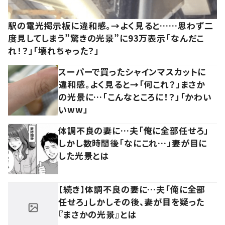
駅の電光掲示板に違和感。→よく見ると……思わず二
度見してしまう”驚きの光景”に93万表示「なんだこ
れ！？」「壊れちゃった？」
スーパーで買ったシャインマスカットに
違和感。よく見ると→「何これ？」まさか
の光景に…「こんなところに！？」「かわい
いww」
体調不良の妻に…夫「俺に全部任せろ」
しかし数時間後「なにこれ…」妻が目に
した光景とは
【続き】体調不良の妻に…夫「俺に全部
任せろ」しかしその後、妻が目を疑った
『まさかの光景』とは