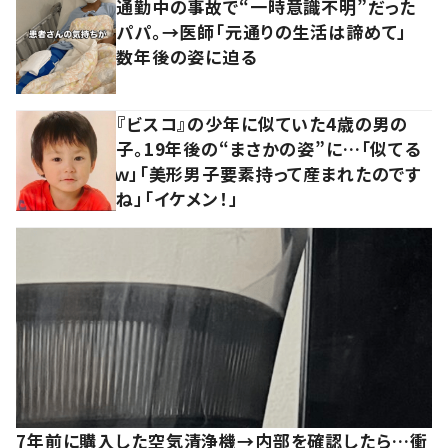
通勤中の事故で“一時意識不明”だった
パパ。→医師「元通りの生活は諦めて」
数年後の姿に迫る
『ビスコ』の少年に似ていた4歳の男の
子。19年後の“まさかの姿”に…「似てる
ｗ」「美形男子要素持って産まれたのです
ね」「イケメン！」
7年前に購入した空気清浄機→内部を確認したら…衝