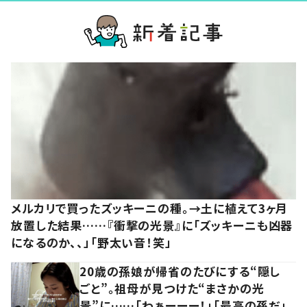
メルカリで買ったズッキーニの種。→土に植えて3ヶ月
放置した結果……『衝撃の光景』に「ズッキーニも凶器
になるのか、、」「野太い音！笑」
20歳の孫娘が帰省のたびにする“隠し
ごと”。祖母が見つけた“まさかの光
景”に……「わぁーーー！」「最高の孫だ」