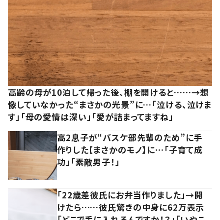
高齢の母が10泊して帰った後、棚を開けると……→想
像していなかった“まさかの光景”に…「泣ける、泣けま
す」「母の愛情は深い」「愛が詰まってますね」
高2息子が“バスケ部先輩のため”に手
作りした【まさかのモノ】に…「子育て成
功」「素敵男子！」
「22歳差彼氏にお弁当作りました」→開
けたら……彼氏驚きの中身に62万表示
「どこで手に入れるんですか！？」「いやこ