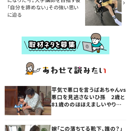
「自分を諦めない」その強い思い
に迫る
平気で悪口を言うばあちゃんvs
悪口を見逃さないひ孫 2歳と
81歳ののほほえましいやり取り
に「口悪いけど可愛い」の声
嫁「この落ちてる靴下、誰の？」