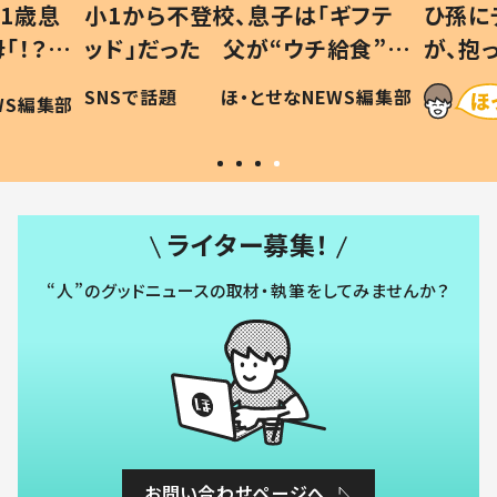
1歳息
小1から不登校、息子は「ギフテ
ひ孫に
「！？」
ッド」だった 父が“ウチ給食”を
が、抱
に「可愛
作り続ける理由とは #令和の親
「涙が
SNSで話題
ほ・とせなNEWS編集部
WS編集部
#令和の子
い」
ライター募集！
“人”のグッドニュースの取材・執筆をしてみませんか？
お問い合わせページへ