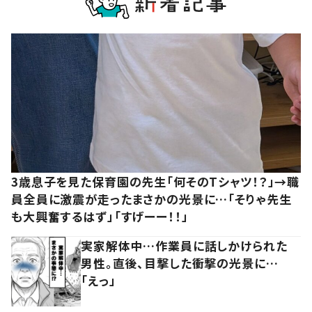
3歳息子を見た保育園の先生「何そのTシャツ！？」→職
員全員に激震が走ったまさかの光景に…「そりゃ先生
も大興奮するはず」「すげーー！！」
実家解体中…作業員に話しかけられた
男性。直後、目撃した衝撃の光景に…
「えっ」