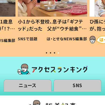
1歳息
小1から不登校、息子は「ギフテ
ひ孫に
「！？」
ッド」だった 父が“ウチ給食”を
が、抱
に「可愛
作り続ける理由とは #令和の親
「涙が
SNSで話題
ほ・とせなNEWS編集部
WS編集部
#令和の子
い」
ニュース
SNS