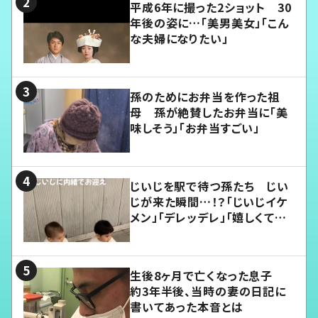
平成6年に撮った2ショット 30
年後の姿に…「美男美女」「こん
な夫婦になりたい」
孫のためにお弁当を作った祖
母 孫が絶賛したお弁当に「美
味しそう」「お弁当すごい」
じいじを駅で待つ孫たち じい
じが来た瞬間…！？「じいじイケ
メン」「デレッデレ」「嬉しくて可
愛くてたまらない」「幸せになれ
る」
生後8ヶ月で亡くなった息子
約3年半後、当時の妻の日記に
書いてあった本音とは