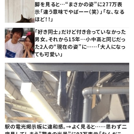
脚を見ると…“まさかの姿”に277万表
示「違う意味でやばーー（笑）」「な、なる
ほど！！」
「好き同士」だけど付き合っていなかった
男女。それから15年…小中高と同じだっ
た2人の“現在の姿”に……「大人になっ
ても可愛い」
駅の電光掲示板に違和感。→よく見ると……思わず二
度見してしまう”驚きの光景”に93万表示「なんだこ