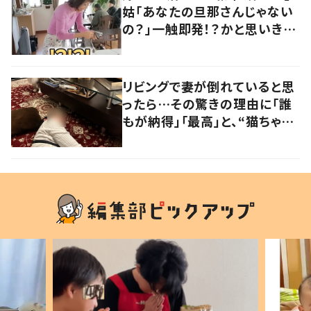
姑「あなたの旦那さんじゃない
の？」一触即発！？かと思いき
や…持ち主が判明し「声だして
大爆笑しちゃった」
リビングで妻が倒れていると思
ったら…その驚きの理由に「誰
もが納得」「最高」と、“猫ちゃん
好きユーザー”からの共感集ま
る！