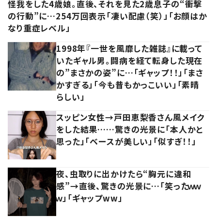
怪我をした4歳娘。直後、それを見た2歳息子の“衝撃
の行動”に…254万回表示「凄い配慮（笑）」「お顔はか
なり重症レベル」
1998年『一世を風靡した雑誌』に載って
いたギャル男。闘病を経て転身した現在
の”まさかの姿”に…「ギャップ！！」「まさ
かすぎる」「今も昔もかっこいい」「素晴
らしい」
スッピン女性→戸田恵梨香さん風メイク
をした結果……驚きの光景に「本人かと
思った」「ベースが美しい」「似すぎ！！」
夜、虫取りに出かけたら“胸元に違和
感”→直後、驚きの光景に…「笑ったｗｗ
ｗ」「ギャップww」