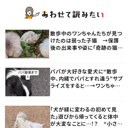
散歩中のワンちゃんたちが見つ
けたのは弱った子猫 →保護
後の出来事や姿に「奇跡の猫ち
ゃん」「強運の持ち主」の声
パパが大好きな愛犬に“散歩
中、内緒でパパとすれ違う”サプ
ライズをすると…→ワンちゃん
の反応に「可愛すぎる」「賢い
子」の声
「犬が緑に変わるの初めて見
た」遊びから帰ってくると体中
が大変なことに…！？ “小さい