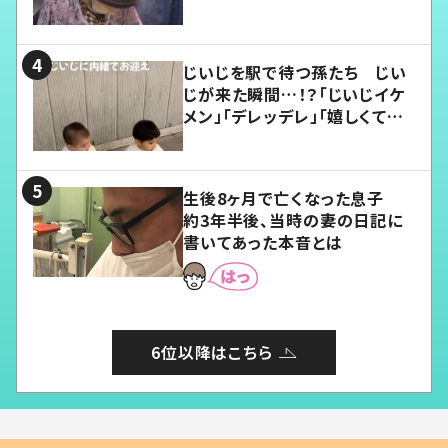
じいじを駅で待つ孫たち じい
じが来た瞬間…！？「じいじイケ
メン」「デレッデレ」「嬉しくて可
愛くてたまらない」「幸せになれ
る」
生後8ヶ月で亡くなった息子
約3年半後、当時の妻の日記に
書いてあった本音とは
6位以降はこちら