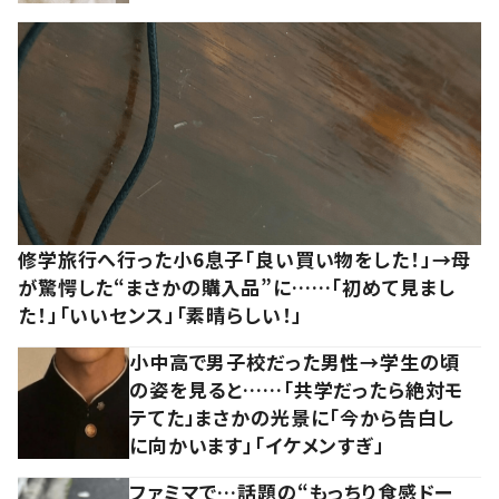
修学旅行へ行った小6息子「良い買い物をした！」→母
が驚愕した“まさかの購入品”に……「初めて見まし
た！」「いいセンス」「素晴らしい！」
小中高で男子校だった男性→学生の頃
の姿を見ると……「共学だったら絶対モ
テてた」まさかの光景に「今から告白し
に向かいます」「イケメンすぎ」
ファミマで…話題の“もっちり食感ドー