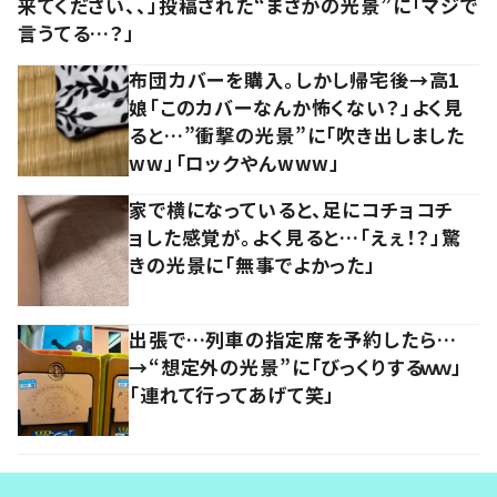
来てください、、」投稿された“まさかの光景”に「マジで
言うてる…？」
布団カバーを購入。しかし帰宅後→高1
娘「このカバーなんか怖くない？」よく見
ると…”衝撃の光景”に「吹き出しました
ww」「ロックやんwww」
家で横になっていると、足にコチョコチ
ョした感覚が。よく見ると…「えぇ！？」驚
きの光景に「無事でよかった」
出張で…列車の指定席を予約したら…
→“想定外の光景”に「びっくりするｗｗ」
「連れて行ってあげて笑」