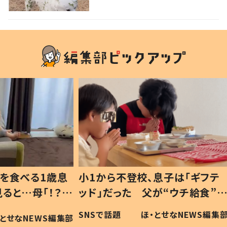
秋を見つけた犬”が可愛い…！
1歳息
小1から不登校、息子は「ギフテ
ひ孫に
「！？」
ッド」だった 父が“ウチ給食”を
が、抱
に「可愛
作り続ける理由とは #令和の親
「涙が
SNSで話題
ほ・とせなNEWS編集部
WS編集部
#令和の子
い」