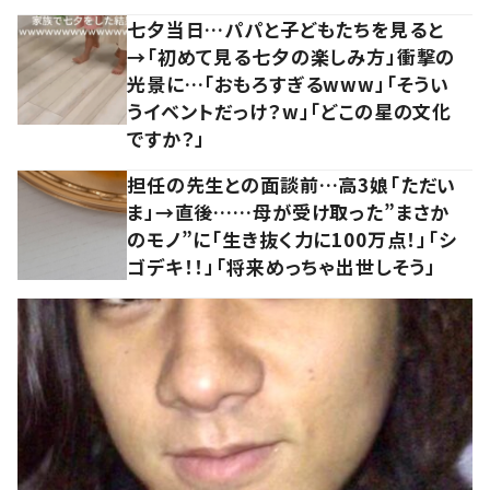
七夕当日…パパと子どもたちを見ると
→「初めて見る七夕の楽しみ方」衝撃の
光景に…「おもろすぎるwww」「そうい
うイベントだっけ？w」「どこの星の文化
ですか？」
担任の先生との面談前…高3娘「ただい
ま」→直後……母が受け取った”まさか
のモノ”に「生き抜く力に100万点！」「シ
ゴデキ！！」「将来めっちゃ出世しそう」