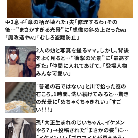
中2息子「傘の柄が壊れた」夫「修理するわ」その
後…”まさかすぎる光景”に「想像の斜め上だったｗ」
「魔改造やｗ」「むしろ盗難防止」
2人の娘と写真を撮るママ。しかし、背後
をよく見ると…“衝撃の光景”に「最高す
ぎた」「仲間に入れてあげて」「登場人物
みんな可愛い」
「普通の石ではない」と川で拾った謎の
石ころ。1時間、洗い続けてみると…驚き
の光景に「めちゃくちゃきれい」「すご
い！！！」
孫「大正生まれのじいちゃん、イケメン
やろ？」→投稿された“まさかの姿”に…
「イケメン！！」「ブロマイドが買えそう」