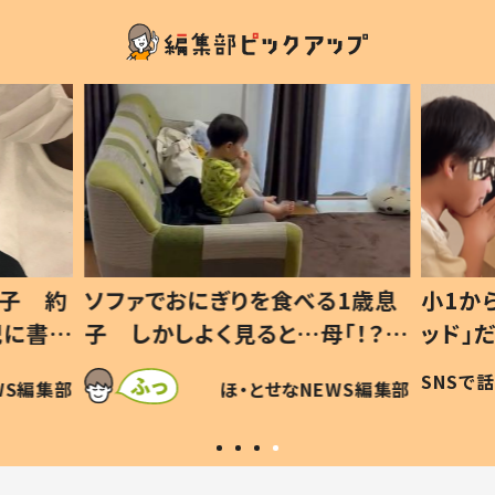
1歳息
小1から不登校、息子は「ギフテ
ひ孫に
「！？」
ッド」だった 父が“ウチ給食”を
が、抱
に「可愛
作り続ける理由とは #令和の親
「涙が
SNSで話題
ほ・とせなNEWS編集部
WS編集部
#令和の子
い」