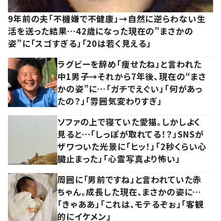
9年前の夫「不機嫌で不健康」→自然に逆らわない生
活を送った結果…42歳になった現在の”まさかの
姿”に「スゴすぎる」「20は若く見える」
ラグビーを辞め「痩せたね」と言われた
中1男子→それから7年後、現在の“まさ
かの姿”に…「ガチでえぐい」「何があっ
たの？」「雰囲気変わりすぎ」
ソファの上で寝ていた愛猫。しかしよく
見ると…「しっぽが取れてる！？」SNSが
ザワついた光景に「ヒッ！」「2秒くらい心
臓止まった」「心霊写真より怖い」
周囲に「男前ですね」と言われていた赤
ちゃん。成長した現在、まさかの姿に…
「きゃああ」「これは、モテるぞぉ」「客観
的にイケメン」