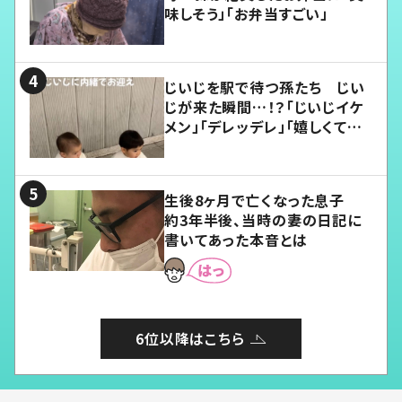
味しそう」「お弁当すごい」
じいじを駅で待つ孫たち じい
じが来た瞬間…！？「じいじイケ
メン」「デレッデレ」「嬉しくて可
愛くてたまらない」「幸せになれ
る」
生後8ヶ月で亡くなった息子
約3年半後、当時の妻の日記に
書いてあった本音とは
6位以降はこちら