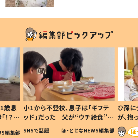
秋を見つけた犬”が可愛い…！
1歳息
小1から不登校、息子は「ギフテ
ひ孫に
「！？」
ッド」だった 父が“ウチ給食”を
が、抱
に「可愛
作り続ける理由とは #令和の親
「涙が
SNSで話題
ほ・とせなNEWS編集部
WS編集部
#令和の子
い」