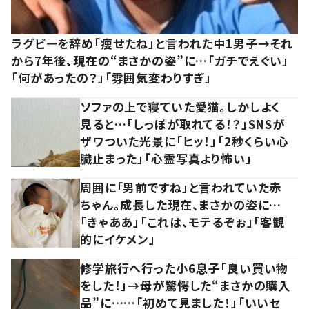
ラグビーを辞め「痩せたね」と言われた中1男子→それ
から7年後、現在の“まさかの姿”に…「ガチでえぐい」
「何があったの？」「雰囲気変わりすぎ」
ソファの上で寝ていた愛猫。しかしよく
見ると…「しっぽが取れてる！？」SNSが
ザワついた光景に「ヒッ！」「2秒くらい心
臓止まった」「心霊写真より怖い」
周囲に「男前ですね」と言われていた赤
ちゃん。成長した現在、まさかの姿に…
「きゃああ」「これは、モテるぞぉ」「客観
的にイケメン」
修学旅行へ行った小6息子「良い買い物
をした！」→母が驚愕した“まさかの購入
品”に……「初めて見ました！」「いいセ