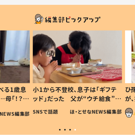
1歳息
小1から不登校、息子は「ギフテ
ひ孫に
「！？」
ッド」だった 父が“ウチ給食”を
が、抱
に「可愛
作り続ける理由とは #令和の親
「涙が
SNSで話題
ほ・とせなNEWS編集部
WS編集部
#令和の子
い」