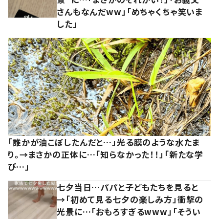
さんもなんだww」「めちゃくちゃ笑いま
した」
「誰かが油こぼしたんだと…」光る膜のような水たま
り。→まさかの正体に…「知らなかった！！」「新たな学
び…」
七夕当日…パパと子どもたちを見ると
→「初めて見る七夕の楽しみ方」衝撃の
光景に…「おもろすぎるwww」「そうい