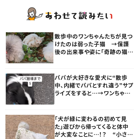
散歩中のワンちゃんたちが見つ
けたのは弱った子猫 →保護
後の出来事や姿に「奇跡の猫ち
ゃん」「強運の持ち主」の声
パパが大好きな愛犬に“散歩
中、内緒でパパとすれ違う”サプ
ライズをすると…→ワンちゃん
の反応に「可愛すぎる」「賢い
子」の声
「犬が緑に変わるの初めて見
た」遊びから帰ってくると体中
が大変なことに…！？ “小さい