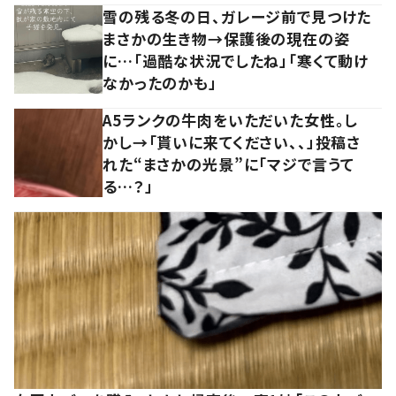
雪の残る冬の日、ガレージ前で見つけた
まさかの生き物→保護後の現在の姿
に…「過酷な状況でしたね」「寒くて動け
なかったのかも」
A5ランクの牛肉をいただいた女性。し
かし→「貰いに来てください、、」投稿さ
れた“まさかの光景”に「マジで言うて
る…？」