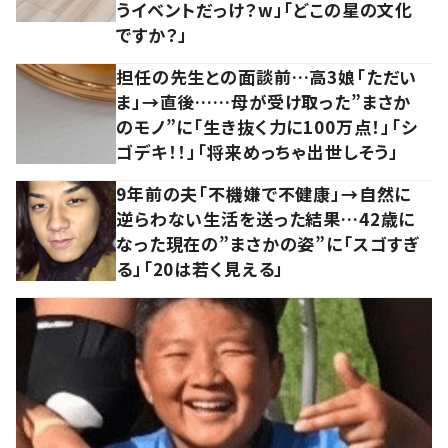
うイベントだっけ？w」「どこの星の文化
ですか？」
担任の先生との面談前…高3娘「ただい
ま」→直後……母が受け取った”まさか
のモノ”に「生き抜く力に100万点！」「シ
ゴデキ！！」「将来めっちゃ出世しそう」
9年前の夫「不機嫌で不健康」→自然に
逆らわない生活を送った結果…42歳に
なった現在の”まさかの姿”に「スゴすぎ
る」「20は若く見える」