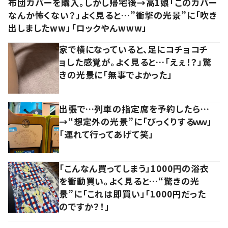
布団カバーを購入。しかし帰宅後→高1娘「このカバー
なんか怖くない？」よく見ると…”衝撃の光景”に「吹き
出しましたww」「ロックやんwww」
家で横になっていると、足にコチョコチ
ョした感覚が。よく見ると…「えぇ！？」驚
きの光景に「無事でよかった」
出張で…列車の指定席を予約したら…
→“想定外の光景”に「びっくりするｗｗ」
「連れて行ってあげて笑」
「こんなん買ってしまう」1000円の浴衣
を衝動買い。よく見ると…“驚きの光
景”に「これは即買い」「1000円だった
のですか？！」