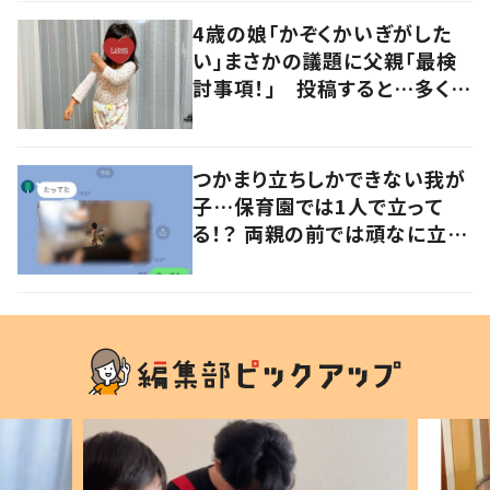
4歳の娘「かぞくかいぎがした
い」まさかの議題に父親「最検
討事項！」 投稿すると…多くの
意見が寄せられる！
つかまり立ちしかできない我が
子…保育園では1人で立って
る！？ 両親の前では頑なに立た
ない1歳児が可愛すぎる…！