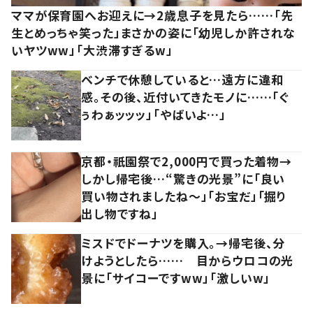
ママが保育園へお迎えに→2歳息子を見たら……「先
生とめっちゃ笑った」まさかの姿に「幼児しか許されな
いヤツww」「大渋滞すぎるw」
ベンチで休憩していると…遠方に違和
感。その後、近付いてきたモノに……「ぐ
ぅわぁッッッ」「やばいよ…」
京都・祇園祭で2,000円で買った着物→
しかし帰宅後…“驚きの光景”に「良い
買い物されましたね～」「お宝だ」「掘り
出し物ですね」
ミスドでドーナツを購入。→帰宅後、分
けようとしたら…… 目からウロコの光
景に「サイコーですww」「激しいw」