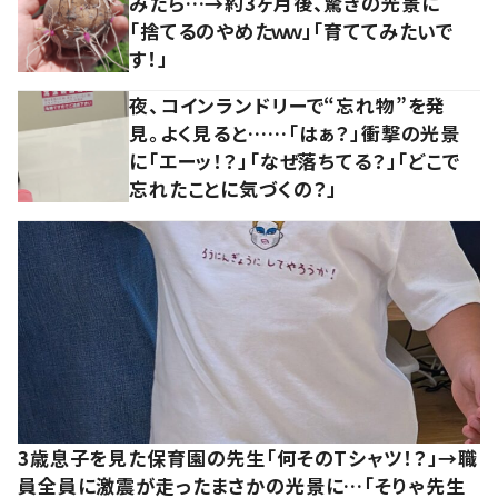
みたら…→約3ヶ月後、驚きの光景に
「捨てるのやめたｗｗ」「育ててみたいで
す！」
夜、コインランドリーで“忘れ物”を発
見。よく見ると……「はぁ？」衝撃の光景
に「エーッ！？」「なぜ落ちてる？」「どこで
忘れたことに気づくの？」
3歳息子を見た保育園の先生「何そのTシャツ！？」→職
員全員に激震が走ったまさかの光景に…「そりゃ先生