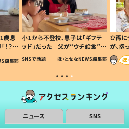
1歳息
小1から不登校、息子は「ギフテ
ひ孫に
「！？」
ッド」だった 父が“ウチ給食”を
が、抱
に「可愛
作り続ける理由とは #令和の親
「涙が
SNSで話題
ほ・とせなNEWS編集部
WS編集部
#令和の子
い」
ニュース
SNS