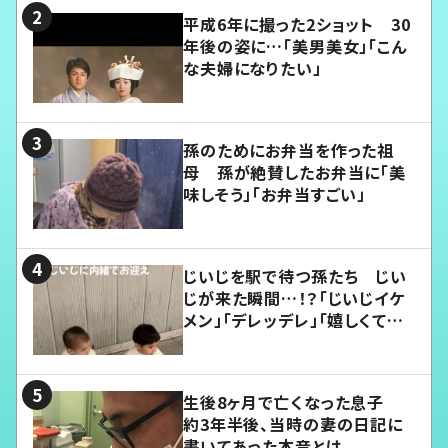
平成6年に撮った2ショット 30
年後の姿に…「美男美女」「こん
な夫婦になりたい」
孫のためにお弁当を作った祖
母 孫が絶賛したお弁当に「美
味しそう」「お弁当すごい」
じいじを駅で待つ孫たち じい
じが来た瞬間…！？「じいじイケ
メン」「デレッデレ」「嬉しくて可
愛くてたまらない」「幸せになれ
る」
生後8ヶ月で亡くなった息子
約3年半後、当時の妻の日記に
書いてあった本音とは