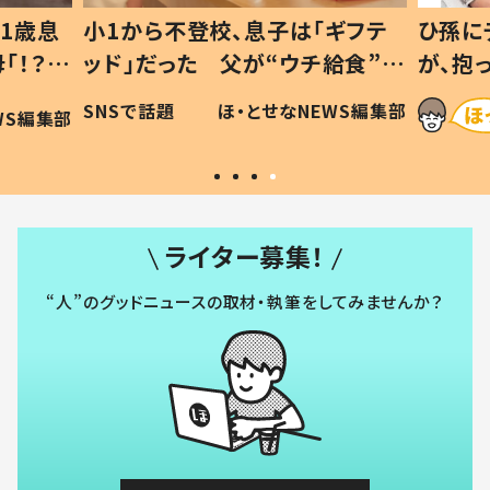
1歳息
小1から不登校、息子は「ギフテ
ひ孫に
「！？」
ッド」だった 父が“ウチ給食”を
が、抱
に「可愛
作り続ける理由とは #令和の親
「涙が
SNSで話題
ほ・とせなNEWS編集部
WS編集部
#令和の子
い」
ライター募集！
“人”のグッドニュースの取材・執筆をしてみませんか？