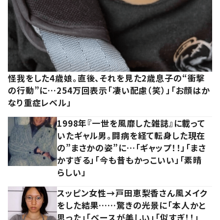
怪我をした4歳娘。直後、それを見た2歳息子の“衝撃
の行動”に…254万回表示「凄い配慮（笑）」「お顔はか
なり重症レベル」
1998年『一世を風靡した雑誌』に載って
いたギャル男。闘病を経て転身した現在
の”まさかの姿”に…「ギャップ！！」「まさ
かすぎる」「今も昔もかっこいい」「素晴
らしい」
スッピン女性→戸田恵梨香さん風メイク
をした結果……驚きの光景に「本人かと
思った」「ベースが美しい」「似すぎ！！」