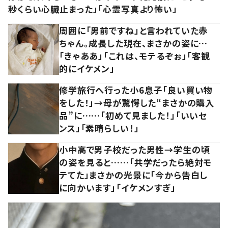
秒くらい心臓止まった」「心霊写真より怖い」
周囲に「男前ですね」と言われていた赤
ちゃん。成長した現在、まさかの姿に…
「きゃああ」「これは、モテるぞぉ」「客観
的にイケメン」
修学旅行へ行った小6息子「良い買い物
をした！」→母が驚愕した“まさかの購入
品”に……「初めて見ました！」「いいセ
ンス」「素晴らしい！」
小中高で男子校だった男性→学生の頃
の姿を見ると……「共学だったら絶対モ
テてた」まさかの光景に「今から告白し
に向かいます」「イケメンすぎ」