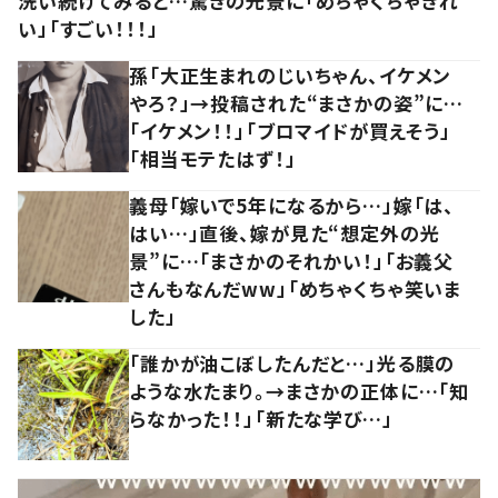
洗い続けてみると…驚きの光景に「めちゃくちゃきれ
い」「すごい！！！」
孫「大正生まれのじいちゃん、イケメン
やろ？」→投稿された“まさかの姿”に…
「イケメン！！」「ブロマイドが買えそう」
「相当モテたはず！」
義母「嫁いで5年になるから…」嫁「は、
はい…」直後、嫁が見た“想定外の光
景”に…「まさかのそれかい！」「お義父
さんもなんだww」「めちゃくちゃ笑いま
した」
「誰かが油こぼしたんだと…」光る膜の
ような水たまり。→まさかの正体に…「知
らなかった！！」「新たな学び…」