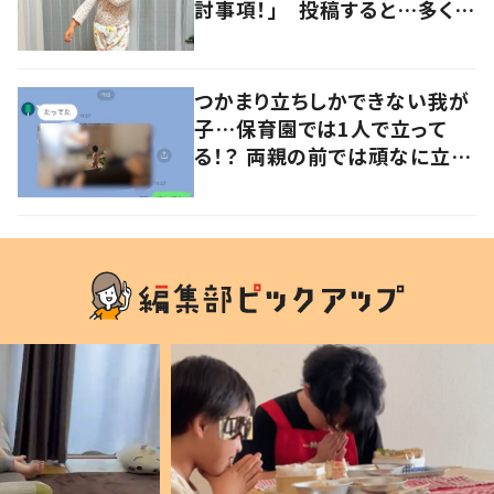
討事項！」 投稿すると…多くの
意見が寄せられる！
つかまり立ちしかできない我が
子…保育園では1人で立って
る！？ 両親の前では頑なに立た
ない1歳児が可愛すぎる…！