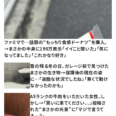
ファミマで…話題の“もっちり食感ドーナツ”を購入。
→まさかの中身に190万表示「イイこと聞いた」「気に
なってました」「これかなり好き」
雪の残る冬の日、ガレージ前で見つけた
まさかの生き物→保護後の現在の姿
に…「過酷な状況でしたね」「寒くて動け
なかったのかも」
A5ランクの牛肉をいただいた女性。し
かし→「貰いに来てください、、」投稿さ
れた“まさかの光景”に「マジで言うて
る…？」