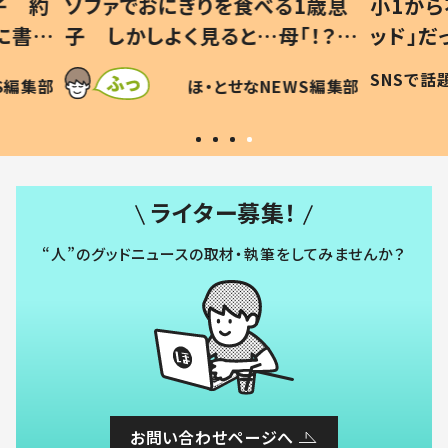
1歳息
小1から不登校、息子は「ギフテ
ひ孫に
「！？」
ッド」だった 父が“ウチ給食”を
が、抱
に「可愛
作り続ける理由とは #令和の親
「涙が
SNSで話題
ほ・とせなNEWS編集部
WS編集部
#令和の子
い」
ライター募集！
“人”のグッドニュースの取材・執筆をしてみませんか？
お問い合わせページへ