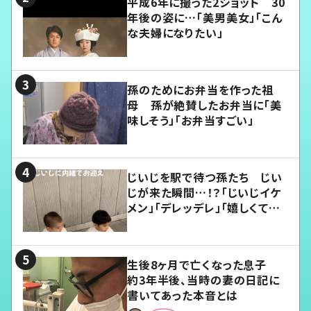
平成6年に撮った2ショット 30
年後の姿に…「美男美女」「こん
な夫婦になりたい」
孫のためにお弁当を作った祖
母 孫が絶賛したお弁当に「美
味しそう」「お弁当すごい」
じいじを駅で待つ孫たち じい
じが来た瞬間…！？「じいじイケ
メン」「デレッデレ」「嬉しくて可
愛くてたまらない」「幸せになれ
る」
生後8ヶ月で亡くなった息子
約3年半後、当時の妻の日記に
書いてあった本音とは