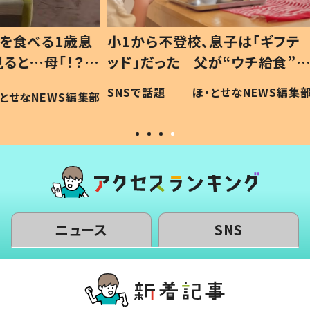
1歳息
小1から不登校、息子は「ギフテ
ひ孫に
「！？」
ッド」だった 父が“ウチ給食”を
が、抱
に「可愛
作り続ける理由とは #令和の親
「涙が
SNSで話題
ほ・とせなNEWS編集部
WS編集部
#令和の子
い」
ニュース
SNS