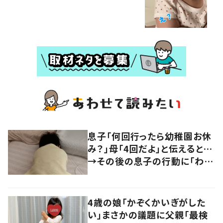
息子「何回行ったら幼稚園お休
み？」母「4回だよ」と伝えると…
→その後の息子の行動に「わか
るよその気持ち」「うちの子も！」
の声
4歳の娘「かぞくかいぎがした
い」まさかの議題に父親「最検