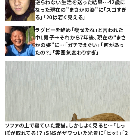
逆らわない生活を送った結果…42歳に
なった現在の”まさかの姿”に「スゴすぎ
る」「20は若く見える」
ラグビーを辞め「痩せたね」と言われた
中1男子→それから7年後、現在の“まさ
かの姿”に…「ガチでえぐい」「何があっ
たの？」「雰囲気変わりすぎ」
ソファの上で寝ていた愛猫。しかしよく見ると…「しっ
ぽが取れてる！？」SNSがザワついた光景に「ヒッ！」「2