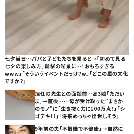
七夕当日…パパと子どもたちを見ると→「初めて見る
七夕の楽しみ方」衝撃の光景に…「おもろすぎる
www」「そういうイベントだっけ？w」「どこの星の文化
ですか？」
担任の先生との面談前…高3娘「ただい
ま」→直後……母が受け取った”まさか
のモノ”に「生き抜く力に100万点！」「シ
ゴデキ！！」「将来めっちゃ出世しそう」
9年前の夫「不機嫌で不健康」→自然に