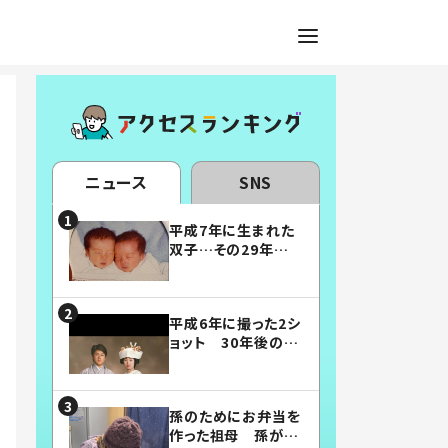
ニュース
SNS
平成7年に生まれた
双子…その29年後
の姿に「漫画みたい」
「素敵すぎる」
平成6年に撮った2シ
ョット 30年後の姿
に…「美男美女」「こ
んな夫婦になりた
い」
孫のためにお弁当を
作った祖母 孫が絶