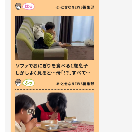
た本音とは
ほ・とせなNEWS編集部
ソファでおにぎりを食べる1歳息子
しかしよく見ると…母「！？」すべてを
察した母の投稿に「可愛いから許
ほ・とせなNEWS編集部
す！」「現行犯〜」