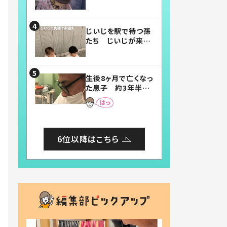
賛したお弁当に「美
味しそう」「お弁当す
ごい」
じいじを駅で待つ孫
たち じいじが来た
瞬間…！？「じいじイ
ケメン」「デレッデレ」
「嬉しくて可愛くてた
生後8ヶ月で亡くなっ
まらない」「幸せにな
た息子 約3年半
れる」
後、当時の妻の日記
に書いてあった本音
とは
6位以降はこちら