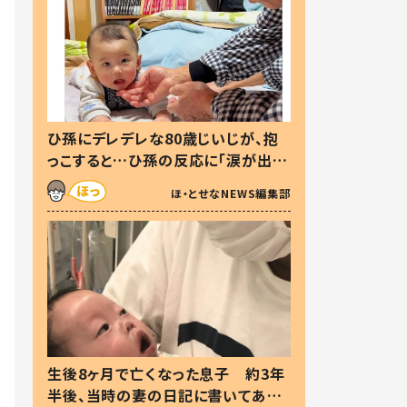
ひ孫にデレデレな80歳じいじが、抱
っこすると…ひ孫の反応に「涙が出ま
した」「可愛くて仕方ない」
ほ・とせなNEWS編集部
生後8ヶ月で亡くなった息子 約3年
半後、当時の妻の日記に書いてあっ