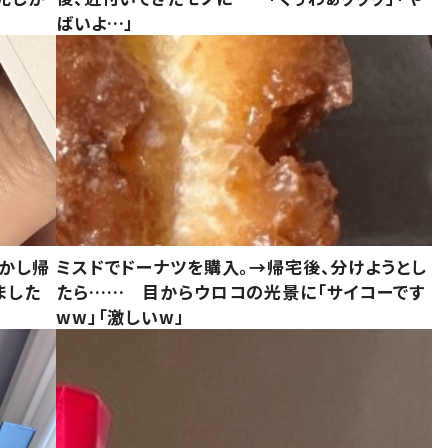
ばいよ…」
しかし帰
ミスドでドーナツを購入。→帰宅後、分けようとし
ました
たら…… 目からウロコの光景に「サイコーです
ww」「激しいw」