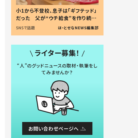
小1から不登校、息子は「ギフテッド」
だった 父が“ウチ給食”を作り続け
る理由とは #令和の親 #令和の子
SNSで話題
ほ・とせなNEWS編集部
ライター募集！
“人”のグッドニュースの取材・執筆をし
てみませんか？
お問い合わせページへ