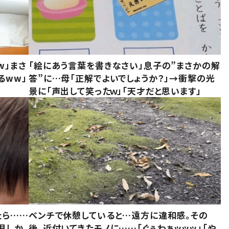
w」まさ
「絵にあう言葉を書きなさい」息子の”まさかの解
るww」
答”に…母「正解でよいでしょうか？」→衝撃の光
景に「声出して笑ったｗ」「天才だと思います」
たら……
ベンチで休憩していると…遠方に違和感。その
児しか
後、近付いてきたモノに……「ぐぅわぁッッッ」「や