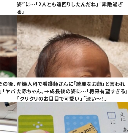
姿”に…「2人とも遠回りしたんだね」「素敵過ぎ
る」
その後、
産婦人科で看護師さんに「綺麗なお顔」と言われ
」「ヤバ
た赤ちゃん。→成長後の姿に…「将来有望すぎる」
「クリクリのお目目で可愛い」「渋い～！」