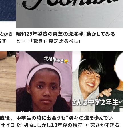
父から
昭和29年製造の東芝の洗濯機。動かしてみる
省す
と……「驚き」「東芝恐るべし」
直後、
中学生の時に出会うも“別々の道を歩んでい
んサイコ
た”男女。しかし10年後の現在→”まさかすぎる