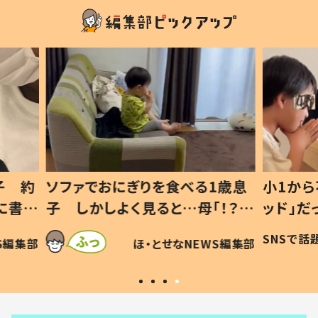
1歳息
小1から不登校、息子は「ギフテ
ひ孫に
「！？」
ッド」だった 父が“ウチ給食”を
が、抱
に「可愛
作り続ける理由とは #令和の親
「涙が
SNSで話題
ほ・とせなNEWS編集部
WS編集部
#令和の子
い」