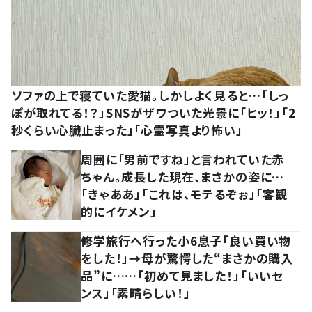
ソファの上で寝ていた愛猫。しかしよく見ると…「しっ
ぽが取れてる！？」SNSがザワついた光景に「ヒッ！」「2
秒くらい心臓止まった」「心霊写真より怖い」
周囲に「男前ですね」と言われていた赤
ちゃん。成長した現在、まさかの姿に…
「きゃああ」「これは、モテるぞぉ」「客観
的にイケメン」
修学旅行へ行った小6息子「良い買い物
をした！」→母が驚愕した“まさかの購入
品”に……「初めて見ました！」「いいセ
ンス」「素晴らしい！」