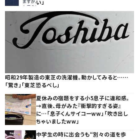
い」
昭和29年製造の東芝の洗濯機。動かしてみると……
「驚き」「東芝恐るべし」
夏休みの宿題をする小5息子に違和感。
→直後、母がみた『衝撃的すぎる姿』
に…「息子くんサイコーww」「吹き出し
ちゃいましたww」
中学生の時に出会うも“別々の道を歩