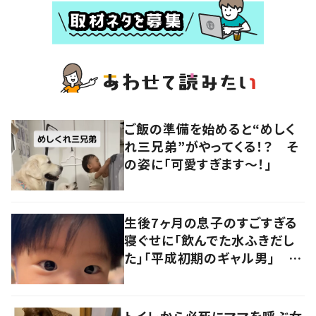
ご飯の準備を始めると“めしく
れ三兄弟”がやってくる！？ そ
の姿に「可愛すぎます〜！」
生後7ヶ月の息子のすごすぎる
寝ぐせに「飲んでた水ふきだし
た」「平成初期のギャル男」 実
は遺伝が関係しており、祖父の
写真にも反響が