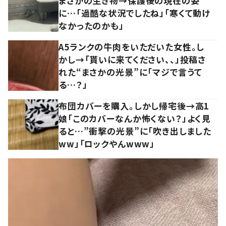
まさかの生き物→保護後の現在の姿
に…「過酷な状況でしたね」「寒くて動け
なかったのかも」
A5ランクの牛肉をいただいた女性。し
かし→「貰いに来てください、、」投稿さ
れた“まさかの光景”に「マジで言うて
る…？」
布団カバーを購入。しかし帰宅後→高1
娘「このカバーなんか怖くない？」よく見
ると…”衝撃の光景”に「吹き出しました
ww」「ロックやんwww」