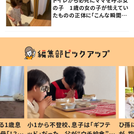
トイレから必死にママを呼ぶ女
の子 1歳の女の子が怯えてい
たものの正体に「こんな瞬間
が！？」「可愛いぃぃ！」の声
1歳息
小1から不登校、息子は「ギフテ
ひ孫に
「！？」
ッド」だった 父が“ウチ給食”を
が、抱