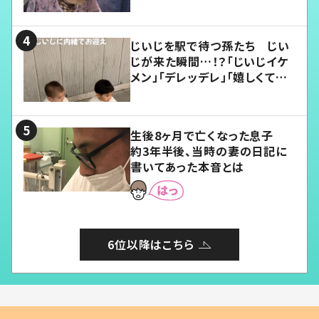
じいじを駅で待つ孫たち じい
じが来た瞬間…！？「じいじイケ
メン」「デレッデレ」「嬉しくて可
愛くてたまらない」「幸せになれ
る」
生後8ヶ月で亡くなった息子
約3年半後、当時の妻の日記に
書いてあった本音とは
6位以降はこちら