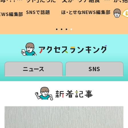
に「可愛
作り続ける理由とは #令和の親
「涙が
SNSで話題
ほ・とせなNEWS編集部
WS編集部
#令和の子
い」
ニュース
SNS