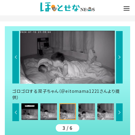
ゴロゴロする双子ちゃん（＠eitomama1221さんより提
供）
3 / 6