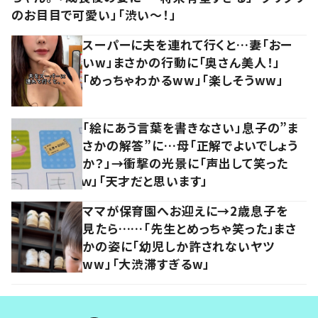
のお目目で可愛い」「渋い～！」
スーパーに夫を連れて行くと…妻「おー
いw」まさかの行動に「奥さん美人！」
「めっちゃわかるww」「楽しそうww」
「絵にあう言葉を書きなさい」息子の”ま
さかの解答”に…母「正解でよいでしょう
か？」→衝撃の光景に「声出して笑った
ｗ」「天才だと思います」
ママが保育園へお迎えに→2歳息子を
見たら……「先生とめっちゃ笑った」まさ
かの姿に「幼児しか許されないヤツ
ww」「大渋滞すぎるw」