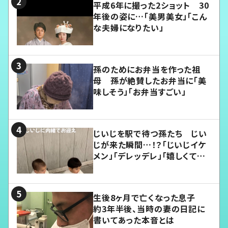
平成6年に撮った2ショット 30
年後の姿に…「美男美女」「こん
な夫婦になりたい」
孫のためにお弁当を作った祖
母 孫が絶賛したお弁当に「美
味しそう」「お弁当すごい」
じいじを駅で待つ孫たち じい
じが来た瞬間…！？「じいじイケ
メン」「デレッデレ」「嬉しくて可
愛くてたまらない」「幸せになれ
る」
生後8ヶ月で亡くなった息子
約3年半後、当時の妻の日記に
書いてあった本音とは