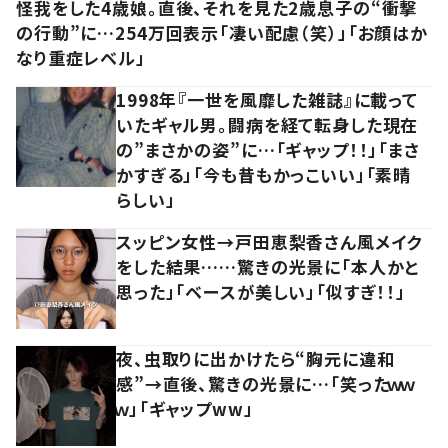
怪我をした4歳娘。直後、それを見た2歳息子の“衝撃
の行動”に…254万回表示「凄い配慮（笑）」「お顔はか
なり重症レベル」
1998年『一世を風靡した雑誌』に載って
いたギャル男。闘病を経て転身した現在
の”まさかの姿”に…「ギャップ！！」「まさ
かすぎる」「今も昔もかっこいい」「素晴
らしい」
スッピン女性→戸田恵梨香さん風メイク
をした結果……驚きの光景に「本人かと
思った」「ベースが美しい」「似すぎ！！」
夜、虫取りに出かけたら“胸元に違和
感”→直後、驚きの光景に…「笑ったｗｗ
ｗ」「ギャップww」