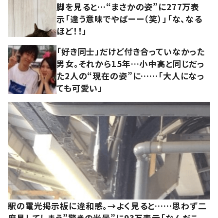
脚を見ると…“まさかの姿”に277万表
示「違う意味でやばーー（笑）」「な、なる
ほど！！」
「好き同士」だけど付き合っていなかった
男女。それから15年…小中高と同じだっ
た2人の“現在の姿”に……「大人になっ
ても可愛い」
駅の電光掲示板に違和感。→よく見ると……思わず二
度見してしまう”驚きの光景”に93万表示「なんだこ