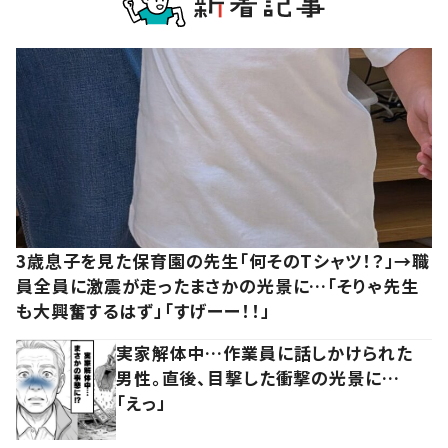
3歳息子を見た保育園の先生「何そのTシャツ！？」→職
員全員に激震が走ったまさかの光景に…「そりゃ先生
も大興奮するはず」「すげーー！！」
実家解体中…作業員に話しかけられた
男性。直後、目撃した衝撃の光景に…
「えっ」