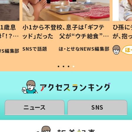
1歳息
小1から不登校、息子は「ギフテ
ひ孫に
「！？」
ッド」だった 父が“ウチ給食”を
が、抱
に「可愛
作り続ける理由とは #令和の親
「涙が
SNSで話題
ほ・とせなNEWS編集部
WS編集部
#令和の子
い」
ニュース
SNS