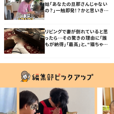
姑「あなたの旦那さんじゃない
の？」一触即発！？かと思いき
や…持ち主が判明し「声だして
大爆笑しちゃった」
リビングで妻が倒れていると思
ったら…その驚きの理由に「誰
もが納得」「最高」と、“猫ちゃん
好きユーザー”からの共感集ま
る！