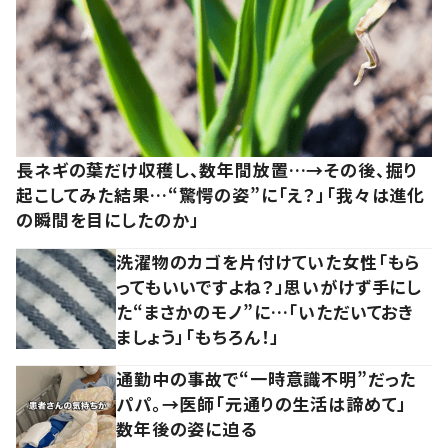
長ネギの葉だけ収穫し、数年間放置…→その後、掘り
起こしてみた結果…“驚愕の姿”に「え？」「我々は進化
の瞬間を目にしたのか」
洗濯物のカゴを片付けていた女性「もら
ってもいいですよね？」思いがけず手にし
た“まさかのモノ”に…「いただいておき
ましょう」「もちろん！」
通勤中の事故で“一時意識不明”だった
パパ。→医師「元通りの生活は諦めて」
数年後の姿に迫る