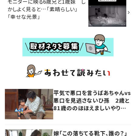
モニターに映る6歳兄と1歳妹 し
かしよく見ると…「素晴らしい」
「幸せな光景」
平気で悪口を言うばあちゃんvs
悪口を見逃さないひ孫 2歳と
81歳ののほほえましいやり取り
に「口悪いけど可愛い」の声
嫁「この落ちてる靴下、誰の？」