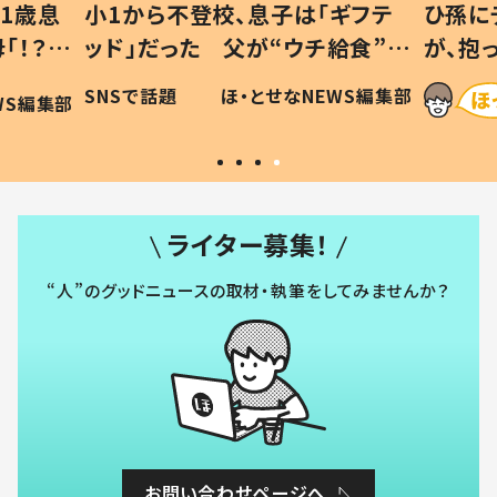
1歳息
小1から不登校、息子は「ギフテ
ひ孫に
「！？」
ッド」だった 父が“ウチ給食”を
が、抱
に「可愛
作り続ける理由とは #令和の親
「涙が
SNSで話題
ほ・とせなNEWS編集部
WS編集部
#令和の子
い」
ライター募集！
“人”のグッドニュースの取材・執筆をしてみませんか？
お問い合わせページへ