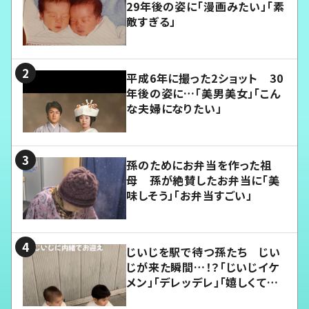
29年後の姿に「漫画みたい」「素
敵すぎる」
平成6年に撮った2ショット 30
年後の姿に…「美男美女」「こん
な夫婦になりたい」
孫のためにお弁当を作った祖
母 孫が絶賛したお弁当に「美
味しそう」「お弁当すごい」
じいじを駅で待つ孫たち じい
じが来た瞬間…！？「じいじイケ
メン」「デレッデレ」「嬉しくて可
愛くてたまらない」「幸せになれ