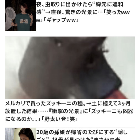
夜、虫取りに出かけたら“胸元に違和
感”→直後、驚きの光景に…「笑ったｗｗ
ｗ」「ギャップww」
メルカリで買ったズッキーニの種。→土に植えて3ヶ月
放置した結果……『衝撃の光景』に「ズッキーニも凶器
になるのか、、」「野太い音！笑」
20歳の孫娘が帰省のたびにする“隠し
ごと”。祖母が見つけた“まさかの光