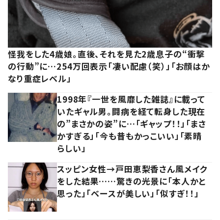
怪我をした4歳娘。直後、それを見た2歳息子の“衝撃
の行動”に…254万回表示「凄い配慮（笑）」「お顔はか
なり重症レベル」
1998年『一世を風靡した雑誌』に載って
いたギャル男。闘病を経て転身した現在
の”まさかの姿”に…「ギャップ！！」「まさ
かすぎる」「今も昔もかっこいい」「素晴
らしい」
スッピン女性→戸田恵梨香さん風メイク
をした結果……驚きの光景に「本人かと
思った」「ベースが美しい」「似すぎ！！」