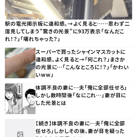
駅の電光掲示板に違和感。→よく見ると……思わず二
度見してしまう”驚きの光景”に93万表示「なんだこ
れ！？」「壊れちゃった？」
スーパーで買ったシャインマスカットに
違和感。よく見ると→「何これ？」まさか
の光景に…「こんなところに！？」「かわい
いww」
体調不良の妻に…夫「俺に全部任せろ」
しかし数時間後「なにこれ…」妻が目に
した光景とは
【続き】体調不良の妻に…夫「俺に全部
任せろ」しかしその後、妻が目を疑った