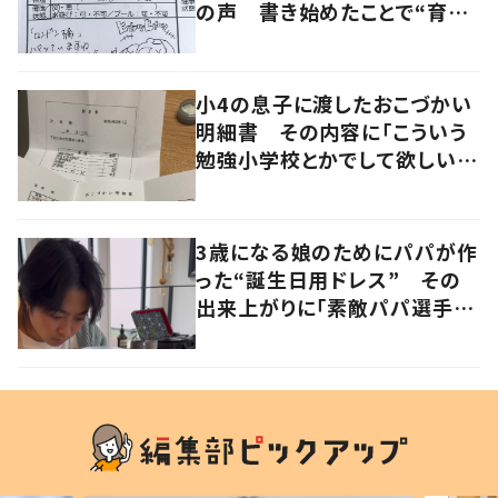
の声 書き始めたことで“育児
に変化”も
小4の息子に渡したおこづかい
明細書 その内容に「こういう
勉強小学校とかでして欲しい」
「社会勉強になりますね」の声
3歳になる娘のためにパパが作
った“誕生日用ドレス” その
出来上がりに「素敵パパ選手権
優勝」「パパさんカッコいい」の
声