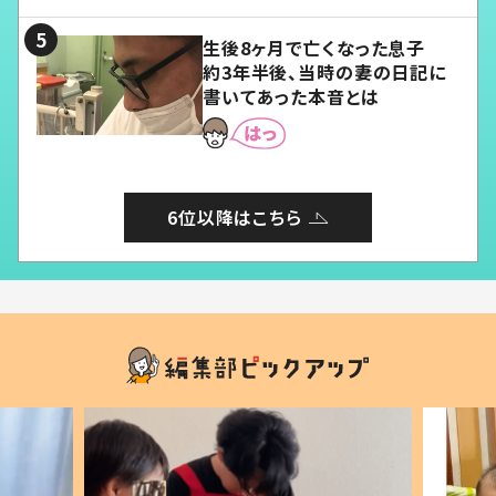
る」
生後8ヶ月で亡くなった息子
約3年半後、当時の妻の日記に
書いてあった本音とは
6位以降はこちら