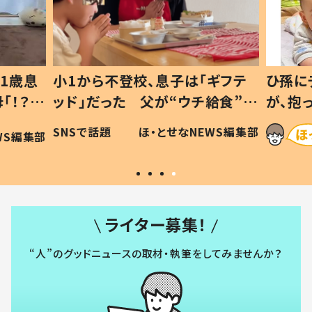
1歳息
小1から不登校、息子は「ギフテ
ひ孫に
「！？」
ッド」だった 父が“ウチ給食”を
が、抱
に「可愛
作り続ける理由とは #令和の親
「涙が
SNSで話題
ほ・とせなNEWS編集部
WS編集部
#令和の子
い」
ライター募集！
“人”のグッドニュースの取材・執筆をしてみませんか？