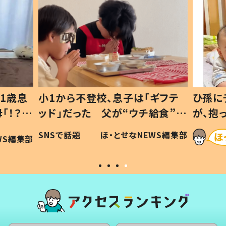
1歳息
小1から不登校、息子は「ギフテ
ひ孫に
「！？」
ッド」だった 父が“ウチ給食”を
が、抱
に「可愛
作り続ける理由とは #令和の親
「涙が
SNSで話題
ほ・とせなNEWS編集部
WS編集部
#令和の子
い」