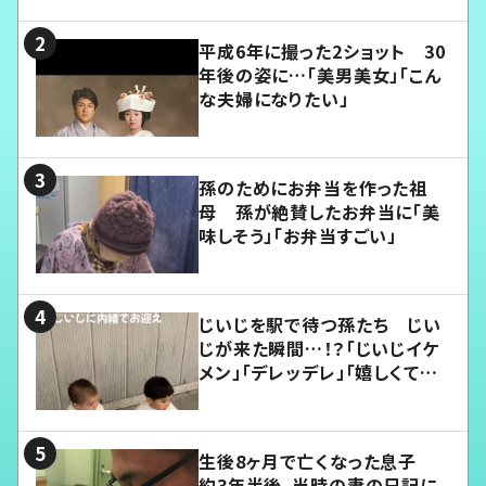
平成6年に撮った2ショット 30
年後の姿に…「美男美女」「こん
な夫婦になりたい」
孫のためにお弁当を作った祖
母 孫が絶賛したお弁当に「美
味しそう」「お弁当すごい」
じいじを駅で待つ孫たち じい
じが来た瞬間…！？「じいじイケ
メン」「デレッデレ」「嬉しくて可
愛くてたまらない」「幸せになれ
る」
生後8ヶ月で亡くなった息子
約3年半後、当時の妻の日記に