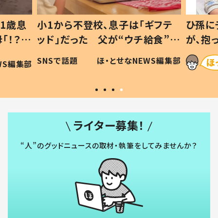
1歳息
小1から不登校、息子は「ギフテ
ひ孫に
「！？」
ッド」だった 父が“ウチ給食”を
が、抱
に「可愛
作り続ける理由とは #令和の親
「涙が
SNSで話題
ほ・とせなNEWS編集部
WS編集部
#令和の子
い」
ライター募集！
“人”のグッドニュースの取材・執筆をしてみませんか？