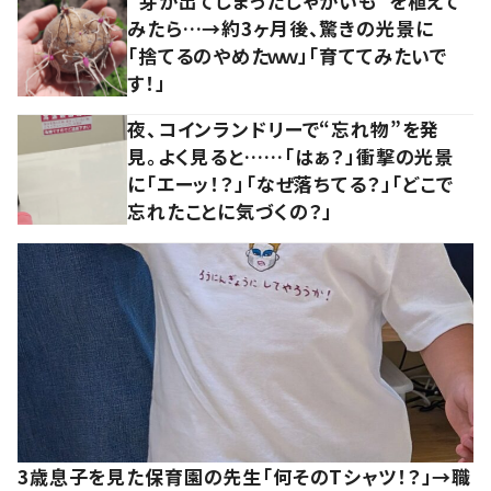
“芽が出てしまったじゃがいも”を植えて
みたら…→約3ヶ月後、驚きの光景に
「捨てるのやめたｗｗ」「育ててみたいで
す！」
夜、コインランドリーで“忘れ物”を発
見。よく見ると……「はぁ？」衝撃の光景
に「エーッ！？」「なぜ落ちてる？」「どこで
忘れたことに気づくの？」
3歳息子を見た保育園の先生「何そのTシャツ！？」→職