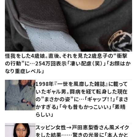
怪我をした4歳娘。直後、それを見た2歳息子の“衝撃
の行動”に…254万回表示「凄い配慮（笑）」「お顔はか
なり重症レベル」
1998年『一世を風靡した雑誌』に載って
いたギャル男。闘病を経て転身した現在
の”まさかの姿”に…「ギャップ！！」「まさ
かすぎる」「今も昔もかっこいい」「素晴
らしい」
スッピン女性→戸田恵梨香さん風メイク
をした結果……驚きの光景に「本人かと