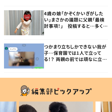
の声
4歳の娘「かぞくかいぎがした
い」まさかの議題に父親「最検
討事項！」 投稿すると…多くの
意見が寄せられる！
つかまり立ちしかできない我が
子…保育園では1人で立って
る！？ 両親の前では頑なに立た
ない1歳児が可愛すぎる…！