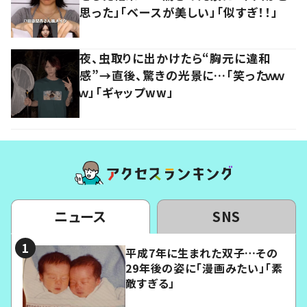
思った」「ベースが美しい」「似すぎ！！」
夜、虫取りに出かけたら“胸元に違和
感”→直後、驚きの光景に…「笑ったｗｗ
ｗ」「ギャップww」
ニュース
SNS
平成7年に生まれた双子…その
29年後の姿に「漫画みたい」「素
敵すぎる」