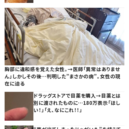
胸部に違和感を覚えた女性。→医師「異常はありませ
ん」しかしその後…判明した”まさかの病”。女性の現
在に迫る
ドラッグストアで目薬を購入→目薬とは
別に渡されたものに…180万表示「ほし
い！」「え、なにこれ！！」