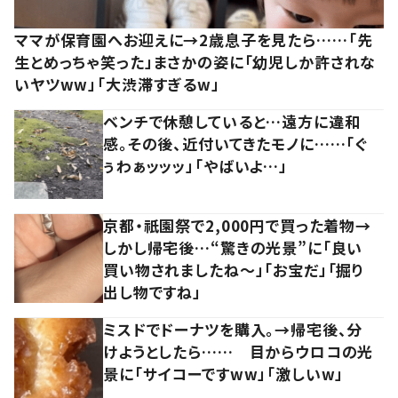
ママが保育園へお迎えに→2歳息子を見たら……「先
生とめっちゃ笑った」まさかの姿に「幼児しか許されな
いヤツww」「大渋滞すぎるw」
ベンチで休憩していると…遠方に違和
感。その後、近付いてきたモノに……「ぐ
ぅわぁッッッ」「やばいよ…」
京都・祇園祭で2,000円で買った着物→
しかし帰宅後…“驚きの光景”に「良い
買い物されましたね～」「お宝だ」「掘り
出し物ですね」
ミスドでドーナツを購入。→帰宅後、分
けようとしたら…… 目からウロコの光
景に「サイコーですww」「激しいw」