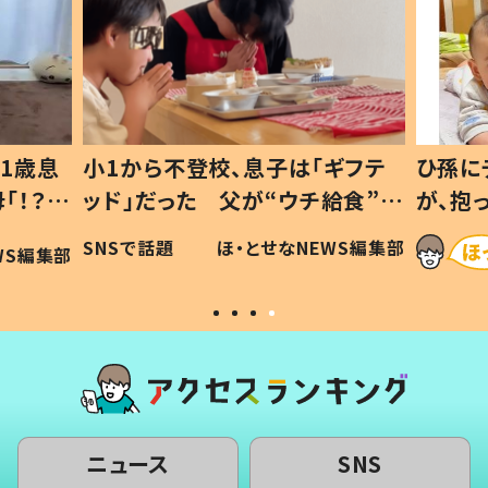
1歳息
小1から不登校、息子は「ギフテ
ひ孫に
「！？」
ッド」だった 父が“ウチ給食”を
が、抱
に「可愛
作り続ける理由とは #令和の親
「涙が
SNSで話題
ほ・とせなNEWS編集部
WS編集部
#令和の子
い」
ニュース
SNS