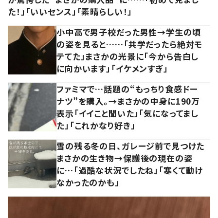
た！」「いいセンス」「素晴らしい！」
小中高で男子校だった男性→学生の頃
の姿を見ると……「共学だったら絶対モ
テてた」まさかの光景に「今から告白し
に向かいます」「イケメンすぎ」
ファミマで…話題の“もっちり食感ドー
ナツ”を購入。→まさかの中身に190万
表示「イイこと聞いた」「気になってまし
た」「これかなり好き」
雪の残る冬の日、ガレージ前で見つけた
まさかの生き物→保護後の現在の姿
に…「過酷な状況でしたね」「寒くて動け
なかったのかも」