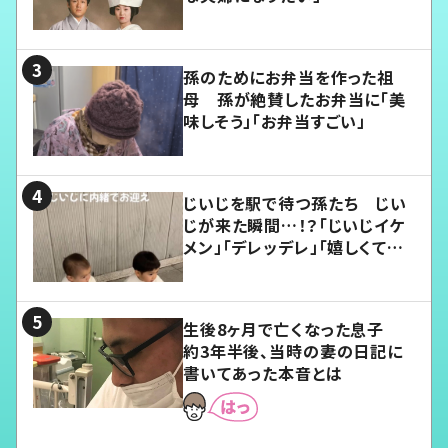
孫のためにお弁当を作った祖
母 孫が絶賛したお弁当に「美
味しそう」「お弁当すごい」
じいじを駅で待つ孫たち じい
じが来た瞬間…！？「じいじイケ
メン」「デレッデレ」「嬉しくて可
愛くてたまらない」「幸せになれ
る」
生後8ヶ月で亡くなった息子
約3年半後、当時の妻の日記に
書いてあった本音とは