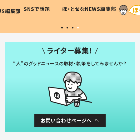
に「可愛
作り続ける理由とは #令和の親
「涙が
SNSで話題
ほ・とせなNEWS編集部
WS編集部
#令和の子
い」
ライター募集！
“人”のグッドニュースの取材・執筆をしてみませんか？
お問い合わせページへ