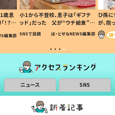
1歳息
小1から不登校、息子は「ギフテ
ひ孫に
「！？」
ッド」だった 父が“ウチ給食”を
が、抱
に「可愛
作り続ける理由とは #令和の親
「涙が
SNSで話題
ほ・とせなNEWS編集部
WS編集部
#令和の子
い」
ニュース
SNS