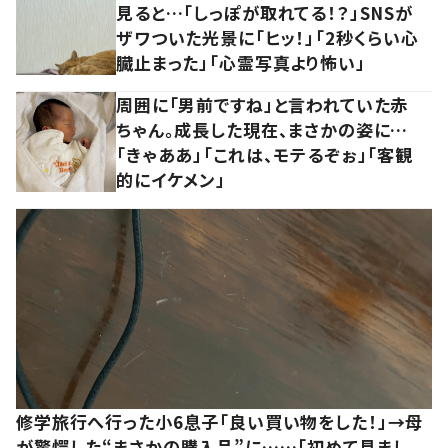
見ると…「しっぽが取れてる！？」SNSが
ザワついた光景に「ヒッ！」「2秒くらい心
臓止まった」「心霊写真より怖い」
周囲に「男前ですね」と言われていた赤
ちゃん。成長した現在、まさかの姿に…
「きゃああ」「これは、モテるぞぉ」「客観
的にイケメン」
修学旅行へ行った小6息子「良い買い物をした！」→母
が驚愕した“まさかの購入品”に……「初めて見まし