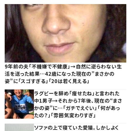
9年前の夫「不機嫌で不健康」→自然に逆らわない生
活を送った結果…42歳になった現在の”まさかの
姿”に「スゴすぎる」「20は若く見える」
ラグビーを辞め「痩せたね」と言われた
中1男子→それから7年後、現在の“まさ
かの姿”に…「ガチでえぐい」「何があっ
たの？」「雰囲気変わりすぎ」
ソファの上で寝ていた愛猫。しかしよく