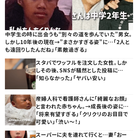
中学生の時に出会うも“別々の道を歩んでいた”男女。
しかし10年後の現在→”まさかすぎる姿”に…「2人と
も遠回りしたんだね」「素敵過ぎる」
スタバでワッフルを注文した女性。しか
しその後、SNSが騒然とした投稿に…
「知らなかった」「ヤバい安い」
産婦人科で看護師さんに「綺麗なお顔」
と言われた赤ちゃん。→成長後の姿に…
「将来有望すぎる」「クリクリのお目目で
可愛い」「渋い～！」
スーパーに夫を連れて行くと…妻「おー