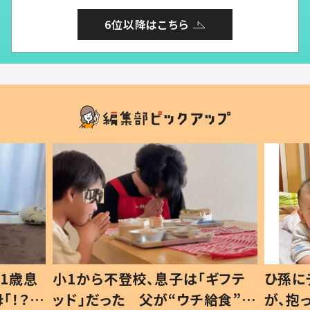
6位以降はこちら
1歳息
小1から不登校、息子は「ギフテ
ひ孫に
「！？」
ッド」だった 父が“ウチ給食”を
が、抱