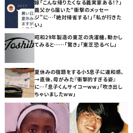
嫁「こんな帰りたくなる義実家ある！？」
義父から届いた“衝撃のメッセー
ジ”に…「絶対帰省する！」「私が行きた
い」
昭和29年製造の東芝の洗濯機。動かし
てみると……「驚き」「東芝恐るべし」
夏休みの宿題をする小5息子に違和感。
→直後、母がみた『衝撃的すぎる姿』
に…「息子くんサイコーww」「吹き出し
ちゃいましたww」