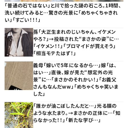
「普通の石ではない」と川で拾った謎の石ころ。1時間、
洗い続けてみると…驚きの光景に「めちゃくちゃきれ
い」「すごい！！！」
孫「大正生まれのじいちゃん、イケメン
やろ？」→投稿された“まさかの姿”に…
「イケメン！！」「ブロマイドが買えそう」
「相当モテたはず！」
義母「嫁いで5年になるから…」嫁「は、
はい…」直後、嫁が見た“想定外の光
景”に…「まさかのそれかい！」「お義父
さんもなんだww」「めちゃくちゃ笑いま
した」
「誰かが油こぼしたんだと…」光る膜の
ような水たまり。→まさかの正体に…「知
らなかった！！」「新たな学び…」