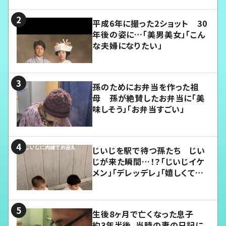
平成6年に撮った2ショット 30
年後の姿に…「美男美女」「こん
な夫婦になりたい」
孫のためにお弁当を作った祖
母 孫が絶賛したお弁当に「美
味しそう」「お弁当すごい」
じいじを駅で待つ孫たち じい
じが来た瞬間…！？「じいじイケ
メン」「デレッデレ」「嬉しくて可
愛くてたまらない」「幸せになれ
る」
生後8ヶ月で亡くなった息子
約3年半後、当時の妻の日記に