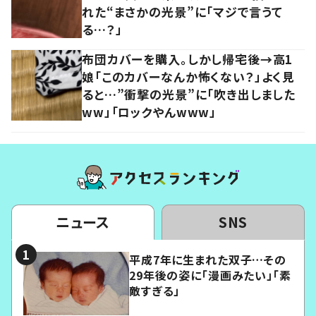
れた“まさかの光景”に「マジで言うて
る…？」
布団カバーを購入。しかし帰宅後→高1
娘「このカバーなんか怖くない？」よく見
ると…”衝撃の光景”に「吹き出しました
ww」「ロックやんwww」
ニュース
SNS
平成7年に生まれた双子…その
29年後の姿に「漫画みたい」「素
敵すぎる」