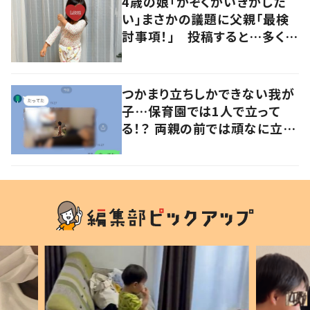
4歳の娘「かぞくかいぎがした
い」まさかの議題に父親「最検
討事項！」 投稿すると…多くの
意見が寄せられる！
つかまり立ちしかできない我が
子…保育園では1人で立って
る！？ 両親の前では頑なに立た
ない1歳児が可愛すぎる…！