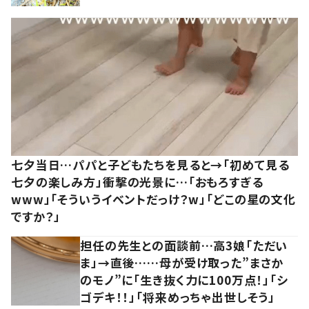
七夕当日…パパと子どもたちを見ると→「初めて見る
七夕の楽しみ方」衝撃の光景に…「おもろすぎる
www」「そういうイベントだっけ？w」「どこの星の文化
ですか？」
担任の先生との面談前…高3娘「ただい
ま」→直後……母が受け取った”まさか
のモノ”に「生き抜く力に100万点！」「シ
ゴデキ！！」「将来めっちゃ出世しそう」