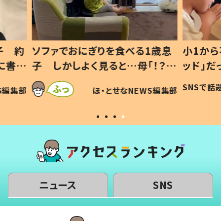
1歳息
小1から不登校、息子は「ギフテ
ひ孫に
「！？」
ッド」だった 父が“ウチ給食”を
が、抱
に「可愛
作り続ける理由とは #令和の親
「涙が
SNSで話題
ほ・とせなNEWS編集部
WS編集部
#令和の子
い」
ニュース
SNS