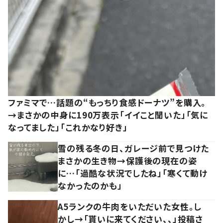
ファミマで…話題の“もっちり食感ドーナツ”を購入。
→まさかの中身に190万表示「イイこと聞いた」「気に
なってました」「これかなり好き」
雪の残る冬の日、ガレージ前で見つけた
まさかの生き物→保護後の現在の姿
に…「過酷な状況でしたね」「寒くて動け
なかったのかも」
A5ランクの牛肉をいただいた女性。し
かし→「貰いに来てください、、」投稿さ