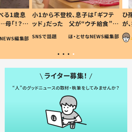
1歳息
小1から不登校、息子は「ギフテ
ひ孫に
「！？」
ッド」だった 父が“ウチ給食”を
が、抱
に「可愛
作り続ける理由とは #令和の親
「涙が
SNSで話題
ほ・とせなNEWS編集部
WS編集部
#令和の子
い」
ライター募集！
“人”のグッドニュースの取材・執筆をしてみませんか？