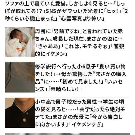
ソファの上で寝ていた愛猫。しかしよく見ると…「しっ
ぽが取れてる！？」SNSがザワついた光景に「ヒッ！」「2
秒くらい心臓止まった」「心霊写真より怖い」
周囲に「男前ですね」と言われていた赤
ちゃん。成長した現在、まさかの姿に…
「きゃああ」「これは、モテるぞぉ」「客観
的にイケメン」
修学旅行へ行った小6息子「良い買い物
をした！」→母が驚愕した“まさかの購入
品”に……「初めて見ました！」「いいセ
ンス」「素晴らしい！」
小中高で男子校だった男性→学生の頃
の姿を見ると……「共学だったら絶対モ
テてた」まさかの光景に「今から告白し
に向かいます」「イケメンすぎ」