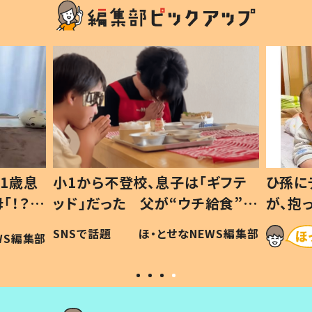
1歳息
小1から不登校、息子は「ギフテ
ひ孫に
「！？」
ッド」だった 父が“ウチ給食”を
が、抱
に「可愛
作り続ける理由とは #令和の親
「涙が
SNSで話題
ほ・とせなNEWS編集部
WS編集部
#令和の子
い」