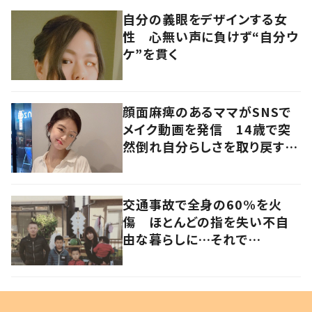
自分の義眼をデザインする女
性 心無い声に負けず“自分ウ
ケ”を貫く
顔面麻痺のあるママがSNSで
メイク動画を発信 14歳で突
然倒れ自分らしさを取り戻すま
で
交通事故で全身の60%を火
傷 ほとんどの指を失い不自
由な暮らしに…それで
も“夢”に向かって進む女性に
迫る