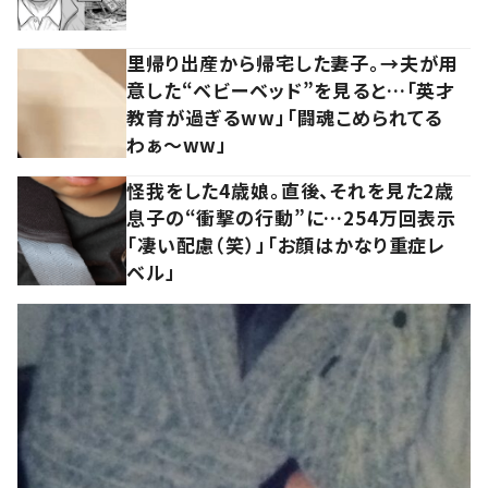
里帰り出産から帰宅した妻子。→夫が用
意した“ベビーベッド”を見ると…「英才
教育が過ぎるww」「闘魂こめられてる
わぁ～ww」
怪我をした4歳娘。直後、それを見た2歳
息子の“衝撃の行動”に…254万回表示
「凄い配慮（笑）」「お顔はかなり重症レ
ベル」