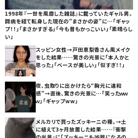
1998年『一世を風靡した雑誌』に載っていたギャル男。
闘病を経て転身した現在の”まさかの姿”に…「ギャッ
プ！！」「まさかすぎる」「今も昔もかっこいい」「素晴らし
い」
スッピン女性→戸田恵梨香さん風メイク
をした結果……驚きの光景に「本人かと
思った」「ベースが美しい」「似すぎ！！」
夜、虫取りに出かけたら“胸元に違和
感”→直後、驚きの光景に…「笑ったｗｗ
ｗ」「ギャップww」
メルカリで買ったズッキーニの種。→土
に植えて3ヶ月放置した結果……『衝撃
の光景』に「ズッキーニも凶器になるの