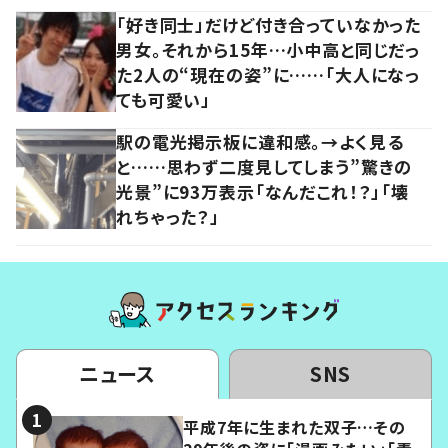
「好き同士」だけど付き合っていなかった
男女。それから15年…小中高と同じだっ
た2人の“現在の姿”に……「大人になっ
ても可愛い」
駅の電光掲示板に違和感。→よく見る
と……思わず二度見してしまう”驚きの
光景”に93万表示「なんだこれ！？」「壊
れちゃった？」
ニュース
SNS
平成7年に生まれた双子…その