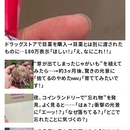
ドラッグストアで目薬を購入→目薬とは別に渡された
ものに…180万表示「ほしい！」「え、なにこれ！！」
“芽が出てしまったじゃがいも”を植えて
みたら…→約3ヶ月後、驚きの光景に
「捨てるのやめたｗｗ」「育ててみたいで
す！」
夜、コインランドリーで“忘れ物”を発
見。よく見ると……「はぁ？」衝撃の光景
に「エーッ！？」「なぜ落ちてる？」「どこで
忘れたことに気づくの？」