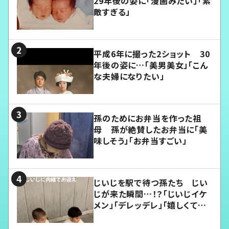
29年後の姿に「漫画みたい」「素
敵すぎる」
平成6年に撮った2ショット 30
年後の姿に…「美男美女」「こん
な夫婦になりたい」
孫のためにお弁当を作った祖
母 孫が絶賛したお弁当に「美
味しそう」「お弁当すごい」
じいじを駅で待つ孫たち じい
じが来た瞬間…！？「じいじイケ
メン」「デレッデレ」「嬉しくて可
愛くてたまらない」「幸せになれ
る」