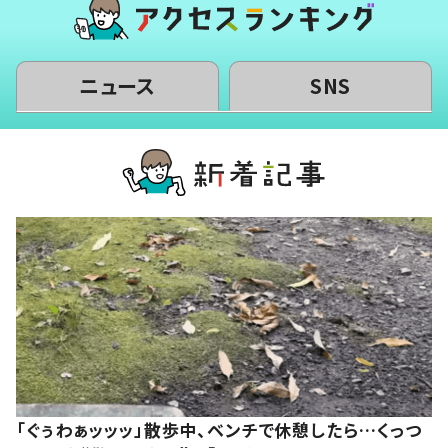
ニュース
SNS
「ぐぅわぁッッッ」散歩中、ベンチで休憩したら…くっつ