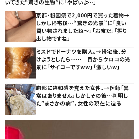
いてきた“驚きの生物”に「やばいよ…」
京都・祇園祭で2,000円で買った着物→
しかし帰宅後…“驚きの光景”に「良い
買い物されましたね～」「お宝だ」「掘り
出し物ですね」
ミスドでドーナツを購入。→帰宅後、分
けようとしたら…… 目からウロコの光
景に「サイコーですww」「激しいw」
胸部に違和感を覚えた女性。→医師「異
常はありません」しかしその後…判明し
た”まさかの病”。女性の現在に迫る