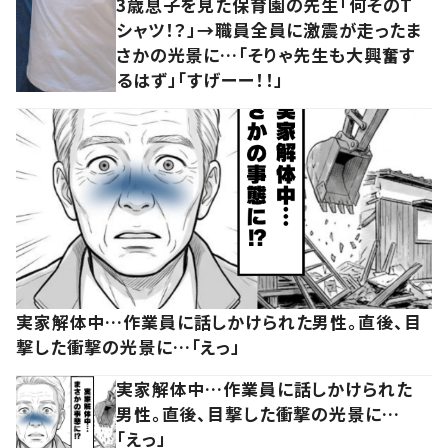
3歳息子を見た保育園の先生「何そのT
シャツ！？」→職員全員に激震が走ったま
さかの光景に…「そりゃ先生も大興奮す
るはず」「すげーー！！」
実家解体中…作業員に話しかけられた男性。直後、目
撃した衝撃の光景に…「えっ」
実家解体中…作業員に話しかけられた
男性。直後、目撃した衝撃の光景に…
「えっ」