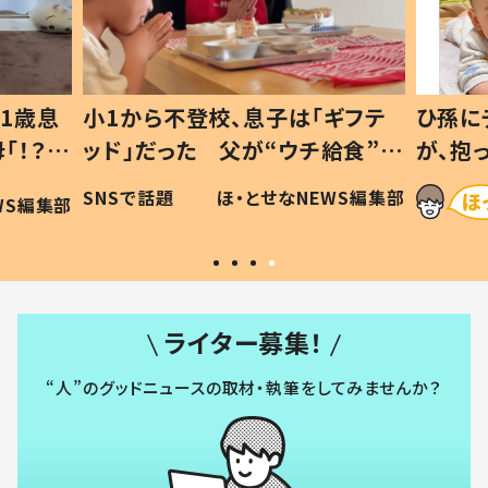
1歳息
小1から不登校、息子は「ギフテ
ひ孫に
「！？」
ッド」だった 父が“ウチ給食”を
が、抱
に「可愛
作り続ける理由とは #令和の親
「涙が
SNSで話題
ほ・とせなNEWS編集部
WS編集部
#令和の子
い」
ライター募集！
“人”のグッドニュースの取材・執筆をしてみませんか？