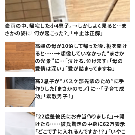
豪雨の中、帰宅した小4息子。→しかしよく見ると…ま
さかの姿に「何が起こった？」「中止は正解」
高齢の母が10泊して帰った後、棚を開け
ると……→想像していなかった“まさか
の光景”に…「泣ける、泣けます」「母の
愛情は深い」「愛が詰まってますね」
高2息子が“バスケ部先輩のため”に手
作りした【まさかのモノ】に…「子育て成
功」「素敵男子！」
「22歳差彼氏にお弁当作りました」→開
けたら……彼氏驚きの中身に62万表示
「どこで手に入れるんですか！？」「いやこ