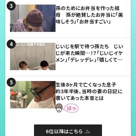
孫のためにお弁当を作った祖
母 孫が絶賛したお弁当に「美
味しそう」「お弁当すごい」
じいじを駅で待つ孫たち じい
じが来た瞬間…！？「じいじイケ
メン」「デレッデレ」「嬉しくて可
愛くてたまらない」「幸せになれ
る」
生後8ヶ月で亡くなった息子
約3年半後、当時の妻の日記に
書いてあった本音とは
6位以降はこちら