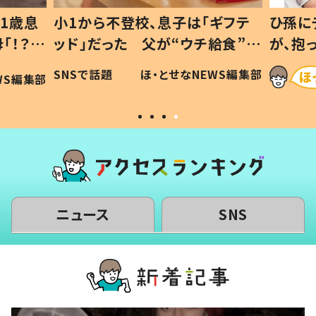
1歳息
小1から不登校、息子は「ギフテ
ひ孫に
「！？」
ッド」だった 父が“ウチ給食”を
が、抱
に「可愛
作り続ける理由とは #令和の親
「涙が
SNSで話題
ほ・とせなNEWS編集部
WS編集部
#令和の子
い」
ニュース
SNS