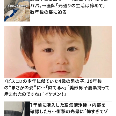
パパ。→医師「元通りの生活は諦めて」
数年後の姿に迫る
『ビスコ』の少年に似ていた4歳の男の子。19年後
の“まさかの姿”に…「似てるｗ」「美形男子要素持って
産まれたのですね」「イケメン！」
7年前に購入した空気清浄機→内部を
確認したら…衝撃の光景に「怖すぎてゾ