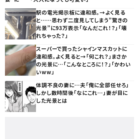
駅の電光掲示板に違和感。→よく見る
と……思わず二度見してしまう”驚きの
光景”に93万表示「なんだこれ！？」「壊
れちゃった？」
スーパーで買ったシャインマスカットに
違和感。よく見ると→「何これ？」まさか
の光景に…「こんなところに！？」「かわい
いww」
体調不良の妻に…夫「俺に全部任せろ」
しかし数時間後「なにこれ…」妻が目に
した光景とは