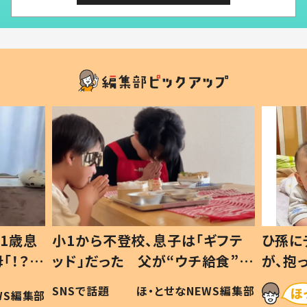
1歳息
小1から不登校、息子は「ギフテ
ひ孫に
「！？」
ッド」だった 父が“ウチ給食”を
が、抱
に「可愛
作り続ける理由とは #令和の親
「涙が
SNSで話題
ほ・とせなNEWS編集部
WS編集部
#令和の子
い」