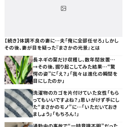
【続き】体調不良の妻に…夫「俺に全部任せろ」しかし
その後、妻が目を疑った『まさかの光景』とは
長ネギの葉だけ収穫し、数年間放置…
→その後、掘り起こしてみた結果…“驚
愕の姿”に「え？」「我々は進化の瞬間を
目にしたのか」
洗濯物のカゴを片付けていた女性「もら
ってもいいですよね？」思いがけず手にし
た“まさかのモノ”に…「いただいておき
ましょう」「もちろん！」
通勤中の事故で“一時意識不明”だった