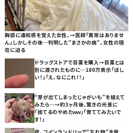
胸部に違和感を覚えた女性。→医師「異常はありませ
ん」しかしその後…判明した”まさかの病”。女性の現
在に迫る
ドラッグストアで目薬を購入→目薬とは
別に渡されたものに…180万表示「ほし
い！」「え、なにこれ！！」
“芽が出てしまったじゃがいも”を植えて
みたら…→約3ヶ月後、驚きの光景に
「捨てるのやめたｗｗ」「育ててみたいで
す！」
夜、コインランドリーで“忘れ物”を発