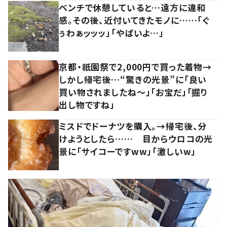
ベンチで休憩していると…遠方に違和
感。その後、近付いてきたモノに……「ぐ
ぅわぁッッッ」「やばいよ…」
京都・祇園祭で2,000円で買った着物→
しかし帰宅後…“驚きの光景”に「良い
買い物されましたね～」「お宝だ」「掘り
出し物ですね」
ミスドでドーナツを購入。→帰宅後、分
けようとしたら…… 目からウロコの光
景に「サイコーですww」「激しいw」