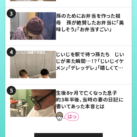
孫のためにお弁当を作った祖
母 孫が絶賛したお弁当に「美
味しそう」「お弁当すごい」
じいじを駅で待つ孫たち じい
じが来た瞬間…！？「じいじイケ
メン」「デレッデレ」「嬉しくて可
愛くてたまらない」「幸せになれ
る」
生後8ヶ月で亡くなった息子
約3年半後、当時の妻の日記に
書いてあった本音とは