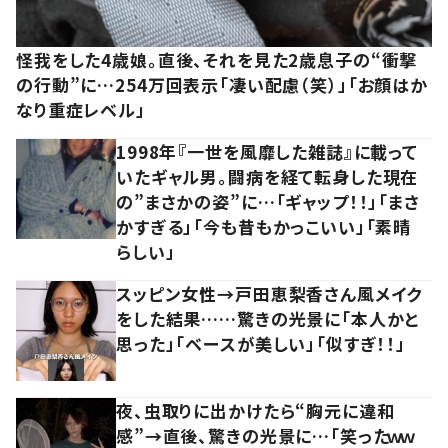
怪我をした4歳娘。直後、それを見た2歳息子の“衝撃
の行動”に…254万回表示「凄い配慮（笑）」「お顔はか
なり重症レベル」
1998年『一世を風靡した雑誌』に載って
いたギャル男。闘病を経て転身した現在
の”まさかの姿”に…「ギャップ！！」「まさ
かすぎる」「今も昔もかっこいい」「素晴
らしい」
スッピン女性→戸田恵梨香さん風メイク
をした結果……驚きの光景に「本人かと
思った」「ベースが美しい」「似すぎ！！」
夜、虫取りに出かけたら“胸元に違和
感”→直後、驚きの光景に…「笑ったｗｗ