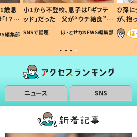
1歳息
小1から不登校、息子は「ギフテ
ひ孫に
「！？」
ッド」だった 父が“ウチ給食”を
が、抱
に「可愛
作り続ける理由とは #令和の親
「涙が
SNSで話題
ほ・とせなNEWS編集部
WS編集部
#令和の子
い」
ニュース
SNS