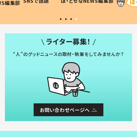
SNSで話題
ほ・とせなNEWS編集部
WS編集部
#令和の子
い」
ライター募集！
“人”のグッドニュースの取材・執筆をしてみませんか？
お問い合わせページへ