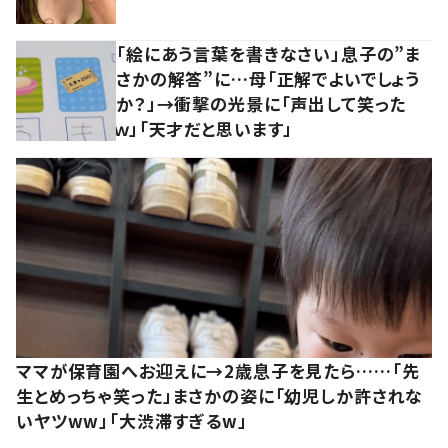
「絵にあう言葉を書きなさい」息子の”ま
さかの解答”に…母「正解でよいでしょう
か？」→衝撃の光景に「声出して笑った
ｗ」「天才だと思います」
ママが保育園へお迎えに→2歳息子を見たら……「先
生とめっちゃ笑った」まさかの姿に「幼児しか許されな
いヤツww」「大渋滞すぎるw」