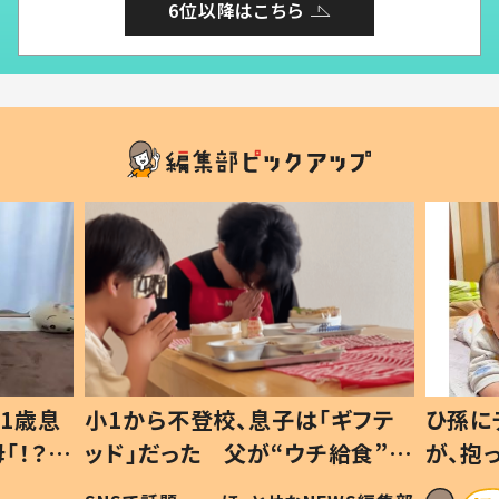
6位以降はこちら
1歳息
小1から不登校、息子は「ギフテ
ひ孫に
「！？」
ッド」だった 父が“ウチ給食”を
が、抱
に「可愛
作り続ける理由とは #令和の親
「涙が