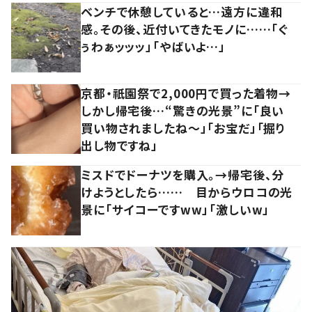
ベンチで休憩していると…遠方に違和
感。その後、近付いてきたモノに……「ぐ
ぅわぁッッッ」「やばいよ…」
京都・祇園祭で2,000円で買った着物→
しかし帰宅後…“驚きの光景”に「良い
買い物されましたね～」「お宝だ」「掘り
出し物ですね」
ミスドでドーナツを購入。→帰宅後、分
けようとしたら…… 目からウロコの光
景に「サイコーですww」「激しいw」