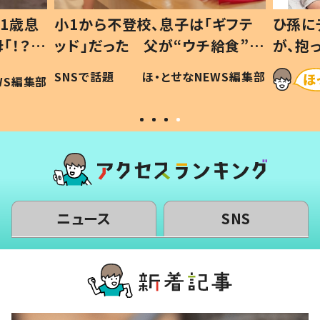
1歳息
小1から不登校、息子は「ギフテ
ひ孫に
「！？」
ッド」だった 父が“ウチ給食”を
が、抱
に「可愛
作り続ける理由とは #令和の親
「涙が
SNSで話題
ほ・とせなNEWS編集部
WS編集部
#令和の子
い」
ニュース
SNS