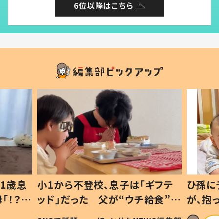
6位以降はこちら
1歳息
小1から不登校、息子は「ギフテ
ひ孫に
「！？」
ッド」だった 父が“ウチ給食”を
が、抱
に「可愛
作り続ける理由とは #令和の親
「涙が