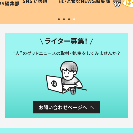
SNSで話題
ほ・とせなNEWS編集部
WS編集部
#令和の子
い」
ライター募集！
“人”のグッドニュースの取材・執筆をしてみませんか？
お問い合わせページへ