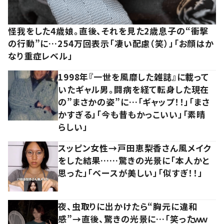
怪我をした4歳娘。直後、それを見た2歳息子の“衝撃
の行動”に…254万回表示「凄い配慮（笑）」「お顔はか
なり重症レベル」
1998年『一世を風靡した雑誌』に載って
いたギャル男。闘病を経て転身した現在
の”まさかの姿”に…「ギャップ！！」「まさ
かすぎる」「今も昔もかっこいい」「素晴
らしい」
スッピン女性→戸田恵梨香さん風メイク
をした結果……驚きの光景に「本人かと
思った」「ベースが美しい」「似すぎ！！」
夜、虫取りに出かけたら“胸元に違和
感”→直後、驚きの光景に…「笑ったｗｗ