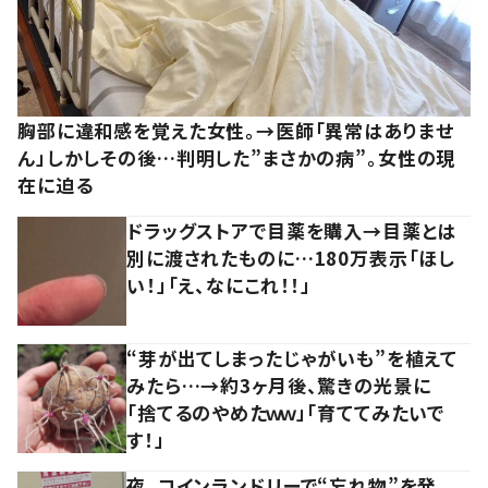
胸部に違和感を覚えた女性。→医師「異常はありませ
ん」しかしその後…判明した”まさかの病”。女性の現
在に迫る
ドラッグストアで目薬を購入→目薬とは
別に渡されたものに…180万表示「ほし
い！」「え、なにこれ！！」
“芽が出てしまったじゃがいも”を植えて
みたら…→約3ヶ月後、驚きの光景に
「捨てるのやめたｗｗ」「育ててみたいで
す！」
夜、コインランドリーで“忘れ物”を発