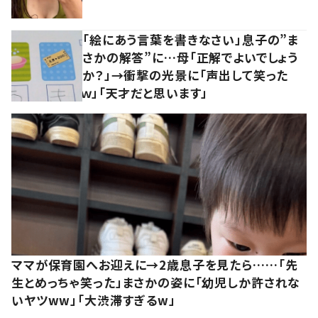
「絵にあう言葉を書きなさい」息子の”ま
さかの解答”に…母「正解でよいでしょう
か？」→衝撃の光景に「声出して笑った
ｗ」「天才だと思います」
ママが保育園へお迎えに→2歳息子を見たら……「先
生とめっちゃ笑った」まさかの姿に「幼児しか許されな
いヤツww」「大渋滞すぎるw」