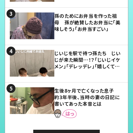
孫のためにお弁当を作った祖
母 孫が絶賛したお弁当に「美
味しそう」「お弁当すごい」
じいじを駅で待つ孫たち じい
じが来た瞬間…！？「じいじイケ
メン」「デレッデレ」「嬉しくて可
愛くてたまらない」「幸せになれ
る」
生後8ヶ月で亡くなった息子
約3年半後、当時の妻の日記に
書いてあった本音とは