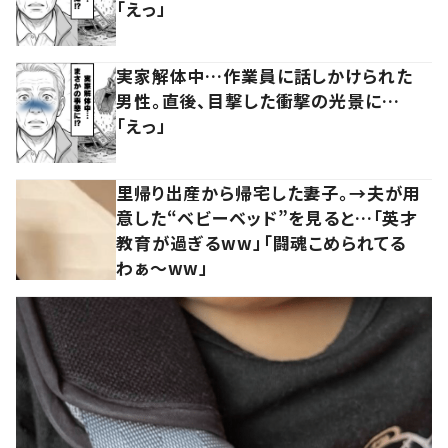
「えっ」
実家解体中…作業員に話しかけられた
男性。直後、目撃した衝撃の光景に…
「えっ」
里帰り出産から帰宅した妻子。→夫が用
意した“ベビーベッド”を見ると…「英才
教育が過ぎるww」「闘魂こめられてる
わぁ～ww」