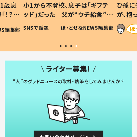
1歳息
小1から不登校、息子は「ギフテ
ひ孫に
「！？」
ッド」だった 父が“ウチ給食”を
が、抱
に「可愛
作り続ける理由とは #令和の親
「涙が
SNSで話題
ほ・とせなNEWS編集部
WS編集部
#令和の子
い」
ライター募集！
“人”のグッドニュースの取材・執筆をしてみませんか？
お問い合わせページへ