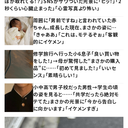
ぽが取れてる！？」SNSがザワついた光景に「ヒッ！」「2
秒くらい心臓止まった」「心霊写真より怖い」
周囲に「男前ですね」と言われていた赤
ちゃん。成長した現在、まさかの姿に…
「きゃああ」「これは、モテるぞぉ」「客観
的にイケメン」
修学旅行へ行った小6息子「良い買い物
をした！」→母が驚愕した“まさかの購入
品”に……「初めて見ました！」「いいセ
ンス」「素晴らしい！」
小中高で男子校だった男性→学生の頃
の姿を見ると……「共学だったら絶対モ
テてた」まさかの光景に「今から告白し
に向かいます」「イケメンすぎ」