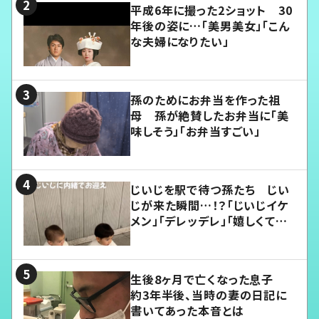
平成6年に撮った2ショット 30
年後の姿に…「美男美女」「こん
な夫婦になりたい」
孫のためにお弁当を作った祖
母 孫が絶賛したお弁当に「美
味しそう」「お弁当すごい」
じいじを駅で待つ孫たち じい
じが来た瞬間…！？「じいじイケ
メン」「デレッデレ」「嬉しくて可
愛くてたまらない」「幸せになれ
る」
生後8ヶ月で亡くなった息子
約3年半後、当時の妻の日記に
書いてあった本音とは