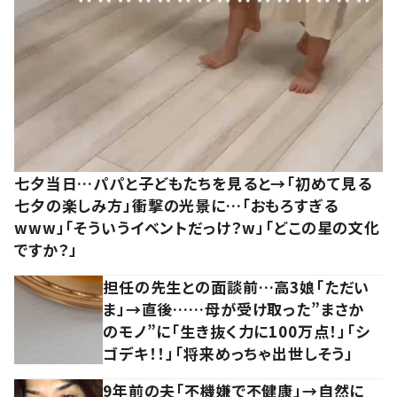
七夕当日…パパと子どもたちを見ると→「初めて見る
七夕の楽しみ方」衝撃の光景に…「おもろすぎる
www」「そういうイベントだっけ？w」「どこの星の文化
ですか？」
担任の先生との面談前…高3娘「ただい
ま」→直後……母が受け取った”まさか
のモノ”に「生き抜く力に100万点！」「シ
ゴデキ！！」「将来めっちゃ出世しそう」
9年前の夫「不機嫌で不健康」→自然に