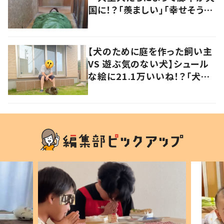
国に！？「羨ましい」「幸せそう」
の声
【犬のために庭を作った飼い主
VS 遊ぶ気のない犬】シュール
な絵に21.1万いいね！？「犬の
強い意志を感じる」