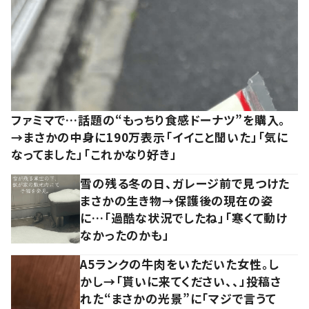
ファミマで…話題の“もっちり食感ドーナツ”を購入。
→まさかの中身に190万表示「イイこと聞いた」「気に
なってました」「これかなり好き」
雪の残る冬の日、ガレージ前で見つけた
まさかの生き物→保護後の現在の姿
に…「過酷な状況でしたね」「寒くて動け
なかったのかも」
A5ランクの牛肉をいただいた女性。し
かし→「貰いに来てください、、」投稿さ
れた“まさかの光景”に「マジで言うて