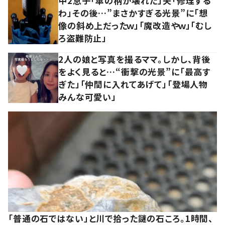
中2息子「傘の柄が壊れた」夫「修理する
わ」その後…”まさかすぎる光景”に「想
像の斜め上だったｗ」「魔改造やｗ」「むし
ろ盗難防止」
2人の娘と写真を撮るママ。しかし、背後
をよく見ると…“衝撃の光景”に「最高す
ぎた」「仲間に入れてあげて」「登場人物
みんな可愛い」
「普通の石ではない」と川で拾った謎の石ころ。1時間、