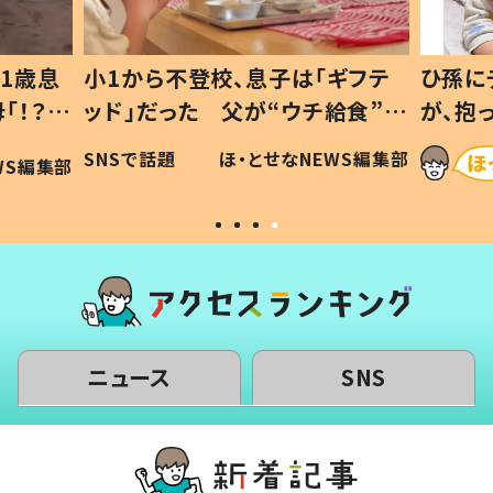
1歳息
小1から不登校、息子は「ギフテ
ひ孫に
「！？」
ッド」だった 父が“ウチ給食”を
が、抱
に「可愛
作り続ける理由とは #令和の親
「涙が
SNSで話題
ほ・とせなNEWS編集部
WS編集部
#令和の子
い」
ニュース
SNS