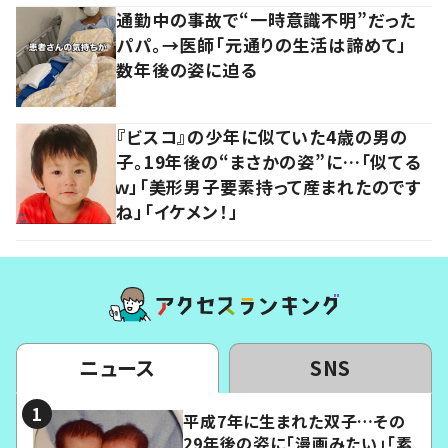
通勤中の事故で“一時意識不明”だった
パパ。→医師「元通りの生活は諦めて」
数年後の姿に迫る
『ビスコ』の少年に似ていた4歳の男の
子。19年後の“まさかの姿”に…「似てる
ｗ」「美形男子要素持って産まれたのです
ね」「イケメン！」
ニュース
SNS
平成7年に生まれた双子…その
29年後の姿に「漫画みたい」「素