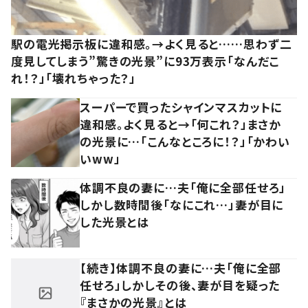
駅の電光掲示板に違和感。→よく見ると……思わず二
度見してしまう”驚きの光景”に93万表示「なんだこ
れ！？」「壊れちゃった？」
スーパーで買ったシャインマスカットに
違和感。よく見ると→「何これ？」まさか
の光景に…「こんなところに！？」「かわい
いww」
体調不良の妻に…夫「俺に全部任せろ」
しかし数時間後「なにこれ…」妻が目に
した光景とは
【続き】体調不良の妻に…夫「俺に全部
任せろ」しかしその後、妻が目を疑った
『まさかの光景』とは