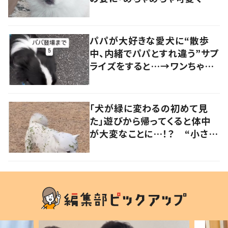
笑いました」「個性が光ってる」
の声
パパが大好きな愛犬に“散歩
中、内緒でパパとすれ違う”サプ
ライズをすると…→ワンちゃん
の反応に「可愛すぎる」「賢い
子」の声
「犬が緑に変わるの初めて見
た」遊びから帰ってくると体中
が大変なことに…！？ “小さい
秋を見つけた犬”が可愛い…！