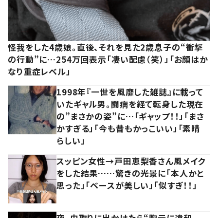
怪我をした4歳娘。直後、それを見た2歳息子の“衝撃
の行動”に…254万回表示「凄い配慮（笑）」「お顔はか
なり重症レベル」
1998年『一世を風靡した雑誌』に載って
いたギャル男。闘病を経て転身した現在
の”まさかの姿”に…「ギャップ！！」「まさ
かすぎる」「今も昔もかっこいい」「素晴
らしい」
スッピン女性→戸田恵梨香さん風メイク
をした結果……驚きの光景に「本人かと
思った」「ベースが美しい」「似すぎ！！」
夜、虫取りに出かけたら“胸元に違和