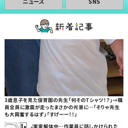
ニュース
SNS
3歳息子を見た保育園の先生「何そのTシャツ！？」→職
員全員に激震が走ったまさかの光景に…「そりゃ先生
も大興奮するはず」「すげーー！！」
実家解体中…作業員に話しかけられた