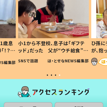
1歳息
小1から不登校、息子は「ギフテ
ひ孫に
「！？」
ッド」だった 父が“ウチ給食”を
が、抱
に「可愛
作り続ける理由とは #令和の親
「涙が
SNSで話題
ほ・とせなNEWS編集部
WS編集部
#令和の子
い」