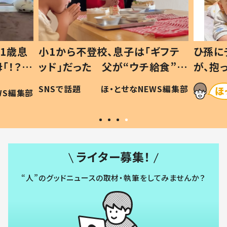
1歳息
小1から不登校、息子は「ギフテ
ひ孫に
「！？」
ッド」だった 父が“ウチ給食”を
が、抱
に「可愛
作り続ける理由とは #令和の親
「涙が
SNSで話題
ほ・とせなNEWS編集部
WS編集部
#令和の子
い」
ライター募集！
“人”のグッドニュースの取材・執筆をしてみませんか？