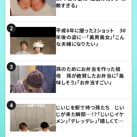
敵すぎる」
平成6年に撮った2ショット 30
年後の姿に…「美男美女」「こん
な夫婦になりたい」
孫のためにお弁当を作った祖
母 孫が絶賛したお弁当に「美
味しそう」「お弁当すごい」
じいじを駅で待つ孫たち じい
じが来た瞬間…！？「じいじイケ
メン」「デレッデレ」「嬉しくて可
愛くてたまらない」「幸せになれ
る」