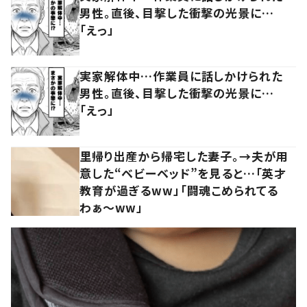
男性。直後、目撃した衝撃の光景に…
「えっ」
実家解体中…作業員に話しかけられた
男性。直後、目撃した衝撃の光景に…
「えっ」
里帰り出産から帰宅した妻子。→夫が用
意した“ベビーベッド”を見ると…「英才
教育が過ぎるww」「闘魂こめられてる
わぁ～ww」