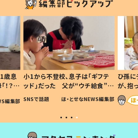
1歳息
小1から不登校、息子は「ギフテ
ひ孫に
「！？」
ッド」だった 父が“ウチ給食”を
が、抱
に「可愛
作り続ける理由とは #令和の親
「涙が
SNSで話題
ほ・とせなNEWS編集部
WS編集部
#令和の子
い」