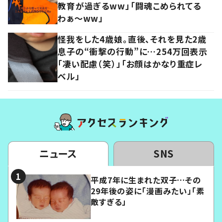
教育が過ぎるww」「闘魂こめられてる
わぁ～ww」
怪我をした4歳娘。直後、それを見た2歳
息子の“衝撃の行動”に…254万回表示
「凄い配慮（笑）」「お顔はかなり重症レ
ベル」
ニュース
SNS
平成7年に生まれた双子…その
29年後の姿に「漫画みたい」「素
敵すぎる」