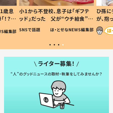
1歳息
小1から不登校、息子は「ギフテ
ひ孫に
「！？」
ッド」だった 父が“ウチ給食”を
が、抱
に「可愛
作り続ける理由とは #令和の親
「涙が
SNSで話題
ほ・とせなNEWS編集部
WS編集部
#令和の子
い」
ライター募集！
“人”のグッドニュースの取材・執筆をしてみませんか？