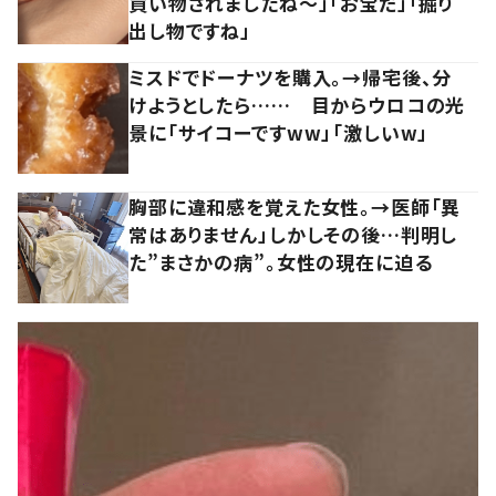
買い物されましたね～」「お宝だ」「掘り
出し物ですね」
ミスドでドーナツを購入。→帰宅後、分
けようとしたら…… 目からウロコの光
景に「サイコーですww」「激しいw」
胸部に違和感を覚えた女性。→医師「異
常はありません」しかしその後…判明し
た”まさかの病”。女性の現在に迫る