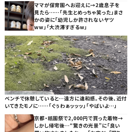
ママが保育園へお迎えに→2歳息子を
見たら……「先生とめっちゃ笑った」まさ
かの姿に「幼児しか許されないヤツ
ww」「大渋滞すぎるw」
ベンチで休憩していると…遠方に違和感。その後、近付
いてきたモノに……「ぐぅわぁッッッ」「やばいよ…」
京都・祇園祭で2,000円で買った着物→
しかし帰宅後…“驚きの光景”に「良い