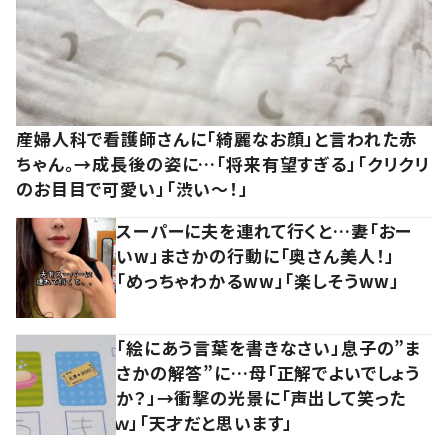
産婦人科で看護師さんに「綺麗なお顔」と言われた赤
ちゃん。→成長後の姿に…「将来有望すぎる」「クリクリ
のお目目で可愛い」「渋い～！」
スーパーに夫を連れて行くと…妻「おー
いw」まさかの行動に「奥さん美人！」
「めっちゃわかるww」「楽しそうww」
「絵にあう言葉を書きなさい」息子の”ま
さかの解答”に…母「正解でよいでしょう
か？」→衝撃の光景に「声出して笑った
ｗ」「天才だと思います」