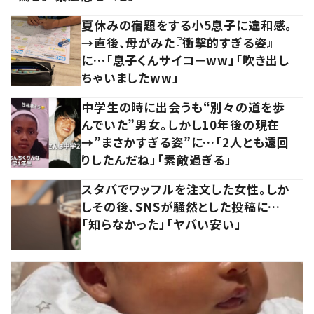
夏休みの宿題をする小5息子に違和感。
→直後、母がみた『衝撃的すぎる姿』
に…「息子くんサイコーww」「吹き出し
ちゃいましたww」
中学生の時に出会うも“別々の道を歩
んでいた”男女。しかし10年後の現在
→”まさかすぎる姿”に…「2人とも遠回
りしたんだね」「素敵過ぎる」
スタバでワッフルを注文した女性。しか
しその後、SNSが騒然とした投稿に…
「知らなかった」「ヤバい安い」