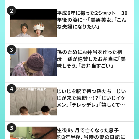
平成6年に撮った2ショット 30
年後の姿に…「美男美女」「こん
な夫婦になりたい」
孫のためにお弁当を作った祖
母 孫が絶賛したお弁当に「美
味しそう」「お弁当すごい」
じいじを駅で待つ孫たち じい
じが来た瞬間…！？「じいじイケ
メン」「デレッデレ」「嬉しくて可
愛くてたまらない」「幸せになれ
る」
生後8ヶ月で亡くなった息子
約3年半後、当時の妻の日記に