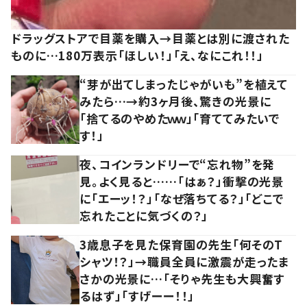
ドラッグストアで目薬を購入→目薬とは別に渡された
ものに…180万表示「ほしい！」「え、なにこれ！！」
“芽が出てしまったじゃがいも”を植えて
みたら…→約3ヶ月後、驚きの光景に
「捨てるのやめたｗｗ」「育ててみたいで
す！」
夜、コインランドリーで“忘れ物”を発
見。よく見ると……「はぁ？」衝撃の光景
に「エーッ！？」「なぜ落ちてる？」「どこで
忘れたことに気づくの？」
3歳息子を見た保育園の先生「何そのT
シャツ！？」→職員全員に激震が走ったま
さかの光景に…「そりゃ先生も大興奮す
るはず」「すげーー！！」