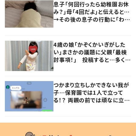
息子「何回行ったら幼稚園お休
み？」母「4回だよ」と伝えると…
→その後の息子の行動に「わか
るよその気持ち」「うちの子も！」
の声
4歳の娘「かぞくかいぎがした
い」まさかの議題に父親「最検
討事項！」 投稿すると…多くの
意見が寄せられる！
つかまり立ちしかできない我が
子…保育園では1人で立って
る！？ 両親の前では頑なに立た
ない1歳児が可愛すぎる…！