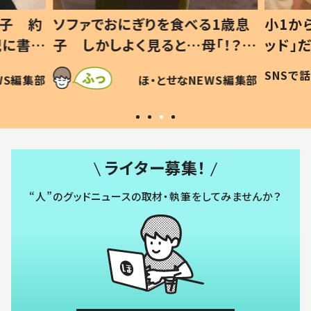
1歳息
小1から不登校、息子は「ギフテ
ひ孫に
「！？」
ッド」だった 父が“ウチ給食”を
が、抱
に「可愛
作り続ける理由とは #令和の親
「涙が
SNSで話題
ほ・とせなNEWS編集部
WS編集部
#令和の子
い」
ライター募集！
“人”のグッドニュースの取材・執筆をしてみませんか？