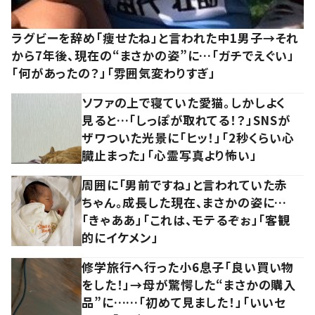
ラグビーを辞め「痩せたね」と言われた中1男子→それ
から7年後、現在の“まさかの姿”に…「ガチでえぐい」
「何があったの？」「雰囲気変わりすぎ」
ソファの上で寝ていた愛猫。しかしよく
見ると…「しっぽが取れてる！？」SNSが
ザワついた光景に「ヒッ！」「2秒くらい心
臓止まった」「心霊写真より怖い」
周囲に「男前ですね」と言われていた赤
ちゃん。成長した現在、まさかの姿に…
「きゃああ」「これは、モテるぞぉ」「客観
的にイケメン」
修学旅行へ行った小6息子「良い買い物
をした！」→母が驚愕した“まさかの購入
品”に……「初めて見ました！」「いいセ