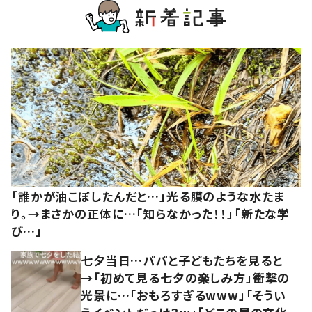
「誰かが油こぼしたんだと…」光る膜のような水たま
り。→まさかの正体に…「知らなかった！！」「新たな学
び…」
七夕当日…パパと子どもたちを見ると
→「初めて見る七夕の楽しみ方」衝撃の
光景に…「おもろすぎるwww」「そうい