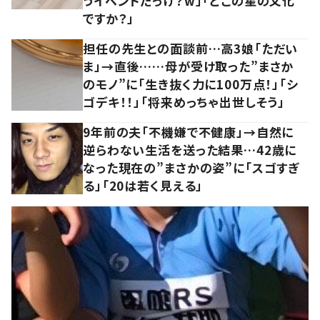
うイベントだっけ？w」「どこの星の文化
ですか？」
担任の先生との面談前…高3娘「ただい
ま」→直後……母が受け取った”まさか
のモノ”に「生き抜く力に100万点！」「シ
ゴデキ！！」「将来めっちゃ出世しそう」
9年前の夫「不機嫌で不健康」→自然に
逆らわない生活を送った結果…42歳に
なった現在の”まさかの姿”に「スゴすぎ
る」「20は若く見える」