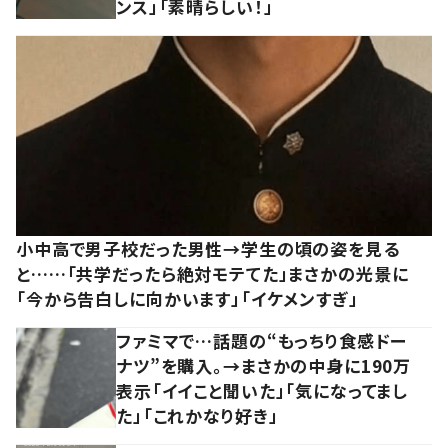
ンス」「素晴らしい！」
小中高で男子校だった男性→学生の頃の姿を見る
と……「共学だったら絶対モテてた」まさかの光景に
「今から告白しに向かいます」「イケメンすぎ」
ファミマで…話題の“もっちり食感ドー
ナツ”を購入。→まさかの中身に190万
表示「イイこと聞いた」「気になってまし
た」「これかなり好き」