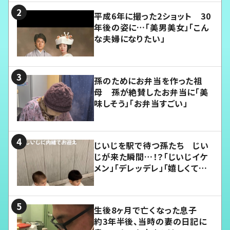
平成6年に撮った2ショット 30
年後の姿に…「美男美女」「こん
な夫婦になりたい」
孫のためにお弁当を作った祖
母 孫が絶賛したお弁当に「美
味しそう」「お弁当すごい」
じいじを駅で待つ孫たち じい
じが来た瞬間…！？「じいじイケ
メン」「デレッデレ」「嬉しくて可
愛くてたまらない」「幸せになれ
る」
生後8ヶ月で亡くなった息子
約3年半後、当時の妻の日記に