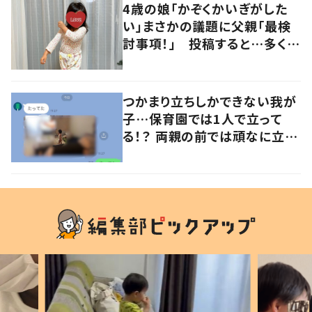
4歳の娘「かぞくかいぎがした
い」まさかの議題に父親「最検
討事項！」 投稿すると…多くの
意見が寄せられる！
つかまり立ちしかできない我が
子…保育園では1人で立って
る！？ 両親の前では頑なに立た
ない1歳児が可愛すぎる…！