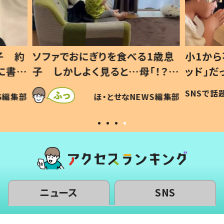
1歳息
小1から不登校、息子は「ギフテ
ひ孫に
「！？」
ッド」だった 父が“ウチ給食”を
が、抱
に「可愛
作り続ける理由とは #令和の親
「涙が
SNSで話題
ほ・とせなNEWS編集部
WS編集部
#令和の子
い」
ニュース
SNS