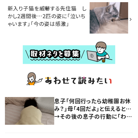
新入り子猫を威嚇する先住猫 し
かし2週間後…2匹の姿に「泣いち
ゃいます」「今の姿は感激」
息子「何回行ったら幼稚園お休
み？」母「4回だよ」と伝えると…
→その後の息子の行動に「わか
るよその気持ち」「うちの子も！」
の声