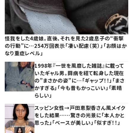
怪我をした4歳娘。直後、それを見た2歳息子の“衝撃
の行動”に…254万回表示「凄い配慮（笑）」「お顔はか
なり重症レベル」
1998年『一世を風靡した雑誌』に載って
いたギャル男。闘病を経て転身した現在
の”まさかの姿”に…「ギャップ！！」「まさ
かすぎる」「今も昔もかっこいい」「素晴
らしい」
スッピン女性→戸田恵梨香さん風メイク
をした結果……驚きの光景に「本人かと
思った」「ベースが美しい」「似すぎ！！」