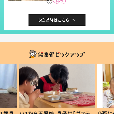
6位以降はこちら
1歳息
小1から不登校、息子は「ギフテ
ひ孫に