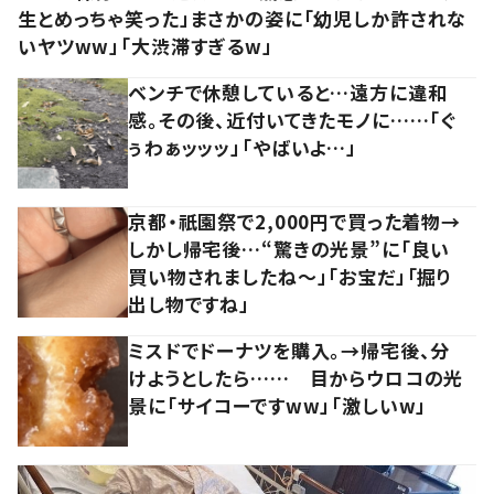
生とめっちゃ笑った」まさかの姿に「幼児しか許されな
いヤツww」「大渋滞すぎるw」
ベンチで休憩していると…遠方に違和
感。その後、近付いてきたモノに……「ぐ
ぅわぁッッッ」「やばいよ…」
京都・祇園祭で2,000円で買った着物→
しかし帰宅後…“驚きの光景”に「良い
買い物されましたね～」「お宝だ」「掘り
出し物ですね」
ミスドでドーナツを購入。→帰宅後、分
けようとしたら…… 目からウロコの光
景に「サイコーですww」「激しいw」