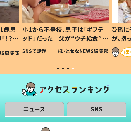
1歳息
小1から不登校、息子は「ギフテ
ひ孫に
「！？」
ッド」だった 父が“ウチ給食”を
が、抱
に「可愛
作り続ける理由とは #令和の親
「涙が
SNSで話題
ほ・とせなNEWS編集部
WS編集部
#令和の子
い」
ニュース
SNS