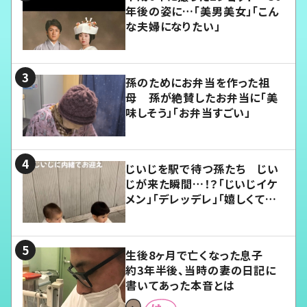
年後の姿に…「美男美女」「こん
な夫婦になりたい」
孫のためにお弁当を作った祖
母 孫が絶賛したお弁当に「美
味しそう」「お弁当すごい」
じいじを駅で待つ孫たち じい
じが来た瞬間…！？「じいじイケ
メン」「デレッデレ」「嬉しくて可
愛くてたまらない」「幸せになれ
る」
生後8ヶ月で亡くなった息子
約3年半後、当時の妻の日記に
書いてあった本音とは