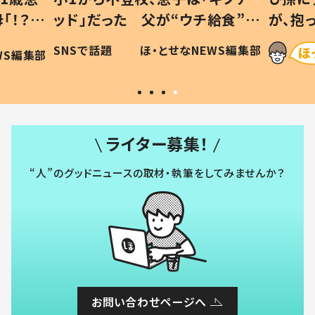
「！？」
ッド」だった 父が“ウチ給食”を
が、抱
に「可愛
作り続ける理由とは #令和の親
「涙が
SNSで話題
ほ・とせなNEWS編集部
WS編集部
#令和の子
い」
ライター募集！
“人”のグッドニュースの取材・執筆をしてみませんか？
お問い合わせページへ