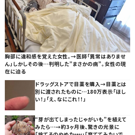
胸部に違和感を覚えた女性。→医師「異常はありませ
ん」しかしその後…判明した”まさかの病”。女性の現
在に迫る
ドラッグストアで目薬を購入→目薬とは
別に渡されたものに…180万表示「ほし
い！」「え、なにこれ！！」
“芽が出てしまったじゃがいも”を植えて
みたら…→約3ヶ月後、驚きの光景に
「捨てるのやめたｗｗ」「育ててみたいで