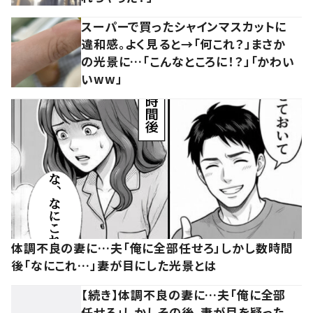
スーパーで買ったシャインマスカットに
違和感。よく見ると→「何これ？」まさか
の光景に…「こんなところに！？」「かわい
いww」
体調不良の妻に…夫「俺に全部任せろ」しかし数時間
後「なにこれ…」妻が目にした光景とは
【続き】体調不良の妻に…夫「俺に全部
任せろ」しかしその後、妻が目を疑った