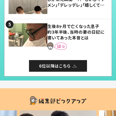
メン」「デレッデレ」「嬉しくて可
愛くてたまらない」「幸せになれ
る」
生後8ヶ月で亡くなった息子
約3年半後、当時の妻の日記に
書いてあった本音とは
6位以降はこちら