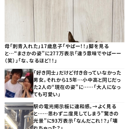
母「刺青入れた」17歳息子「やばー！！」脚を見る
と…“まさかの姿”に277万表示「違う意味でやばーー
（笑）」「な、なるほど！！」
「好き同士」だけど付き合っていなかった
男女。それから15年…小中高と同じだっ
た2人の“現在の姿”に……「大人になっ
ても可愛い」
駅の電光掲示板に違和感。→よく見る
と……思わず二度見してしまう”驚きの
光景”に93万表示「なんだこれ！？」「壊
れちゃった？」