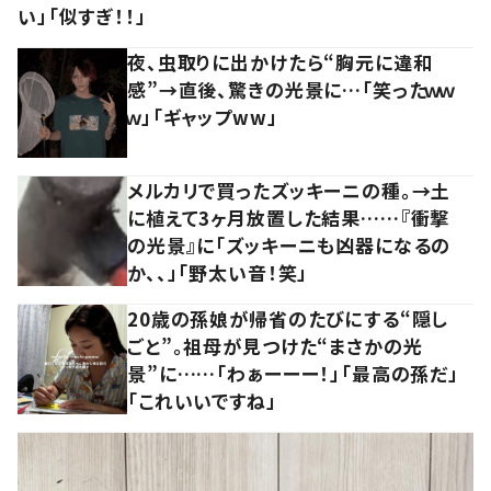
い」「似すぎ！！」
夜、虫取りに出かけたら“胸元に違和
感”→直後、驚きの光景に…「笑ったｗｗ
ｗ」「ギャップww」
メルカリで買ったズッキーニの種。→土
に植えて3ヶ月放置した結果……『衝撃
の光景』に「ズッキーニも凶器になるの
か、、」「野太い音！笑」
20歳の孫娘が帰省のたびにする“隠し
ごと”。祖母が見つけた“まさかの光
景”に……「わぁーーー！」「最高の孫だ」
「これいいですね」