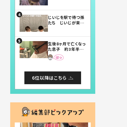
賛したお弁当に「美
味しそう」「お弁当す
ごい」
じいじを駅で待つ孫
たち じいじが来た
瞬間…！？「じいじイ
ケメン」「デレッデレ」
「嬉しくて可愛くてた
生後8ヶ月で亡くなっ
まらない」「幸せにな
た息子 約3年半
れる」
後、当時の妻の日記
に書いてあった本音
とは
6位以降はこちら