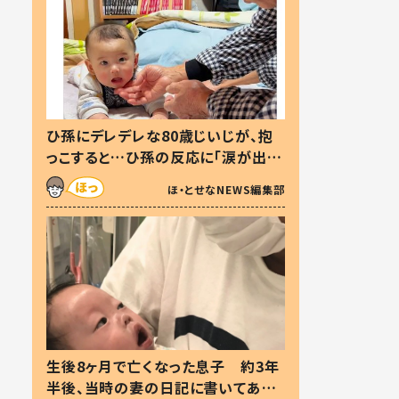
ひ孫にデレデレな80歳じいじが、抱
っこすると…ひ孫の反応に「涙が出ま
した」「可愛くて仕方ない」
ほ・とせなNEWS編集部
生後8ヶ月で亡くなった息子 約3年
半後、当時の妻の日記に書いてあっ