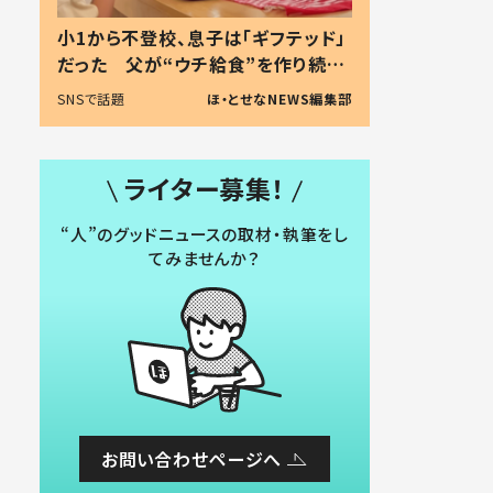
小1から不登校、息子は「ギフテッド」
だった 父が“ウチ給食”を作り続け
る理由とは #令和の親 #令和の子
SNSで話題
ほ・とせなNEWS編集部
ライター募集！
“人”のグッドニュースの取材・執筆をし
てみませんか？
お問い合わせページへ