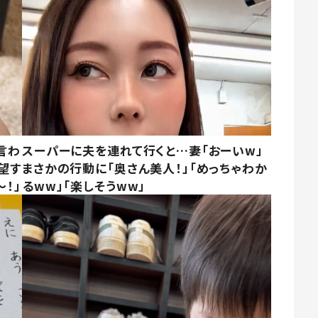
言わ
スーパーに夫を連れて行くと…妻「おーいw」
望す
まさかの行動に「奥さん美人！」「めっちゃわか
！」
るww」「楽しそうww」