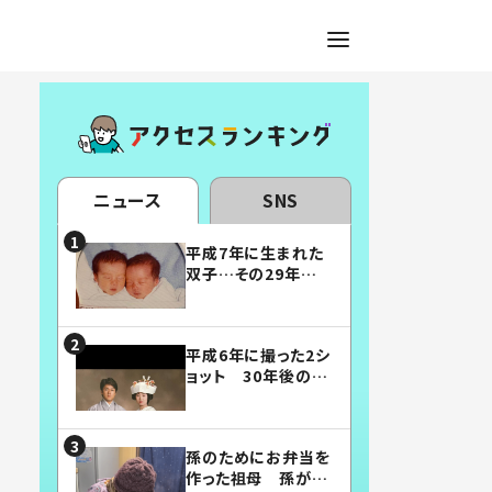
ニュース
SNS
平成7年に生まれた
双子…その29年後
の姿に「漫画みたい」
「素敵すぎる」
平成6年に撮った2シ
ョット 30年後の姿
に…「美男美女」「こ
んな夫婦になりた
い」
孫のためにお弁当を
作った祖母 孫が絶