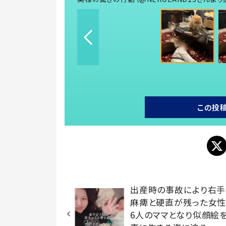
この投
出産時の事故により右手
麻痺と硬直が残った女
6人のママとなり似顔絵