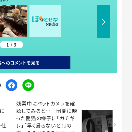
1 / 3
稿へのコメントを見る
残業中にペットカメラを確
に
認してみると… 暗闇に映
性
った愛猫の様子に「ガチギ
を仕
レ」「早く帰らないと！」の