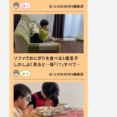
た本音とは
ほ・とせなNEWS編集部
ソファでおにぎりを食べる1歳息子
しかしよく見ると…母「！？」すべてを
察した母の投稿に「可愛いから許
ほ・とせなNEWS編集部
す！」「現行犯〜」