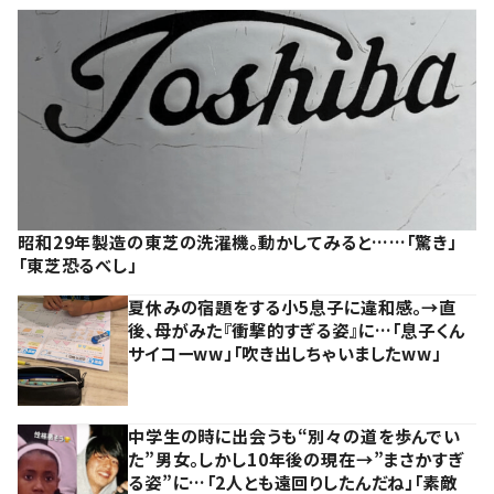
昭和29年製造の東芝の洗濯機。動かしてみると……「驚き」
「東芝恐るべし」
夏休みの宿題をする小5息子に違和感。→直
後、母がみた『衝撃的すぎる姿』に…「息子くん
サイコーww」「吹き出しちゃいましたww」
中学生の時に出会うも“別々の道を歩んでい
た”男女。しかし10年後の現在→”まさかすぎ
る姿”に…「2人とも遠回りしたんだね」「素敵