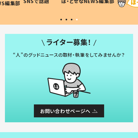
SNSで話題
ほ・とせなNEWS編集部
WS編集部
#令和の子
い」
ライター募集！
“人”のグッドニュースの取材・執筆をしてみませんか？
お問い合わせページへ