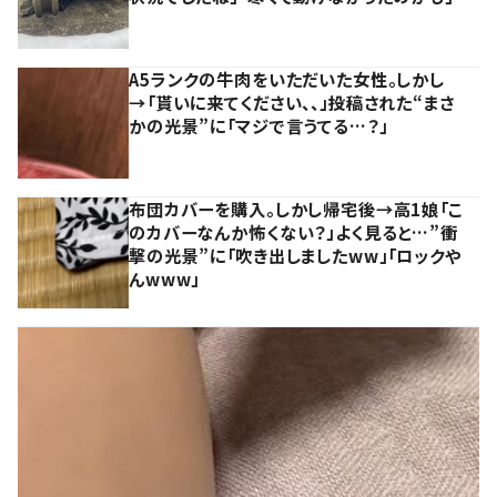
A5ランクの牛肉をいただいた女性。しかし
→「貰いに来てください、、」投稿された“まさ
かの光景”に「マジで言うてる…？」
布団カバーを購入。しかし帰宅後→高1娘「こ
のカバーなんか怖くない？」よく見ると…”衝
撃の光景”に「吹き出しましたww」「ロックや
んwww」