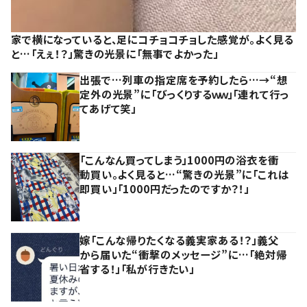
家で横になっていると、足にコチョコチョした感覚が。よく見る
と…「えぇ！？」驚きの光景に「無事でよかった」
出張で…列車の指定席を予約したら…→“想
定外の光景”に「びっくりするｗｗ」「連れて行っ
てあげて笑」
「こんなん買ってしまう」1000円の浴衣を衝
動買い。よく見ると…“驚きの光景”に「これは
即買い」「1000円だったのですか？！」
嫁「こんな帰りたくなる義実家ある！？」義父
から届いた“衝撃のメッセージ”に…「絶対帰
省する！」「私が行きたい」