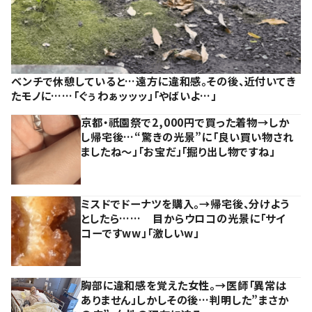
ベンチで休憩していると…遠方に違和感。その後、近付いてき
たモノに……「ぐぅわぁッッッ」「やばいよ…」
京都・祇園祭で2,000円で買った着物→しか
し帰宅後…“驚きの光景”に「良い買い物され
ましたね～」「お宝だ」「掘り出し物ですね」
ミスドでドーナツを購入。→帰宅後、分けよう
としたら…… 目からウロコの光景に「サイ
コーですww」「激しいw」
胸部に違和感を覚えた女性。→医師「異常は
ありません」しかしその後…判明した”まさか