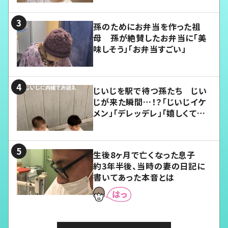
孫のためにお弁当を作った祖
母 孫が絶賛したお弁当に「美
味しそう」「お弁当すごい」
じいじを駅で待つ孫たち じい
じが来た瞬間…！？「じいじイケ
メン」「デレッデレ」「嬉しくて可
愛くてたまらない」「幸せになれ
る」
生後8ヶ月で亡くなった息子
約3年半後、当時の妻の日記に
書いてあった本音とは