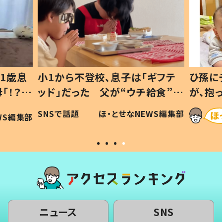
1歳息
小1から不登校、息子は「ギフテ
ひ孫に
「！？」
ッド」だった 父が“ウチ給食”を
が、抱
に「可愛
作り続ける理由とは #令和の親
「涙が
SNSで話題
ほ・とせなNEWS編集部
WS編集部
#令和の子
い」
ニュース
SNS