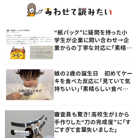
“紙パック”に疑問を持った小
学生が企業に問い合わせ→企
業からの丁寧な対応に「素晴ら
しい」の声
娘の2歳の誕生日 初めてケー
キを食べた反応に「見ていて気
持ちいい」「素晴らしい食べっ
ぷり」の声
審査員も驚き！高校生が1から
手作りした“刀の完成度”に「す
ごすぎて言葉失いました」