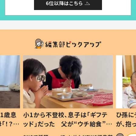
6位以降はこちら
1歳息
小1から不登校、息子は「ギフテ
ひ孫に
「！？」
ッド」だった 父が“ウチ給食”を
が、抱
に「可愛
作り続ける理由とは #令和の親
「涙が