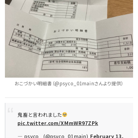
おこづかい明細書（@psyco_01mainさんより提供）
鬼畜と言われました
pic.twitter.com/XMmWR97ZPk
— psyco_ (@psyco_01main)
February 13,