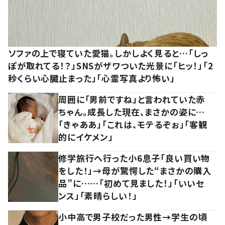
ソファの上で寝ていた愛猫。しかしよく見ると…「しっ
ぽが取れてる！？」SNSがザワついた光景に「ヒッ！」「2
秒くらい心臓止まった」「心霊写真より怖い」
周囲に「男前ですね」と言われていた赤
ちゃん。成長した現在、まさかの姿に…
「きゃああ」「これは、モテるぞぉ」「客観
的にイケメン」
修学旅行へ行った小6息子「良い買い物
をした！」→母が驚愕した“まさかの購入
品”に……「初めて見ました！」「いいセ
ンス」「素晴らしい！」
小中高で男子校だった男性→学生の頃