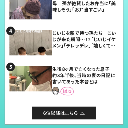
母 孫が絶賛したお弁当に「美
味しそう」「お弁当すごい」
じいじを駅で待つ孫たち じい
じが来た瞬間…！？「じいじイケ
メン」「デレッデレ」「嬉しくて可
愛くてたまらない」「幸せになれ
る」
生後8ヶ月で亡くなった息子
約3年半後、当時の妻の日記に
書いてあった本音とは
6位以降はこちら