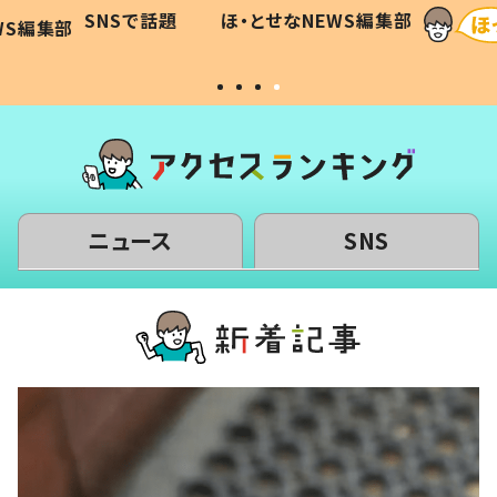
に「可愛
作り続ける理由とは #令和の親
「涙が
SNSで話題
ほ・とせなNEWS編集部
WS編集部
#令和の子
い」
ニュース
SNS