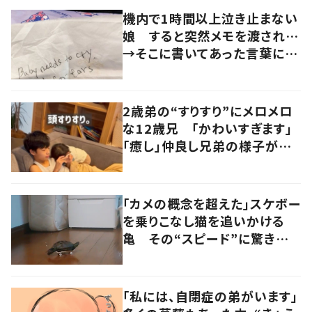
機内で1時間以上泣き止まない
娘 すると突然メモを渡され…
→そこに書いてあった言葉に
「心が救われる」「感動しまし
た」
2歳弟の“すりすり”にメロメロ
な12歳兄 「かわいすぎます」
「癒し」仲良し兄弟の様子が
101万再生
「カメの概念を超えた」スケボー
を乗りこなし猫を追いかける
亀 その“スピード”に驚きの
声
「私には、自閉症の弟がいます」