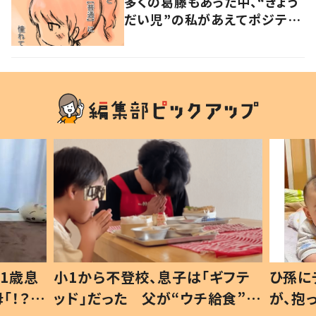
多くの葛藤もあった中、“きょう
だい児”の私があえてポジティ
ブな発信をした理由
1歳息
小1から不登校、息子は「ギフテ
ひ孫に
「！？」
ッド」だった 父が“ウチ給食”を
が、抱