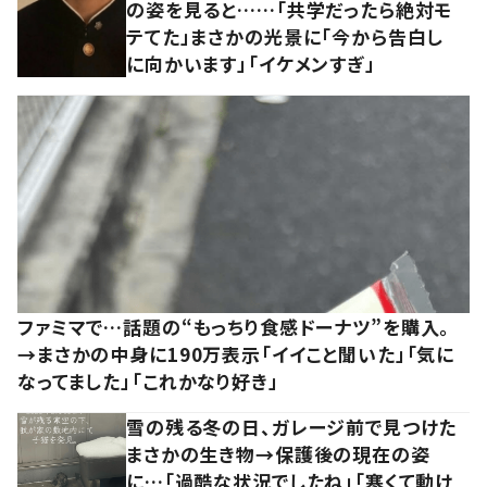
の姿を見ると……「共学だったら絶対モ
テてた」まさかの光景に「今から告白し
に向かいます」「イケメンすぎ」
ファミマで…話題の“もっちり食感ドーナツ”を購入。
→まさかの中身に190万表示「イイこと聞いた」「気に
なってました」「これかなり好き」
雪の残る冬の日、ガレージ前で見つけた
まさかの生き物→保護後の現在の姿
に…「過酷な状況でしたね」「寒くて動け