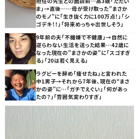
担任の先生との面談前…高3娘「ただい
ま」→直後……母が受け取った”まさか
のモノ”に「生き抜く力に100万点！」「シ
ゴデキ！！」「将来めっちゃ出世しそう」
9年前の夫「不機嫌で不健康」→自然に
逆らわない生活を送った結果…42歳に
なった現在の”まさかの姿”に「スゴすぎ
る」「20は若く見える」
ラグビーを辞め「痩せたね」と言われた
中1男子→それから7年後、現在の“まさ
かの姿”に…「ガチでえぐい」「何があっ
たの？」「雰囲気変わりすぎ」