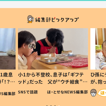
1歳息
小1から不登校、息子は「ギフテ
ひ孫に
「！？」
ッド」だった 父が“ウチ給食”を
が、抱
に「可愛
作り続ける理由とは #令和の親
「涙が
SNSで話題
ほ・とせなNEWS編集部
WS編集部
#令和の子
い」