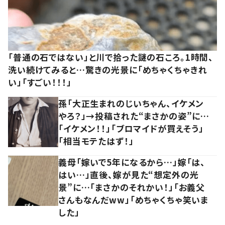
「普通の石ではない」と川で拾った謎の石ころ。1時間、
洗い続けてみると…驚きの光景に「めちゃくちゃきれ
い」「すごい！！！」
孫「大正生まれのじいちゃん、イケメン
やろ？」→投稿された“まさかの姿”に…
「イケメン！！」「ブロマイドが買えそう」
「相当モテたはず！」
義母「嫁いで5年になるから…」嫁「は、
はい…」直後、嫁が見た“想定外の光
景”に…「まさかのそれかい！」「お義父
さんもなんだww」「めちゃくちゃ笑いま
した」