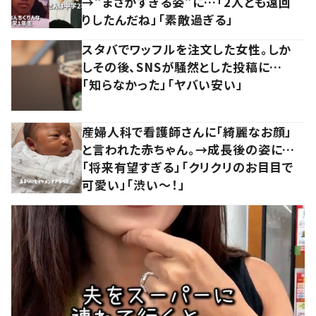
→”まさかすぎる姿”に…「2人とも遠回
りしたんだね」「素敵過ぎる」
スタバでワッフルを注文した女性。しか
しその後、SNSが騒然とした投稿に…
「知らなかった」「ヤバい安い」
産婦人科で看護師さんに「綺麗なお顔」
と言われた赤ちゃん。→成長後の姿に…
「将来有望すぎる」「クリクリのお目目で
可愛い」「渋い～！」