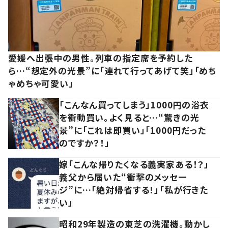
愛媛へ出張中の男性。列車の指定席を予約した
ら…“想定外の光景”に「連れて行ってあげて笑」「めち
ゃめちゃ可愛い」
「こんなん買ってしまう」1000円の浴衣
を衝動買い。よく見ると…“驚きの光
景”に「これは即買い」「1000円だった
のですか？！」
嫁「こんな帰りたくなる義実家ある！？」
義父から届いた“衝撃のメッセー
ジ”に…「絶対帰省する！」「私が行きた
い」
昭和29年製造の東芝の洗濯機。動かし