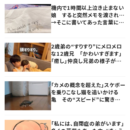
機内で1時間以上泣き止まない
娘 すると突然メモを渡され…
→そこに書いてあった言葉に
「心が救われる」「感動しまし
た」
2歳弟の“すりすり”にメロメロ
な12歳兄 「かわいすぎます」
「癒し」仲良し兄弟の様子が
101万再生
「カメの概念を超えた」スケボー
を乗りこなし猫を追いかける
亀 その“スピード”に驚きの
声
「私には、自閉症の弟がいます」