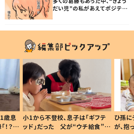
多くの葛藤もあった中、“きょう
だい児”の私があえてポジティ
ブな発信をした理由
1歳息
小1から不登校、息子は「ギフテ
ひ孫に
「！？」
ッド」だった 父が“ウチ給食”を
が、抱