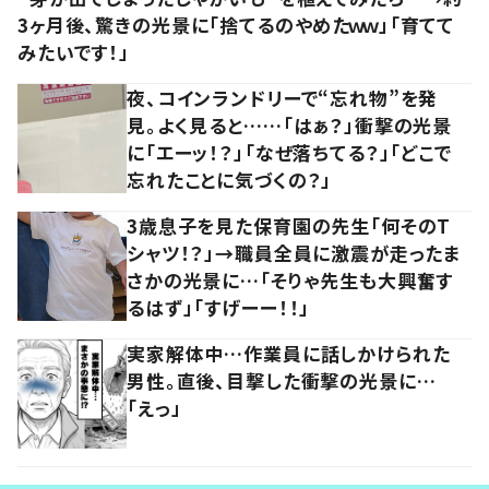
3ヶ月後、驚きの光景に「捨てるのやめたｗｗ」「育てて
みたいです！」
夜、コインランドリーで“忘れ物”を発
見。よく見ると……「はぁ？」衝撃の光景
に「エーッ！？」「なぜ落ちてる？」「どこで
忘れたことに気づくの？」
3歳息子を見た保育園の先生「何そのT
シャツ！？」→職員全員に激震が走ったま
さかの光景に…「そりゃ先生も大興奮す
るはず」「すげーー！！」
実家解体中…作業員に話しかけられた
男性。直後、目撃した衝撃の光景に…
「えっ」