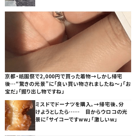
京都・祇園祭で2,000円で買った着物→しかし帰宅
後…“驚きの光景”に「良い買い物されましたね～」「お
宝だ」「掘り出し物ですね」
ミスドでドーナツを購入。→帰宅後、分
けようとしたら…… 目からウロコの光
景に「サイコーですww」「激しいw」