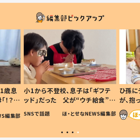
1歳息
小1から不登校、息子は「ギフテ
ひ孫に
「！？」
ッド」だった 父が“ウチ給食”を
が、抱
に「可愛
作り続ける理由とは #令和の親
「涙が
SNSで話題
ほ・とせなNEWS編集部
WS編集部
#令和の子
い」