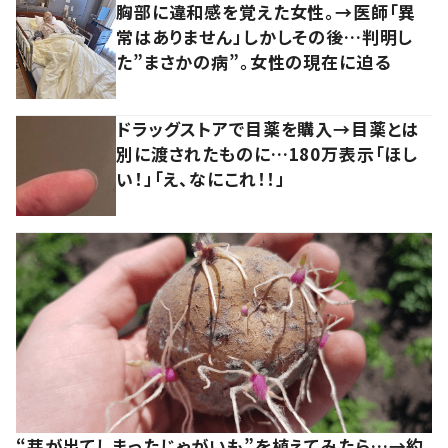
胸部に違和感を覚えた女性。→医師「異
常はありません」しかしその後…判明し
た”まさかの病”。女性の現在に迫る
ドラッグストアで目薬を購入→目薬とは
別に渡されたものに…180万表示「ほし
い！」「え、なにこれ！！」
“芽が出てしまったじゃがいも”を植えてみたら…→約