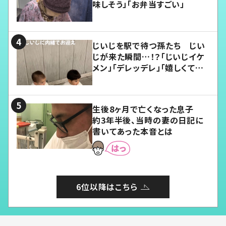
味しそう」「お弁当すごい」
じいじを駅で待つ孫たち じい
じが来た瞬間…！？「じいじイケ
メン」「デレッデレ」「嬉しくて可
愛くてたまらない」「幸せになれ
る」
生後8ヶ月で亡くなった息子
約3年半後、当時の妻の日記に
書いてあった本音とは
6位以降はこちら