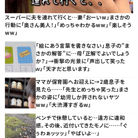
スーパーに夫を連れて行くと…妻「おーいw」まさかの
行動に「奥さん美人！」「めっちゃわかるww」「楽しそう
ww」
「絵にあう言葉を書きなさい」息子の”ま
さかの解答”に…母「正解でよいでしょう
か？」→衝撃の光景に「声出して笑った
ｗ」「天才だと思います」
ママが保育園へお迎えに→2歳息子を
見たら……「先生とめっちゃ笑った」まさ
かの姿に「幼児しか許されないヤツ
ww」「大渋滞すぎるw」
ベンチで休憩していると…遠方に違和
感。その後、近付いてきたモノに……「ぐ
ぅわぁッッッ」「やばいよ…」