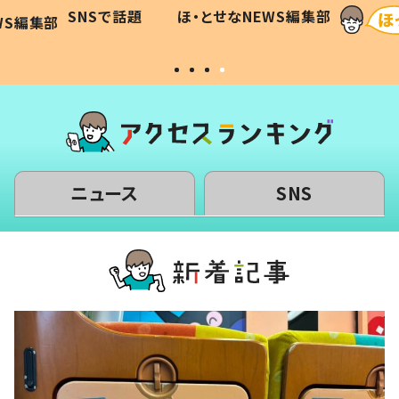
に「可愛
作り続ける理由とは #令和の親
「涙が
SNSで話題
ほ・とせなNEWS編集部
WS編集部
#令和の子
い」
ニュース
SNS