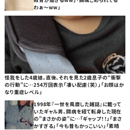
わぁ～ww」
怪我をした4歳娘。直後、それを見た2歳息子の“衝撃
の行動”に…254万回表示「凄い配慮（笑）」「お顔はか
なり重症レベル」
1998年『一世を風靡した雑誌』に載って
いたギャル男。闘病を経て転身した現在
の”まさかの姿”に…「ギャップ！！」「まさ
かすぎる」「今も昔もかっこいい」「素晴