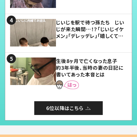
じいじを駅で待つ孫たち じい
じが来た瞬間…！？「じいじイケ
メン」「デレッデレ」「嬉しくて可
愛くてたまらない」「幸せになれ
る」
生後8ヶ月で亡くなった息子
約3年半後、当時の妻の日記に
書いてあった本音とは
6位以降はこちら