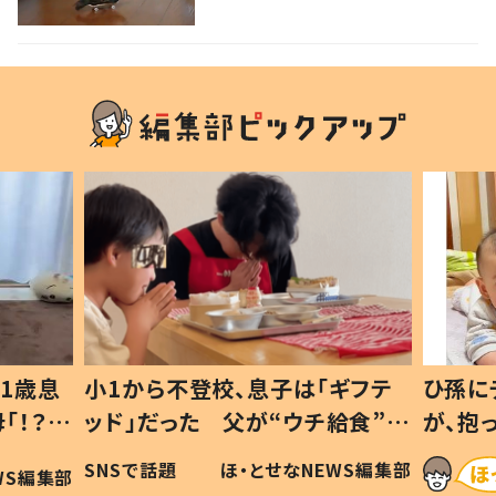
声
1歳息
小1から不登校、息子は「ギフテ
ひ孫に
「！？」
ッド」だった 父が“ウチ給食”を
が、抱
に「可愛
作り続ける理由とは #令和の親
「涙が
SNSで話題
ほ・とせなNEWS編集部
WS編集部
#令和の子
い」