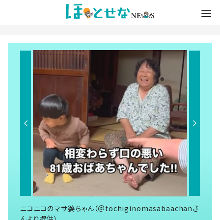
ニコニコのマサ婆ちゃん（＠tochiginomasabaachanさ
んより提供）