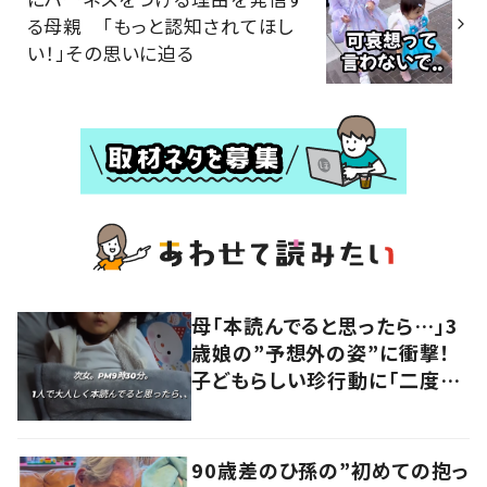
る母親 「もっと認知されてほし
い！」その思いに迫る
母「本読んでると思ったら…」3
歳娘の”予想外の姿”に衝撃！
子どもらしい珍行動に「二度見
しました」「何でこうなった」の
声
90歳差のひ孫の”初めての抱っ