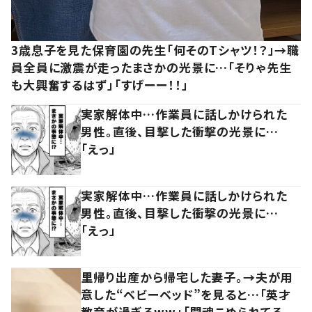
3歳息子を見た保育園の先生「何そのTシャツ！？」→職
員全員に激震が走ったまさかの光景に…「そりゃ先生
も大興奮するはず」「すげーー！！」
実家解体中…作業員に話しかけられた
男性。直後、目撃した衝撃の光景に…
「えっ」
実家解体中…作業員に話しかけられた
男性。直後、目撃した衝撃の光景に…
「えっ」
里帰り出産から帰宅した妻子。→夫が用
意した“ベビーベッド”を見ると…「英才
教育が過ぎるww」「闘魂こめられてる