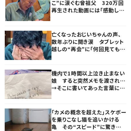
こ”に涙ぐむ曾祖父 320万回
再生された動画には「感動し
た」「涙が出た」の声
亡くなったおじいちゃんの声、
数年ぶりに聞き涙 タブレット
越しの“再会”に「何回見ても泣
けます」
機内で1時間以上泣き止まない
娘 すると突然メモを渡され…
→そこに書いてあった言葉に
「心が救われる」「感動しまし
た」
「カメの概念を超えた」スケボー
を乗りこなし猫を追いかける
亀 その“スピード”に驚きの