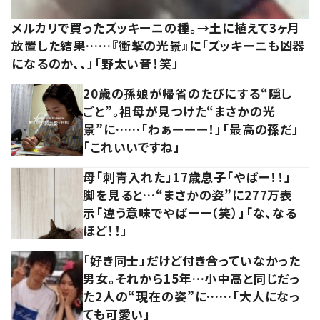
メルカリで買ったズッキーニの種。→土に植えて3ヶ月
放置した結果……『衝撃の光景』に「ズッキーニも凶器
になるのか、、」「野太い音！笑」
20歳の孫娘が帰省のたびにする“隠し
ごと”。祖母が見つけた“まさかの光
景”に……「わぁーーー！」「最高の孫だ」
「これいいですね」
母「刺青入れた」17歳息子「やばー！！」
脚を見ると…“まさかの姿”に277万表
示「違う意味でやばーー（笑）」「な、なる
ほど！！」
「好き同士」だけど付き合っていなかった
男女。それから15年…小中高と同じだっ
た2人の“現在の姿”に……「大人になっ
ても可愛い」