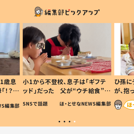
1歳息
小1から不登校、息子は「ギフテ
ひ孫に
「！？」
ッド」だった 父が“ウチ給食”を
が、抱
に「可愛
作り続ける理由とは #令和の親
「涙が
SNSで話題
ほ・とせなNEWS編集部
WS編集部
#令和の子
い」