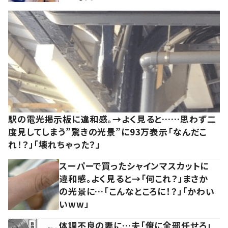
駅の電光掲示板に違和感。→よく見ると……思わず二
度見してしまう”驚きの光景”に93万表示「なんだこ
れ！？」「壊れちゃった？」
スーパーで買ったシャインマスカットに
違和感。よく見ると→「何これ？」まさか
の光景に…「こんなところに！？」「かわい
いww」
体調不良の妻に…夫「俺に全部任せろ」