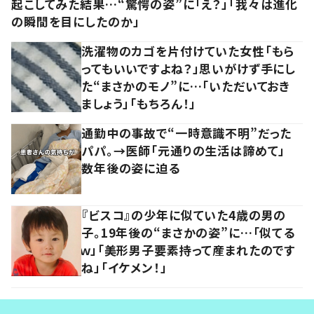
起こしてみた結果…“驚愕の姿”に「え？」「我々は進化
の瞬間を目にしたのか」
洗濯物のカゴを片付けていた女性「もら
ってもいいですよね？」思いがけず手にし
た“まさかのモノ”に…「いただいておき
ましょう」「もちろん！」
通勤中の事故で“一時意識不明”だった
パパ。→医師「元通りの生活は諦めて」
数年後の姿に迫る
『ビスコ』の少年に似ていた4歳の男の
子。19年後の“まさかの姿”に…「似てる
ｗ」「美形男子要素持って産まれたのです
ね」「イケメン！」