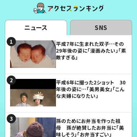
ニュース
SNS
平成7年に生まれた双子…その
29年後の姿に「漫画みたい」「素
敵すぎる」
平成6年に撮った2ショット 30
年後の姿に…「美男美女」「こん
な夫婦になりたい」
孫のためにお弁当を作った祖
母 孫が絶賛したお弁当に「美
味しそう」「お弁当すごい」