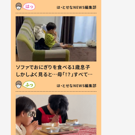
た本音とは
ほ・とせなNEWS編集部
ソファでおにぎりを食べる1歳息子
しかしよく見ると…母「！？」すべてを
察した母の投稿に「可愛いから許
ほ・とせなNEWS編集部
す！」「現行犯〜」