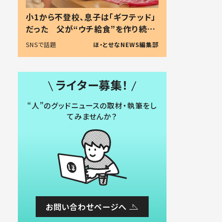
小1から不登校、息子は「ギフテッド」
だった 父が“ウチ給食”を作り続け
る理由とは #令和の親 #令和の子
SNSで話題
ほ・とせなNEWS編集部
ライター募集！
“人”のグッドニュースの取材・執筆をし
てみませんか？
お問い合わせページへ