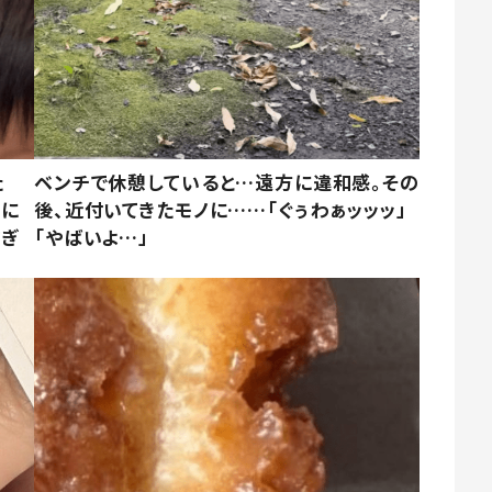
た
ベンチで休憩していると…遠方に違和感。その
姿に
後、近付いてきたモノに……「ぐぅわぁッッッ」
すぎ
「やばいよ…」