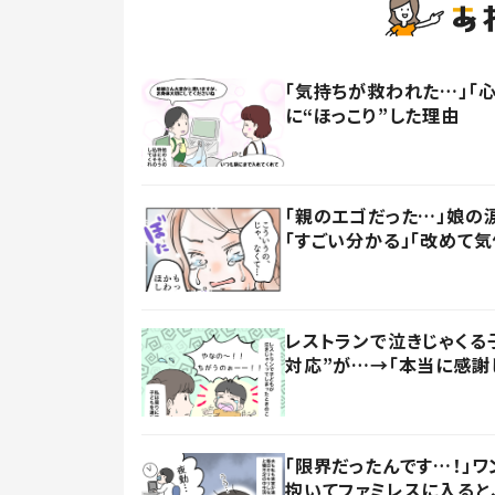
「気持ちが救われた…」「
に“ほっこり”した理由
「親のエゴだった…」娘の
「すごい分かる」「改めて気
レストランで泣きじゃくる
対応”が…→「本当に感謝
「限界だったんです…！」
抱いてファミレスに入ると