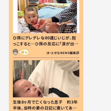
ひ孫にデレデレな80歳じいじが、抱
っこすると…ひ孫の反応に「涙が出ま
した」「可愛くて仕方ない」
ほ・とせなNEWS編集部
生後8ヶ月で亡くなった息子 約3年
半後、当時の妻の日記に書いてあっ