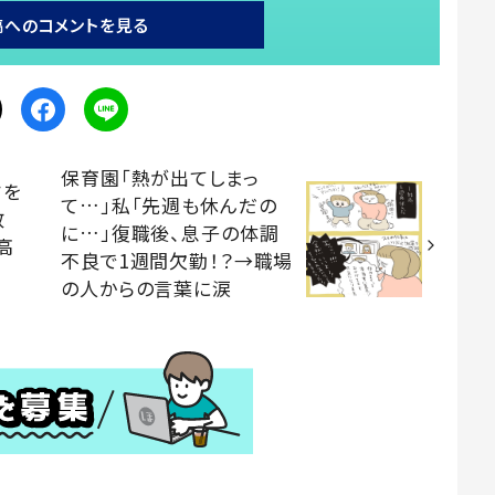
稿へのコメントを見る
保育園「熱が出てしまっ
さを
て…」私「先週も休んだの
政
に…」復職後、息子の体調
高
不良で1週間欠勤！？→職場
の人からの言葉に涙