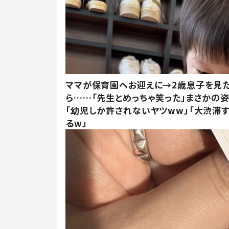
ママが保育園へお迎えに→2歳息子を見
ら……「先生とめっちゃ笑った」まさかの
「幼児しか許されないヤツww」「大渋滞
るw」