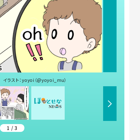
スト：yoyoi（@yoyoi_mu）
1 / 3