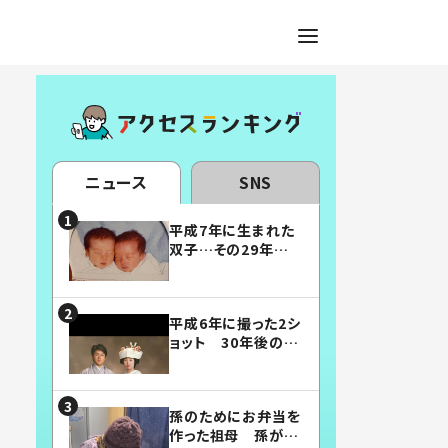
ニュース
SNS
平成7年に生まれた
双子…その29年後
の姿に「漫画みたい」
「素敵すぎる」
平成6年に撮った2シ
ョット 30年後の姿
に…「美男美女」「こ
んな夫婦になりた
い」
孫のためにお弁当を
作った祖母 孫が絶