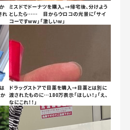
しか
ミスドでドーナツを購入。→帰宅後、分けよう
され
としたら…… 目からウロコの光景に「サイ
コーですww」「激しいw」
は
ドラッグストアで目薬を購入→目薬とは別に
さか
渡されたものに…180万表示「ほしい！」「え、
なにこれ！！」