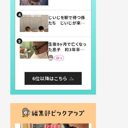
賛したお弁当に「美
味しそう」「お弁当す
ごい」
じいじを駅で待つ孫
たち じいじが来た
瞬間…！？「じいじイ
ケメン」「デレッデレ」
「嬉しくて可愛くてた
生後8ヶ月で亡くなっ
まらない」「幸せにな
た息子 約3年半
れる」
後、当時の妻の日記
に書いてあった本音
とは
6位以降はこちら