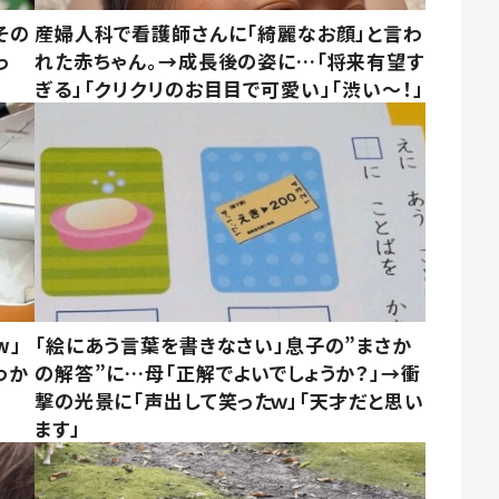
その
産婦人科で看護師さんに「綺麗なお顔」と言わ
っ
れた赤ちゃん。→成長後の姿に…「将来有望す
ぎる」「クリクリのお目目で可愛い」「渋い～！」
w」
「絵にあう言葉を書きなさい」息子の”まさか
わか
の解答”に…母「正解でよいでしょうか？」→衝
撃の光景に「声出して笑ったｗ」「天才だと思い
ます」