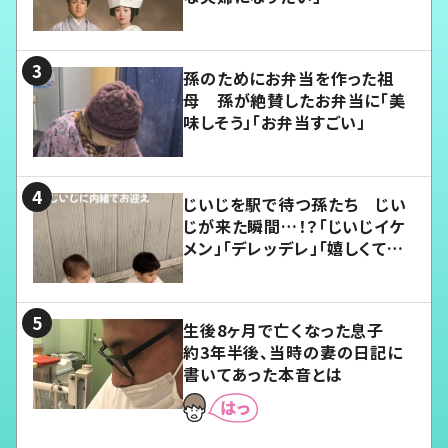
孫のためにお弁当を作った祖
母 孫が絶賛したお弁当に「美
味しそう」「お弁当すごい」
じいじを駅で待つ孫たち じい
じが来た瞬間…！？「じいじイケ
メン」「デレッデレ」「嬉しくて可
愛くてたまらない」「幸せになれ
る」
生後8ヶ月で亡くなった息子
約3年半後、当時の妻の日記に
書いてあった本音とは