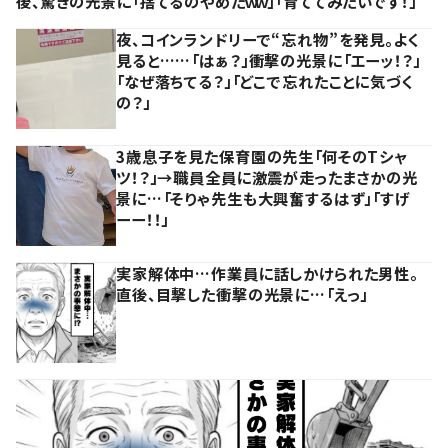
後、驚きの光景に「捨てるのやめたｗｗ」「育ててみたいです！」
夜、コインランドリーで“忘れ物”を発見。よく
見ると……「はぁ？」衝撃の光景に「エーッ！？」
「なぜ落ちてる？」「どこで忘れたことに気づく
の？」
3歳息子を見た保育園の先生「何そのTシャ
ツ！？」→職員全員に激震が走ったまさかの光
景に…「そりゃ先生も大興奮するはず」「すげ
ーー！！」
実家解体中…作業員に話しかけられた男性。
直後、目撃した衝撃の光景に…「えっ」