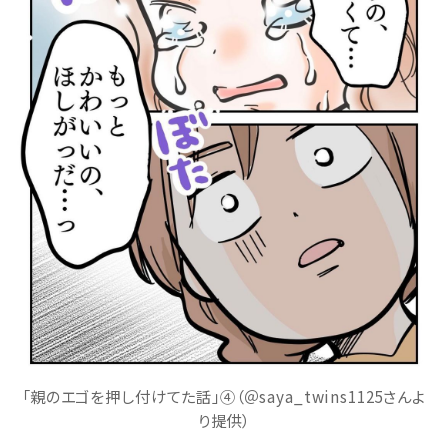
「親のエゴを押し付けてた話」④（＠saya_twins1125さんよ
り提供）