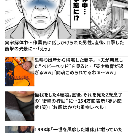
実家解体中…作業員に話しかけられた男性。直後、目撃した
衝撃の光景に…「えっ」
里帰り出産から帰宅した妻子。→夫が用意し
た“ベビーベッド”を見ると…「英才教育が過
ぎるww」「闘魂こめられてるわぁ～ww」
怪我をした4歳娘。直後、それを見た2歳息子
の“衝撃の行動”に…254万回表示「凄い配
慮（笑）」「お顔はかなり重症レベル」
1998年『一世を風靡した雑誌』に載っていた