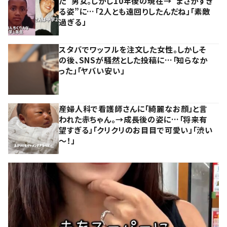
た”男女。しかし10年後の現在→”まさかすぎ
る姿”に…「2人とも遠回りしたんだね」「素敵
過ぎる」
スタバでワッフルを注文した女性。しかしそ
の後、SNSが騒然とした投稿に…「知らなか
った」「ヤバい安い」
産婦人科で看護師さんに「綺麗なお顔」と言
われた赤ちゃん。→成長後の姿に…「将来有
望すぎる」「クリクリのお目目で可愛い」「渋い
～！」