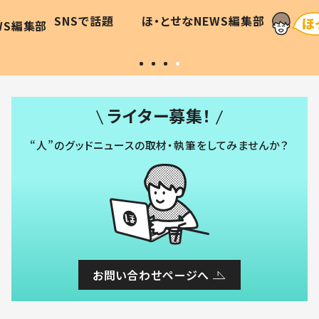
に「可愛
作り続ける理由とは #令和の親
「涙が
SNSで話題
ほ・とせなNEWS編集部
WS編集部
#令和の子
い」
ライター募集！
“人”のグッドニュースの取材・執筆をしてみませんか？
お問い合わせページへ