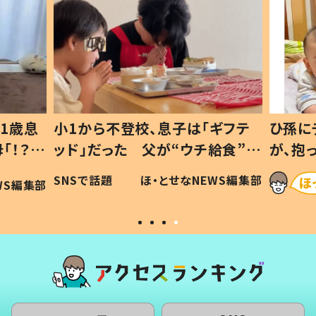
1歳息
小1から不登校、息子は「ギフテ
ひ孫に
「！？」
ッド」だった 父が“ウチ給食”を
が、抱
に「可愛
作り続ける理由とは #令和の親
「涙が
SNSで話題
ほ・とせなNEWS編集部
WS編集部
#令和の子
い」