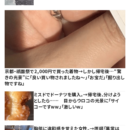
京都・祇園祭で2,000円で買った着物→しかし帰宅後…“驚
きの光景”に「良い買い物されましたね～」「お宝だ」「掘り出し
物ですね」
ミスドでドーナツを購入。→帰宅後、分けよう
としたら…… 目からウロコの光景に「サイ
コーですww」「激しいw」
胸部に違和感を覚えた女性。→医師「異常は