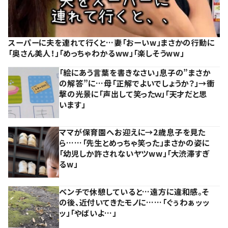
スーパーに夫を連れて行くと…妻「おーいw」まさかの行動に
「奥さん美人！」「めっちゃわかるww」「楽しそうww」
「絵にあう言葉を書きなさい」息子の”まさか
の解答”に…母「正解でよいでしょうか？」→衝
撃の光景に「声出して笑ったｗ」「天才だと思
います」
ママが保育園へお迎えに→2歳息子を見た
ら……「先生とめっちゃ笑った」まさかの姿に
「幼児しか許されないヤツww」「大渋滞すぎ
るw」
ベンチで休憩していると…遠方に違和感。そ
の後、近付いてきたモノに……「ぐぅわぁッッ
ッ」「やばいよ…」