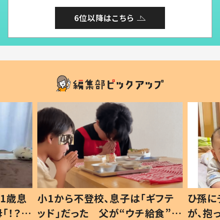
6位以降はこちら
1歳息
小1から不登校、息子は「ギフテ
ひ孫に
「！？」
ッド」だった 父が“ウチ給食”を
が、抱