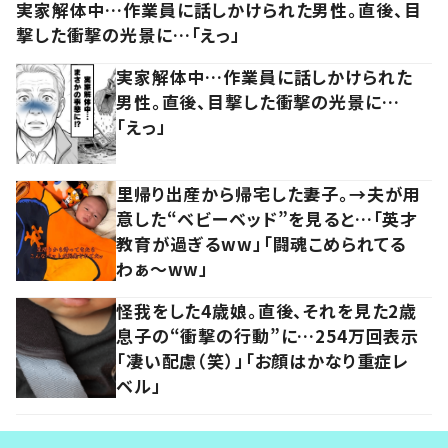
実家解体中…作業員に話しかけられた男性。直後、目
撃した衝撃の光景に…「えっ」
実家解体中…作業員に話しかけられた
男性。直後、目撃した衝撃の光景に…
「えっ」
里帰り出産から帰宅した妻子。→夫が用
意した“ベビーベッド”を見ると…「英才
教育が過ぎるww」「闘魂こめられてる
わぁ～ww」
怪我をした4歳娘。直後、それを見た2歳
息子の“衝撃の行動”に…254万回表示
「凄い配慮（笑）」「お顔はかなり重症レ
ベル」