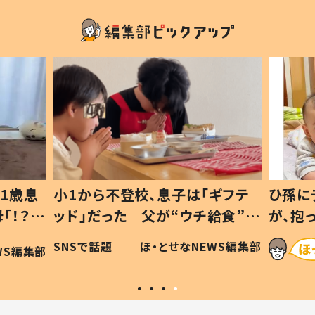
1歳息
小1から不登校、息子は「ギフテ
ひ孫に
「！？」
ッド」だった 父が“ウチ給食”を
が、抱
に「可愛
作り続ける理由とは #令和の親
「涙が
SNSで話題
ほ・とせなNEWS編集部
WS編集部
#令和の子
い」