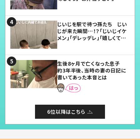
じいじを駅で待つ孫たち じい
じが来た瞬間…！？「じいじイケ
メン」「デレッデレ」「嬉しくて可
愛くてたまらない」「幸せになれ
る」
生後8ヶ月で亡くなった息子
約3年半後、当時の妻の日記に
書いてあった本音とは
6位以降はこちら