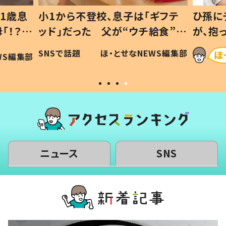
1歳息
小1から不登校、息子は「ギフテ
ひ孫に
「！？」
ッド」だった 父が“ウチ給食”を
が、抱
に「可愛
作り続ける理由とは #令和の親
「涙が
SNSで話題
ほ・とせなNEWS編集部
WS編集部
#令和の子
い」
ニュース
SNS