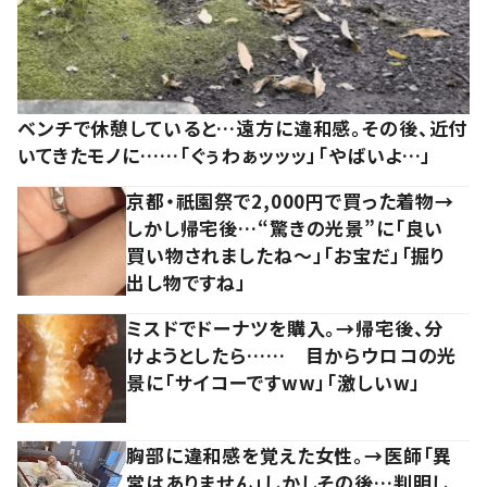
ベンチで休憩していると…遠方に違和感。その後、近付
いてきたモノに……「ぐぅわぁッッッ」「やばいよ…」
京都・祇園祭で2,000円で買った着物→
しかし帰宅後…“驚きの光景”に「良い
買い物されましたね～」「お宝だ」「掘り
出し物ですね」
ミスドでドーナツを購入。→帰宅後、分
けようとしたら…… 目からウロコの光
景に「サイコーですww」「激しいw」
胸部に違和感を覚えた女性。→医師「異
常はありません」しかしその後…判明し