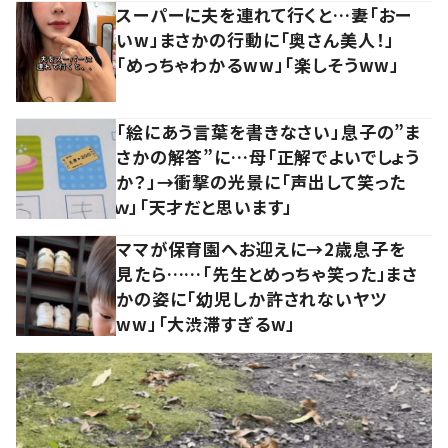
スーパーに夫を連れて行くと…妻「おー
いw」まさかの行動に「奥さん美人！」
「めっちゃわかるww」「楽しそうww」
「絵にあう言葉を書きなさい」息子の”ま
さかの解答”に…母「正解でよいでしょう
か？」→衝撃の光景に「声出して笑った
ｗ」「天才だと思います」
ママが保育園へお迎えに→2歳息子を
見たら……「先生とめっちゃ笑った」まさ
かの姿に「幼児しか許されないヤツ
ww」「大渋滞すぎるw」