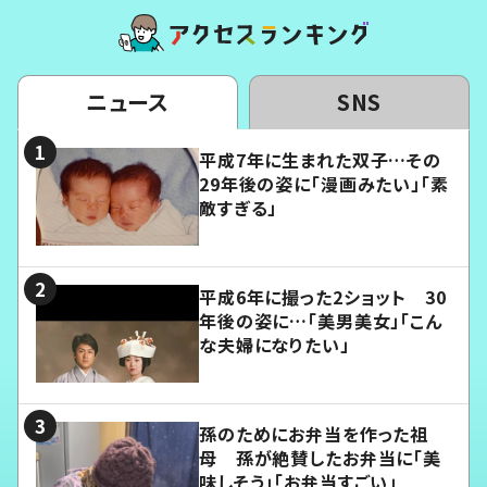
ニュース
SNS
平成7年に生まれた双子…その
29年後の姿に「漫画みたい」「素
敵すぎる」
平成6年に撮った2ショット 30
年後の姿に…「美男美女」「こん
な夫婦になりたい」
孫のためにお弁当を作った祖
母 孫が絶賛したお弁当に「美
味しそう」「お弁当すごい」