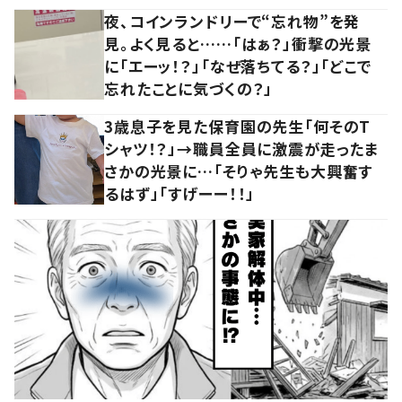
夜、コインランドリーで“忘れ物”を発
見。よく見ると……「はぁ？」衝撃の光景
に「エーッ！？」「なぜ落ちてる？」「どこで
忘れたことに気づくの？」
3歳息子を見た保育園の先生「何そのT
シャツ！？」→職員全員に激震が走ったま
さかの光景に…「そりゃ先生も大興奮す
るはず」「すげーー！！」