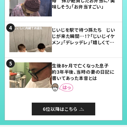
母 孫が絶賛したお弁当に「美
味しそう」「お弁当すごい」
じいじを駅で待つ孫たち じい
じが来た瞬間…！？「じいじイケ
メン」「デレッデレ」「嬉しくて可
愛くてたまらない」「幸せになれ
る」
生後8ヶ月で亡くなった息子
約3年半後、当時の妻の日記に
書いてあった本音とは
6位以降はこちら