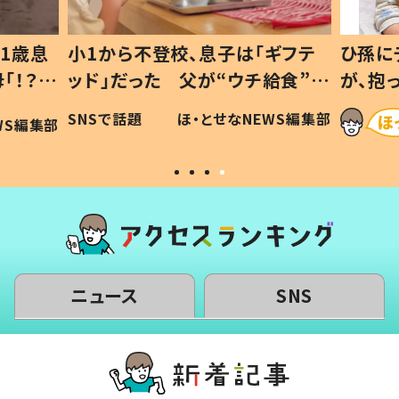
1歳息
小1から不登校、息子は「ギフテ
ひ孫に
「！？」
ッド」だった 父が“ウチ給食”を
が、抱
に「可愛
作り続ける理由とは #令和の親
「涙が
SNSで話題
ほ・とせなNEWS編集部
WS編集部
#令和の子
い」
ニュース
SNS