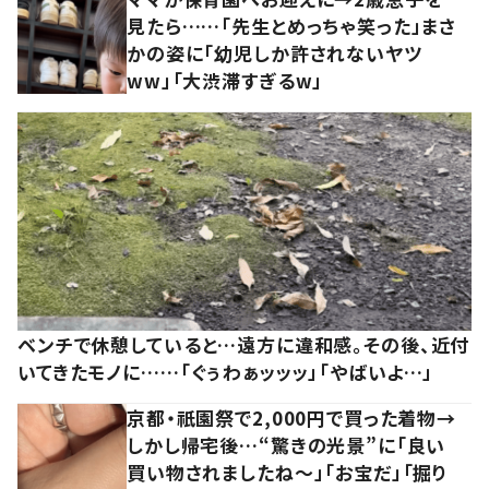
見たら……「先生とめっちゃ笑った」まさ
かの姿に「幼児しか許されないヤツ
ww」「大渋滞すぎるw」
ベンチで休憩していると…遠方に違和感。その後、近付
いてきたモノに……「ぐぅわぁッッッ」「やばいよ…」
京都・祇園祭で2,000円で買った着物→
しかし帰宅後…“驚きの光景”に「良い
買い物されましたね～」「お宝だ」「掘り