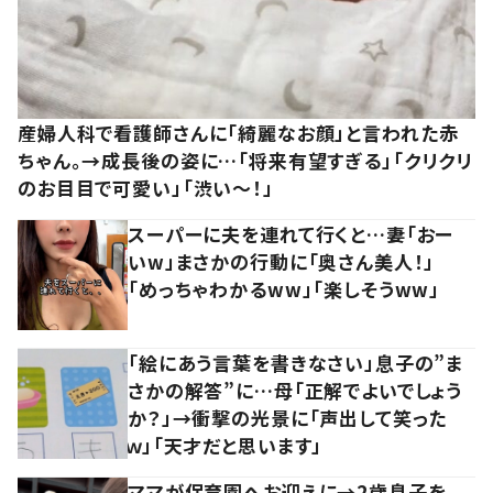
産婦人科で看護師さんに「綺麗なお顔」と言われた赤
ちゃん。→成長後の姿に…「将来有望すぎる」「クリクリ
のお目目で可愛い」「渋い～！」
スーパーに夫を連れて行くと…妻「おー
いw」まさかの行動に「奥さん美人！」
「めっちゃわかるww」「楽しそうww」
「絵にあう言葉を書きなさい」息子の”ま
さかの解答”に…母「正解でよいでしょう
か？」→衝撃の光景に「声出して笑った
ｗ」「天才だと思います」
ママが保育園へお迎えに→2歳息子を