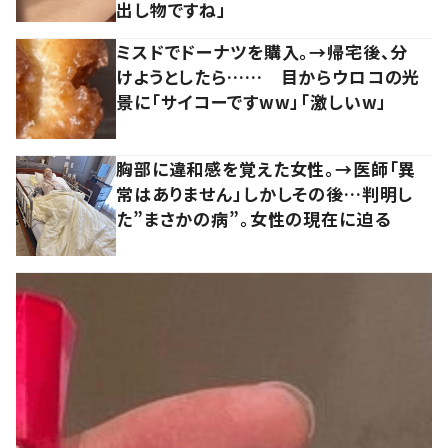
出し物ですね」
ミスドでドーナツを購入。→帰宅後、分
けようとしたら…… 目からウロコの光
景に「サイコーですww」「激しいw」
胸部に違和感を覚えた女性。→医師「異
常はありません」しかしその後…判明し
た”まさかの病”。女性の現在に迫る