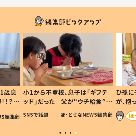
1歳息
小1から不登校、息子は「ギフテ
ひ孫に
「！？」
ッド」だった 父が“ウチ給食”を
が、抱
に「可愛
作り続ける理由とは #令和の親
「涙が
SNSで話題
ほ・とせなNEWS編集部
WS編集部
#令和の子
い」