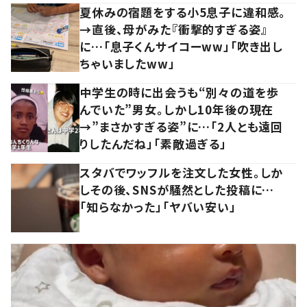
夏休みの宿題をする小5息子に違和感。
→直後、母がみた『衝撃的すぎる姿』
に…「息子くんサイコーww」「吹き出し
ちゃいましたww」
中学生の時に出会うも“別々の道を歩
んでいた”男女。しかし10年後の現在
→”まさかすぎる姿”に…「2人とも遠回
りしたんだね」「素敵過ぎる」
スタバでワッフルを注文した女性。しか
しその後、SNSが騒然とした投稿に…
「知らなかった」「ヤバい安い」