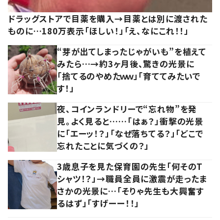
ドラッグストアで目薬を購入→目薬とは別に渡された
ものに…180万表示「ほしい！」「え、なにこれ！！」
“芽が出てしまったじゃがいも”を植えて
みたら…→約3ヶ月後、驚きの光景に
「捨てるのやめたｗｗ」「育ててみたいで
す！」
夜、コインランドリーで“忘れ物”を発
見。よく見ると……「はぁ？」衝撃の光景
に「エーッ！？」「なぜ落ちてる？」「どこで
忘れたことに気づくの？」
3歳息子を見た保育園の先生「何そのT
シャツ！？」→職員全員に激震が走ったま
さかの光景に…「そりゃ先生も大興奮す
るはず」「すげーー！！」