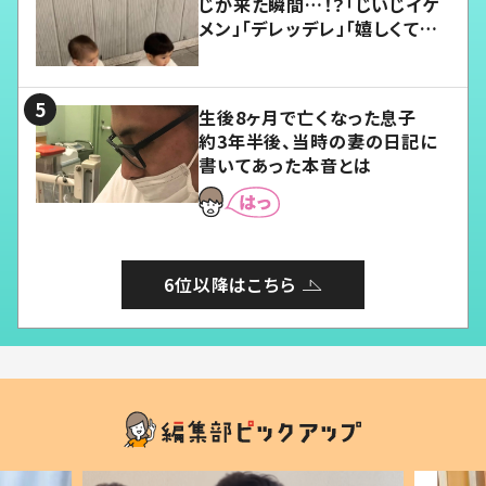
じが来た瞬間…！？「じいじイケ
メン」「デレッデレ」「嬉しくて可
愛くてたまらない」「幸せになれ
る」
生後8ヶ月で亡くなった息子
約3年半後、当時の妻の日記に
書いてあった本音とは
6位以降はこちら