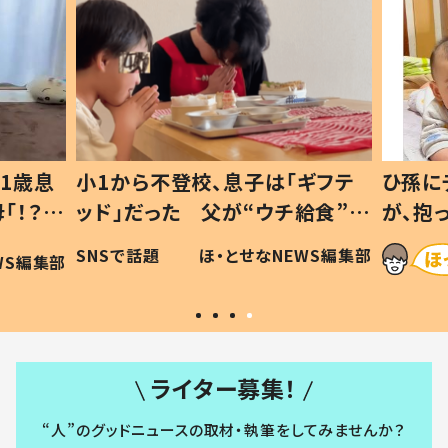
1歳息
小1から不登校、息子は「ギフテ
ひ孫に
「！？」
ッド」だった 父が“ウチ給食”を
が、抱
に「可愛
作り続ける理由とは #令和の親
「涙が
SNSで話題
ほ・とせなNEWS編集部
WS編集部
#令和の子
い」
ライター募集！
“人”のグッドニュースの取材・執筆をしてみませんか？