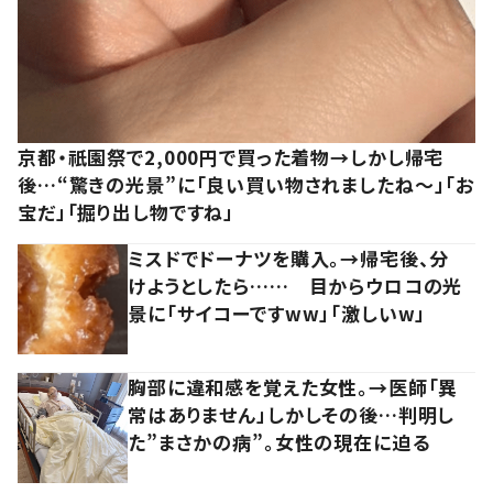
京都・祇園祭で2,000円で買った着物→しかし帰宅
後…“驚きの光景”に「良い買い物されましたね～」「お
宝だ」「掘り出し物ですね」
ミスドでドーナツを購入。→帰宅後、分
けようとしたら…… 目からウロコの光
景に「サイコーですww」「激しいw」
胸部に違和感を覚えた女性。→医師「異
常はありません」しかしその後…判明し
た”まさかの病”。女性の現在に迫る