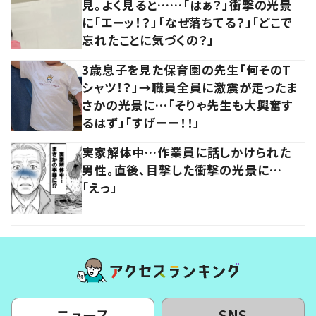
見。よく見ると……「はぁ？」衝撃の光景
に「エーッ！？」「なぜ落ちてる？」「どこで
忘れたことに気づくの？」
3歳息子を見た保育園の先生「何そのT
シャツ！？」→職員全員に激震が走ったま
さかの光景に…「そりゃ先生も大興奮す
るはず」「すげーー！！」
実家解体中…作業員に話しかけられた
男性。直後、目撃した衝撃の光景に…
「えっ」
ニュース
SNS