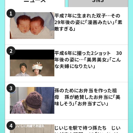
平成7年に生まれた双子…その
29年後の姿に「漫画みたい」「素
敵すぎる」
平成6年に撮った2ショット 30
年後の姿に…「美男美女」「こん
な夫婦になりたい」
孫のためにお弁当を作った祖
母 孫が絶賛したお弁当に「美
味しそう」「お弁当すごい」
じいじを駅で待つ孫たち じい