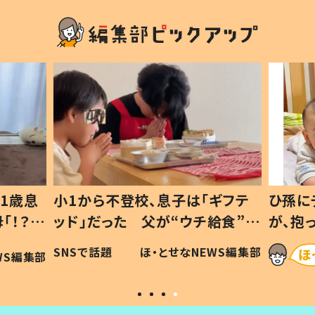
1歳息
小1から不登校、息子は「ギフテ
ひ孫に
「！？」
ッド」だった 父が“ウチ給食”を
が、抱
に「可愛
作り続ける理由とは #令和の親
「涙が
SNSで話題
ほ・とせなNEWS編集部
WS編集部
#令和の子
い」