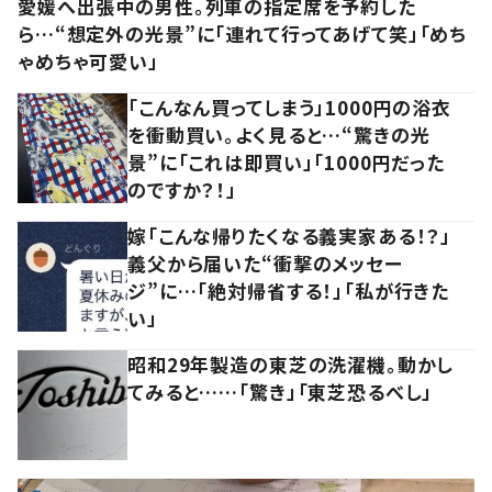
愛媛へ出張中の男性。列車の指定席を予約した
ら…“想定外の光景”に「連れて行ってあげて笑」「めち
ゃめちゃ可愛い」
「こんなん買ってしまう」1000円の浴衣
を衝動買い。よく見ると…“驚きの光
景”に「これは即買い」「1000円だった
のですか？！」
嫁「こんな帰りたくなる義実家ある！？」
義父から届いた“衝撃のメッセー
ジ”に…「絶対帰省する！」「私が行きた
い」
昭和29年製造の東芝の洗濯機。動かし
てみると……「驚き」「東芝恐るべし」