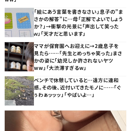
「絵にあう言葉を書きなさい」息子の”ま
さかの解答”に…母「正解でよいでしょう
か？」→衝撃の光景に「声出して笑った
ｗ」「天才だと思います」
ママが保育園へお迎えに→2歳息子を
見たら……「先生とめっちゃ笑った」まさ
かの姿に「幼児しか許されないヤツ
ww」「大渋滞すぎるw」
ベンチで休憩していると…遠方に違和
感。その後、近付いてきたモノに……「ぐ
ぅわぁッッッ」「やばいよ…」