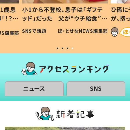
1歳息
小1から不登校、息子は「ギフテ
ひ孫に
「！？」
ッド」だった 父が“ウチ給食”を
が、抱
に「可愛
作り続ける理由とは #令和の親
「涙が
SNSで話題
ほ・とせなNEWS編集部
WS編集部
#令和の子
い」
ニュース
SNS