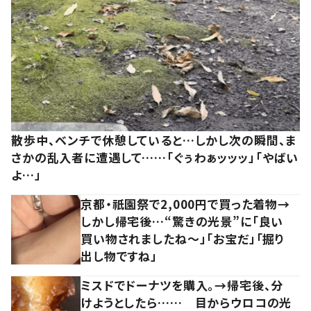
散歩中、ベンチで休憩していると…しかし次の瞬間、ま
さかの乱入者に遭遇して……「ぐぅわぁッッッ」「やばい
よ…」
京都・祇園祭で2,000円で買った着物→
しかし帰宅後…“驚きの光景”に「良い
買い物されましたね～」「お宝だ」「掘り
出し物ですね」
ミスドでドーナツを購入。→帰宅後、分
けようとしたら…… 目からウロコの光