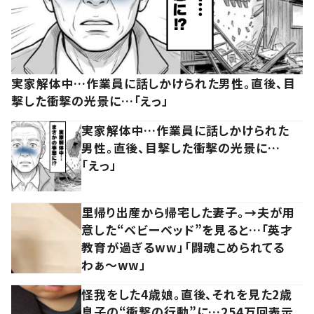
実家解体中…作業員に話しかけられた男性。直後、目
撃した衝撃の光景に…「えっ」
実家解体中…作業員に話しかけられた
男性。直後、目撃した衝撃の光景に…
「えっ」
里帰り出産から帰宅した妻子。→夫が用
意した“ベビーベッド”を見ると…「英才
教育が過ぎるww」「闘魂こめられてる
わぁ～ww」
怪我をした4歳娘。直後、それを見た2歳
息子の“衝撃の行動”に…254万回表示