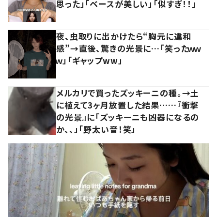
思った」「ベースが美しい」「似すぎ！！」
夜、虫取りに出かけたら“胸元に違和
感”→直後、驚きの光景に…「笑ったｗｗ
ｗ」「ギャップww」
メルカリで買ったズッキーニの種。→土
に植えて3ヶ月放置した結果……『衝撃
の光景』に「ズッキーニも凶器になるの
か、、」「野太い音！笑」