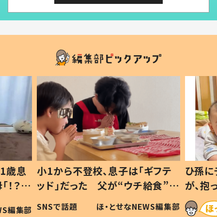
1歳息
小1から不登校、息子は「ギフテ
ひ孫に
「！？」
ッド」だった 父が“ウチ給食”を
が、抱
に「可愛
作り続ける理由とは #令和の親
「涙が
SNSで話題
ほ・とせなNEWS編集部
WS編集部
#令和の子
い」