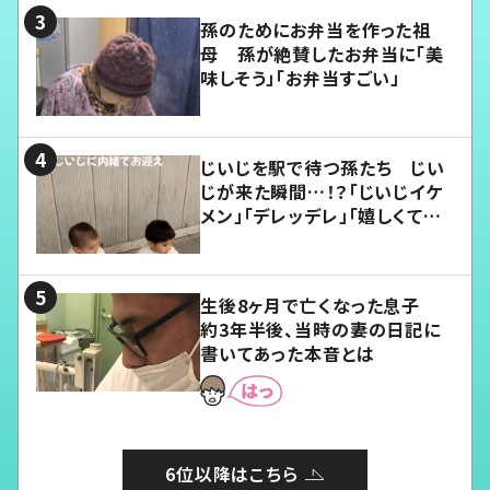
孫のためにお弁当を作った祖
母 孫が絶賛したお弁当に「美
味しそう」「お弁当すごい」
じいじを駅で待つ孫たち じい
じが来た瞬間…！？「じいじイケ
メン」「デレッデレ」「嬉しくて可
愛くてたまらない」「幸せになれ
る」
生後8ヶ月で亡くなった息子
約3年半後、当時の妻の日記に
書いてあった本音とは
6位以降はこちら