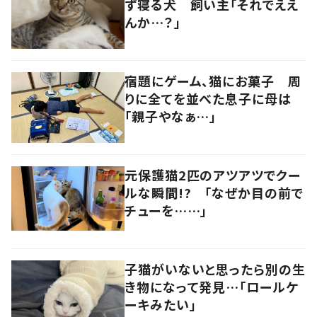
ず寝る犬 飼い主「それでええ
んか…？」
宿題にゲーム、猫にお菓子 周
りに全てを並べた息子に母は
「親子やなぁ…」
元保護猫2匹のアツアツでクー
ルな瞬間!? 「なぜか目の前で
チューを……」
子猫がいないと思ったら別の生
き物になって発見…「ロールケ
ーキみたい」