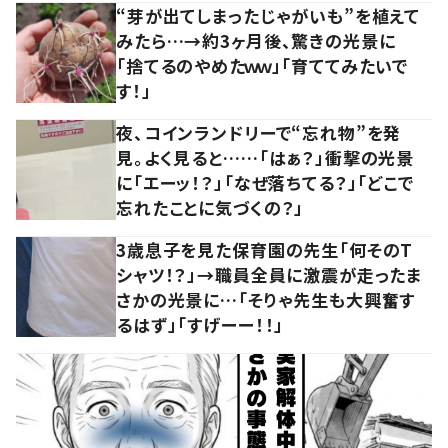
“芽が出てしまったじゃがいも”を植えて
みたら…→約3ヶ月後、驚きの光景に
「捨てるのやめたｗｗ」「育ててみたいで
す！」
夜、コインランドリーで“忘れ物”を発
見。よく見ると……「はぁ？」衝撃の光景
に「エーッ！？」「なぜ落ちてる？」「どこで
忘れたことに気づくの？」
3歳息子を見た保育園の先生「何そのT
シャツ！？」→職員全員に激震が走ったま
さかの光景に…「そりゃ先生も大興奮す
るはず」「すげーー！！」