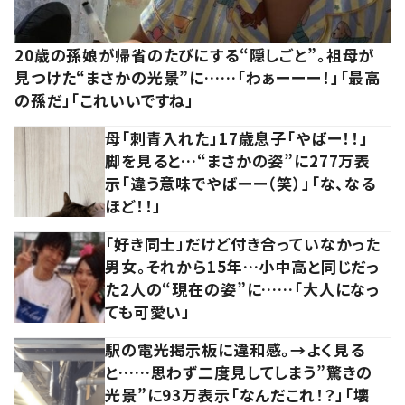
20歳の孫娘が帰省のたびにする“隠しごと”。祖母が
見つけた“まさかの光景”に……「わぁーーー！」「最高
の孫だ」「これいいですね」
母「刺青入れた」17歳息子「やばー！！」
脚を見ると…“まさかの姿”に277万表
示「違う意味でやばーー（笑）」「な、なる
ほど！！」
「好き同士」だけど付き合っていなかった
男女。それから15年…小中高と同じだっ
た2人の“現在の姿”に……「大人になっ
ても可愛い」
駅の電光掲示板に違和感。→よく見る
と……思わず二度見してしまう”驚きの
光景”に93万表示「なんだこれ！？」「壊