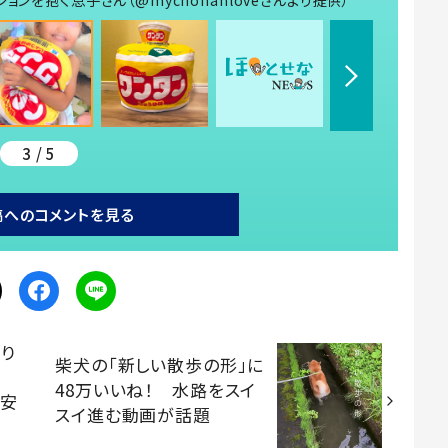
3 / 5
稿へのコメントを見る
り
柴犬の「新しい散歩の形」に
活
48万いいね！ 水路をスイ
。安
スイ進む動画が話題