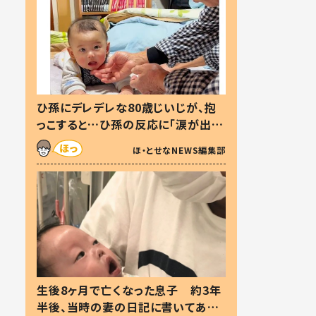
ひ孫にデレデレな80歳じいじが、抱
っこすると…ひ孫の反応に「涙が出ま
した」「可愛くて仕方ない」
ほ・とせなNEWS編集部
生後8ヶ月で亡くなった息子 約3年
半後、当時の妻の日記に書いてあっ