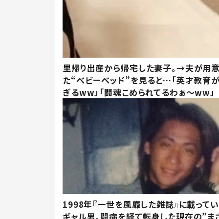
里帰り出産から帰宅した妻子。→夫が用
た“ベビーベッド”を見ると…「英才教育
ぎるww」「闘魂こめられてるわぁ～ww」
1998年『一世を風靡した雑誌』に載って
ギャル男。闘病を経て転身した現在の”ま