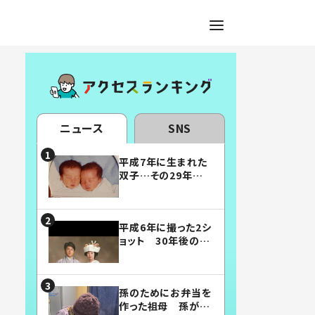
ニュース
SNS
平成7年に生まれた
双子…その29年後
の姿に「漫画みたい」
「素敵すぎる」
平成6年に撮った2シ
ョット 30年後の姿
に…「美男美女」「こ
んな夫婦になりた
い」
孫のためにお弁当を
作った祖母 孫が絶