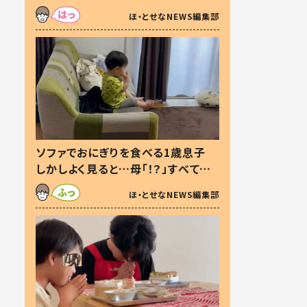
た本音とは
ほ・とせなNEWS編集部
ソファでおにぎりを食べる1歳息子
しかしよく見ると…母「！？」すべてを
察した母の投稿に「可愛いから許
ほ・とせなNEWS編集部
す！」「現行犯〜」