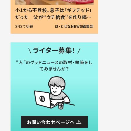
小1から不登校、息子は「ギフテッド」
だった 父が“ウチ給食”を作り続け
る理由とは #令和の親 #令和の子
SNSで話題
ほ・とせなNEWS編集部
ライター募集！
“人”のグッドニュースの取材・執筆をし
てみませんか？
お問い合わせページへ