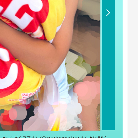
ンを抱く息子さん（@mychonanloveさんより提供）