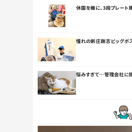
休園を機に、3段プレート
憧れの新庄剛志ビッグボス
悩みすぎて…管理会社に