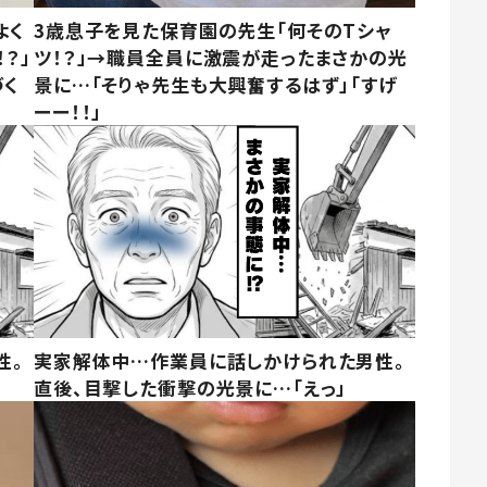
よく
3歳息子を見た保育園の先生「何そのTシャ
？」
ツ！？」→職員全員に激震が走ったまさかの光
づく
景に…「そりゃ先生も大興奮するはず」「すげ
ーー！！」
性。
実家解体中…作業員に話しかけられた男性。
直後、目撃した衝撃の光景に…「えっ」