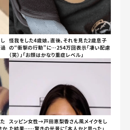
意し
怪我をした4歳娘。直後、それを見た2歳息子
が過
の“衝撃の行動”に…254万回表示「凄い配慮
（笑）」「お顔はかなり重症レベル」
いた
スッピン女性→戸田恵梨香さん風メイクをし
さか
た結果……驚きの光景に「本人かと思った」