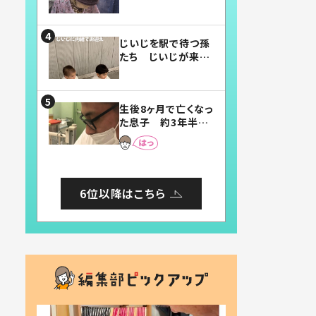
賛したお弁当に「美
味しそう」「お弁当す
ごい」
じいじを駅で待つ孫
たち じいじが来た
瞬間…！？「じいじイ
ケメン」「デレッデレ」
「嬉しくて可愛くてた
生後8ヶ月で亡くなっ
まらない」「幸せにな
た息子 約3年半
れる」
後、当時の妻の日記
に書いてあった本音
とは
6位以降はこちら