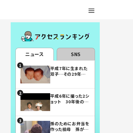
ニュース
SNS
平成7年に生まれた
双子…その29年後
の姿に「漫画みたい」
「素敵すぎる」
平成6年に撮った2シ
ョット 30年後の姿
に…「美男美女」「こ
んな夫婦になりた
い」
孫のためにお弁当を
作った祖母 孫が絶