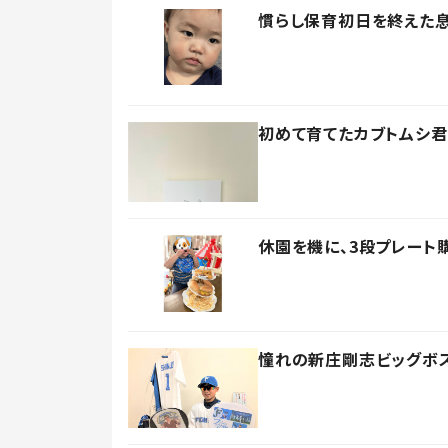
慣らし保育初日を終えた息
初めて育てたカブトムシ君
休園を機に、3段プレート
憧れの新庄剛志ビッグボス