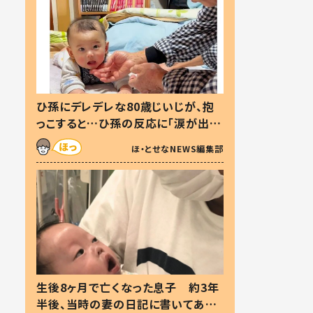
ひ孫にデレデレな80歳じいじが、抱
っこすると…ひ孫の反応に「涙が出ま
した」「可愛くて仕方ない」
ほ・とせなNEWS編集部
生後8ヶ月で亡くなった息子 約3年
半後、当時の妻の日記に書いてあっ