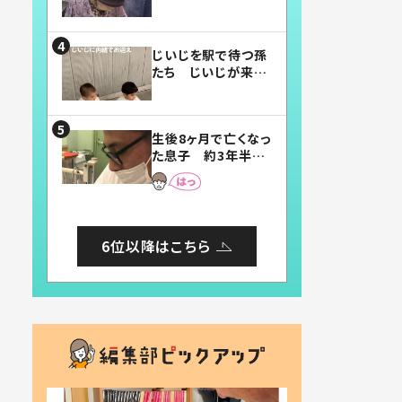
賛したお弁当に「美
味しそう」「お弁当す
ごい」
じいじを駅で待つ孫
たち じいじが来た
瞬間…！？「じいじイ
ケメン」「デレッデレ」
「嬉しくて可愛くてた
生後8ヶ月で亡くなっ
まらない」「幸せにな
た息子 約3年半
れる」
後、当時の妻の日記
に書いてあった本音
とは
6位以降はこちら