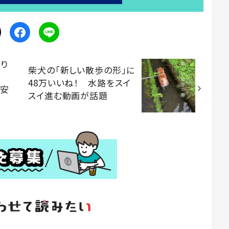
り
柴犬の「新しい散歩の形」に
活
48万いいね！ 水路をスイ
。安
スイ進む動画が話題