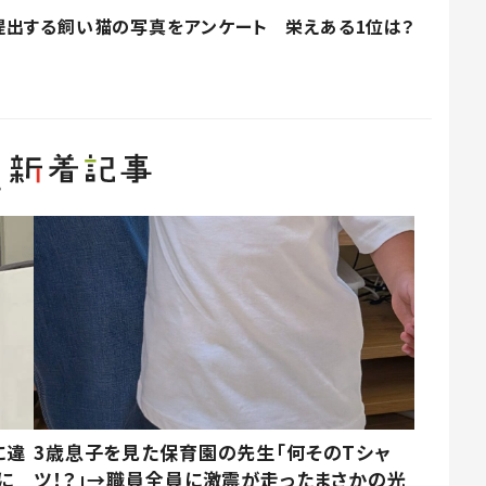
提出する飼い猫の写真をアンケート 栄えある1位は？
に違
3歳息子を見た保育園の先生「何そのTシャ
に
ツ！？」→職員全員に激震が走ったまさかの光