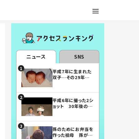
ニュース
SNS
平成7年に生まれた
双子…その29年後
の姿に「漫画みたい」
「素敵すぎる」
平成6年に撮った2シ
ョット 30年後の姿
に…「美男美女」「こ
んな夫婦になりた
い」
孫のためにお弁当を
作った祖母 孫が絶