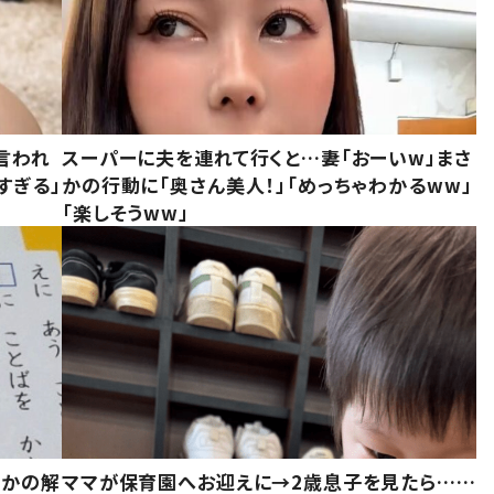
言われ
スーパーに夫を連れて行くと…妻「おーいw」まさ
すぎる」
かの行動に「奥さん美人！」「めっちゃわかるww」
「楽しそうww」
さかの解
ママが保育園へお迎えに→2歳息子を見たら……