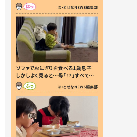
た本音とは
ほ・とせなNEWS編集部
ソファでおにぎりを食べる1歳息子
しかしよく見ると…母「！？」すべてを
察した母の投稿に「可愛いから許
ほ・とせなNEWS編集部
す！」「現行犯〜」