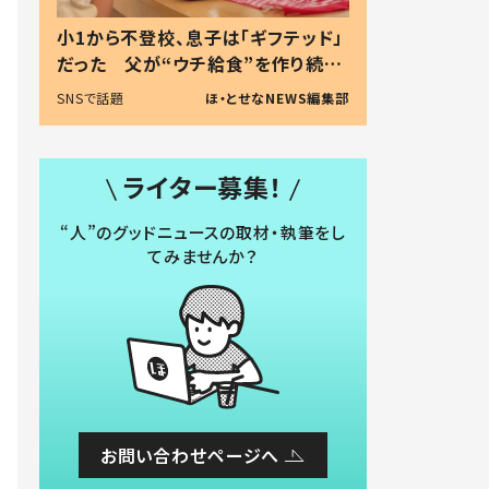
小1から不登校、息子は「ギフテッド」
だった 父が“ウチ給食”を作り続け
る理由とは #令和の親 #令和の子
SNSで話題
ほ・とせなNEWS編集部
ライター募集！
“人”のグッドニュースの取材・執筆をし
てみませんか？
お問い合わせページへ