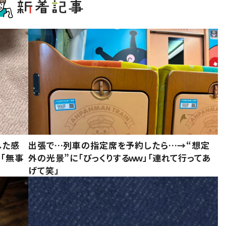
した感
出張で…列車の指定席を予約したら…→“想定
に「無事
外の光景”に「びっくりするｗｗ」「連れて行ってあ
げて笑」