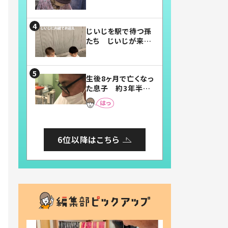
賛したお弁当に「美
味しそう」「お弁当す
ごい」
じいじを駅で待つ孫
たち じいじが来た
瞬間…！？「じいじイ
ケメン」「デレッデレ」
「嬉しくて可愛くてた
生後8ヶ月で亡くなっ
まらない」「幸せにな
た息子 約3年半
れる」
後、当時の妻の日記
に書いてあった本音
とは
6位以降はこちら