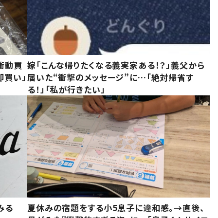
衝動買
嫁「こんな帰りたくなる義実家ある！？」義父から
即買い」
届いた“衝撃のメッセージ”に…「絶対帰省す
る！」「私が行きたい」
みる
夏休みの宿題をする小5息子に違和感。→直後、