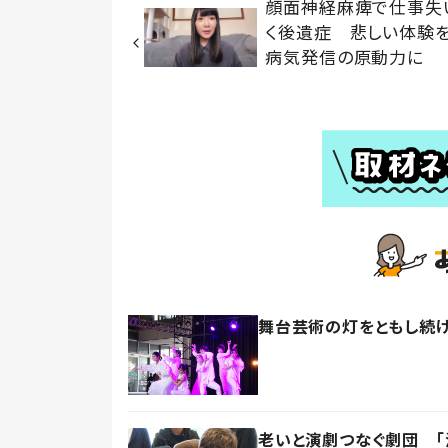
顔面神経麻痺で仕事失
く後遺症 悲しい体験
病気発信の原動力に
舞台芸術の灯をともし続け
老いと演劇つなぐ劇団 