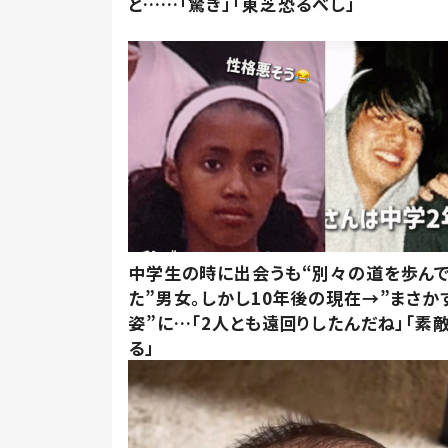
と……「驚き」「東芝恐るべし」
中学生の時に出会うも“別々の道を歩ん
た”男女。しかし10年後の現在→”まさか
姿”に…「2人とも遠回りしたんだね」「素
る」