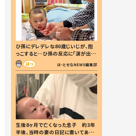
ひ孫にデレデレな80歳じいじが、抱
っこすると…ひ孫の反応に「涙が出ま
した」「可愛くて仕方ない」
ほ・とせなNEWS編集部
生後8ヶ月で亡くなった息子 約3年
半後、当時の妻の日記に書いてあっ