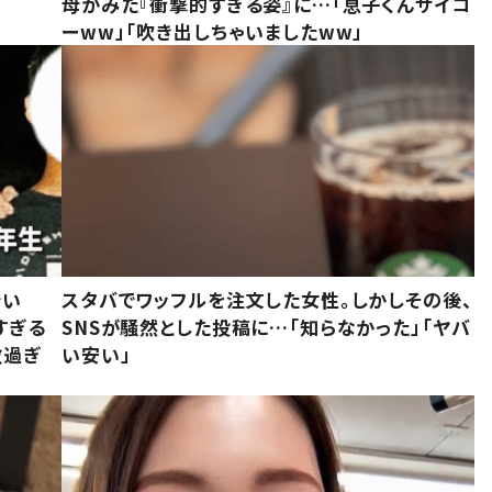
母がみた『衝撃的すぎる姿』に…「息子くんサイコ
ーww」「吹き出しちゃいましたww」
でい
スタバでワッフルを注文した女性。しかしその後、
すぎる
SNSが騒然とした投稿に…「知らなかった」「ヤバ
敵過ぎ
い安い」