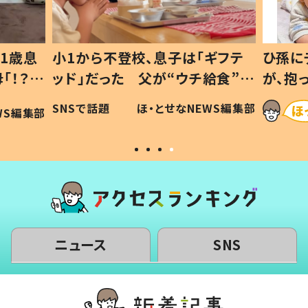
1歳息
小1から不登校、息子は「ギフテ
ひ孫に
「！？」
ッド」だった 父が“ウチ給食”を
が、抱
に「可愛
作り続ける理由とは #令和の親
「涙が
SNSで話題
ほ・とせなNEWS編集部
WS編集部
#令和の子
い」
ニュース
SNS