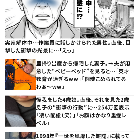
実家解体中…作業員に話しかけられた男性。直後、目
撃した衝撃の光景に…「えっ」
里帰り出産から帰宅した妻子。→夫が用
意した“ベビーベッド”を見ると…「英才
教育が過ぎるww」「闘魂こめられてる
わぁ～ww」
怪我をした4歳娘。直後、それを見た2歳
息子の“衝撃の行動”に…254万回表示
「凄い配慮（笑）」「お顔はかなり重症レ
ベル」
1998年『一世を風靡した雑誌』に載って