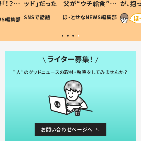
「！？」
ッド」だった 父が“ウチ給食”を
が、抱
に「可愛
作り続ける理由とは #令和の親
「涙が
SNSで話題
ほ・とせなNEWS編集部
WS編集部
#令和の子
い」
ライター募集！
“人”のグッドニュースの取材・執筆をしてみませんか？
お問い合わせページへ