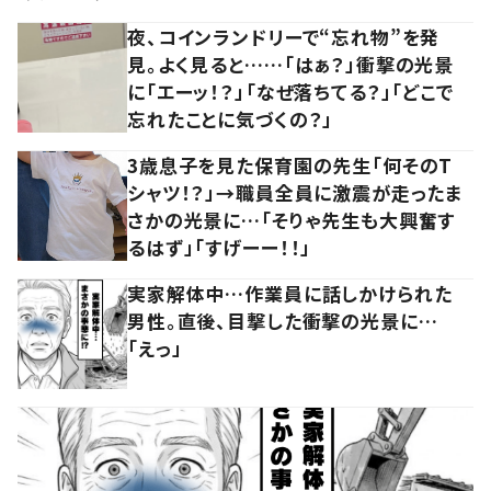
夜、コインランドリーで“忘れ物”を発
見。よく見ると……「はぁ？」衝撃の光景
に「エーッ！？」「なぜ落ちてる？」「どこで
忘れたことに気づくの？」
3歳息子を見た保育園の先生「何そのT
シャツ！？」→職員全員に激震が走ったま
さかの光景に…「そりゃ先生も大興奮す
るはず」「すげーー！！」
実家解体中…作業員に話しかけられた
男性。直後、目撃した衝撃の光景に…
「えっ」