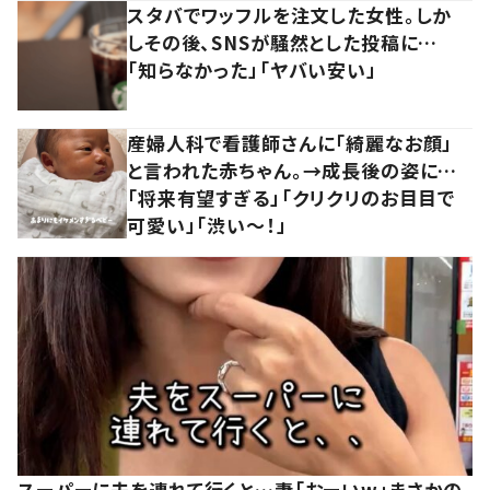
スタバでワッフルを注文した女性。しか
しその後、SNSが騒然とした投稿に…
「知らなかった」「ヤバい安い」
産婦人科で看護師さんに「綺麗なお顔」
と言われた赤ちゃん。→成長後の姿に…
「将来有望すぎる」「クリクリのお目目で
可愛い」「渋い～！」
スーパーに夫を連れて行くと…妻「おーいw」まさかの