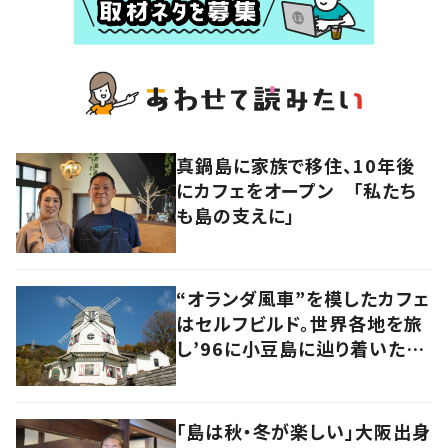
真鍋島に家族で移住、10年後
にカフェをオープン 「私たち
も島の支えに」
“オランダ風車”を模したカフェ
はセルフビルド。世界各地を旅
し’96に小豆島に辿り着いた家
族の軌跡とこれから。
「島は秋・冬が楽しい」大阪出身