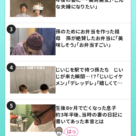
な夫婦になりたい」
孫のためにお弁当を作った祖
母 孫が絶賛したお弁当に「美
味しそう」「お弁当すごい」
じいじを駅で待つ孫たち じい
じが来た瞬間…！？「じいじイケ
メン」「デレッデレ」「嬉しくて可
愛くてたまらない」「幸せになれ
る」
生後8ヶ月で亡くなった息子
約3年半後、当時の妻の日記に
書いてあった本音とは