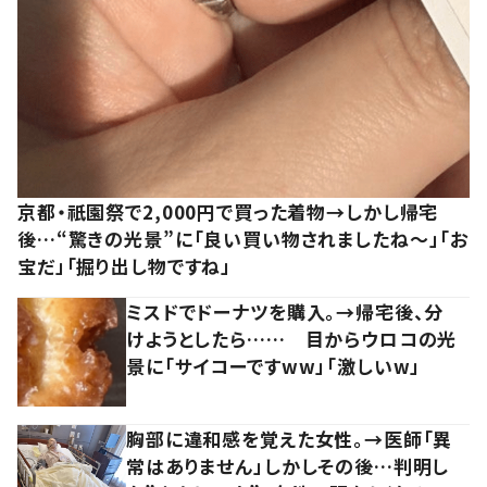
京都・祇園祭で2,000円で買った着物→しかし帰宅
後…“驚きの光景”に「良い買い物されましたね～」「お
宝だ」「掘り出し物ですね」
ミスドでドーナツを購入。→帰宅後、分
けようとしたら…… 目からウロコの光
景に「サイコーですww」「激しいw」
胸部に違和感を覚えた女性。→医師「異
常はありません」しかしその後…判明し