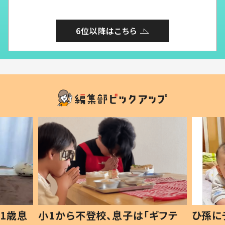
6位以降はこちら
1歳息
小1から不登校、息子は「ギフテ
ひ孫に