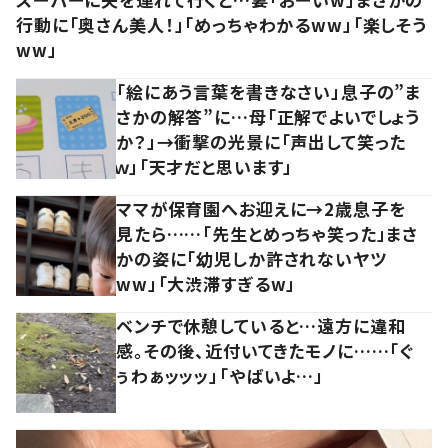
行動に「奥さん美人！」「めっちゃわかるww」「楽しそう
ww」
「絵にあう言葉を書きなさい」息子の”ま
さかの解答”に…母「正解でよいでしょう
か？」→衝撃の光景に「声出して笑った
ｗ」「天才だと思います」
ママが保育園へお迎えに→2歳息子を
見たら……「先生とめっちゃ笑った」まさ
かの姿に「幼児しか許されないヤツ
ww」「大渋滞すぎるw」
ベンチで休憩していると…遠方に違和
感。その後、近付いてきたモノに……「ぐ
ぅわぁッッッ」「やばいよ…」