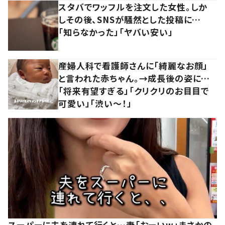
スタバでワッフルを注文した女性。しか
しその後、SNSが騒然とした投稿に…
「知らなかった」「ヤバい安い」
産婦人科で看護師さんに「綺麗なお顔」
と言われた赤ちゃん。→成長後の姿に…
「将来有望すぎる」「クリクリのお目目で
可愛い」「渋い～！」
スーパーに夫を連れて行くと…妻「おーいw」まさかの