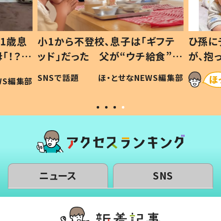
1歳息
小1から不登校、息子は「ギフテ
ひ孫に
「！？」
ッド」だった 父が“ウチ給食”を
が、抱
に「可愛
作り続ける理由とは #令和の親
「涙が
SNSで話題
ほ・とせなNEWS編集部
WS編集部
#令和の子
い」
ニュース
SNS