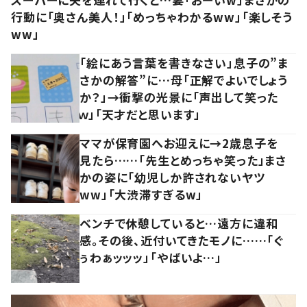
行動に「奥さん美人！」「めっちゃわかるww」「楽しそう
ww」
「絵にあう言葉を書きなさい」息子の”ま
さかの解答”に…母「正解でよいでしょう
か？」→衝撃の光景に「声出して笑った
ｗ」「天才だと思います」
ママが保育園へお迎えに→2歳息子を
見たら……「先生とめっちゃ笑った」まさ
かの姿に「幼児しか許されないヤツ
ww」「大渋滞すぎるw」
ベンチで休憩していると…遠方に違和
感。その後、近付いてきたモノに……「ぐ
ぅわぁッッッ」「やばいよ…」