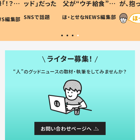
「！？」
ッド」だった 父が“ウチ給食”を
が、抱
に「可愛
作り続ける理由とは #令和の親
「涙が
SNSで話題
ほ・とせなNEWS編集部
WS編集部
#令和の子
い」
ライター募集！
“人”のグッドニュースの取材・執筆をしてみませんか？
お問い合わせページへ