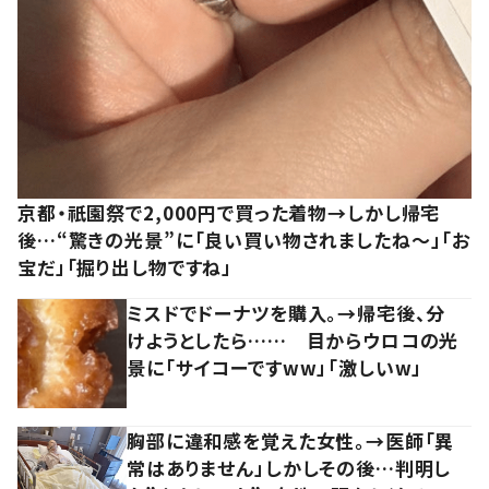
京都・祇園祭で2,000円で買った着物→しかし帰宅
後…“驚きの光景”に「良い買い物されましたね～」「お
宝だ」「掘り出し物ですね」
ミスドでドーナツを購入。→帰宅後、分
けようとしたら…… 目からウロコの光
景に「サイコーですww」「激しいw」
胸部に違和感を覚えた女性。→医師「異
常はありません」しかしその後…判明し