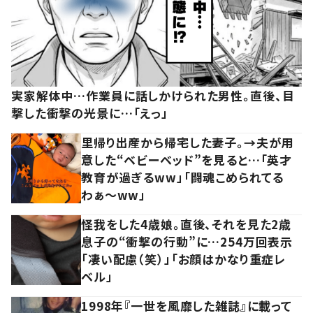
実家解体中…作業員に話しかけられた男性。直後、目
撃した衝撃の光景に…「えっ」
里帰り出産から帰宅した妻子。→夫が用
意した“ベビーベッド”を見ると…「英才
教育が過ぎるww」「闘魂こめられてる
わぁ～ww」
怪我をした4歳娘。直後、それを見た2歳
息子の“衝撃の行動”に…254万回表示
「凄い配慮（笑）」「お顔はかなり重症レ
ベル」
1998年『一世を風靡した雑誌』に載って