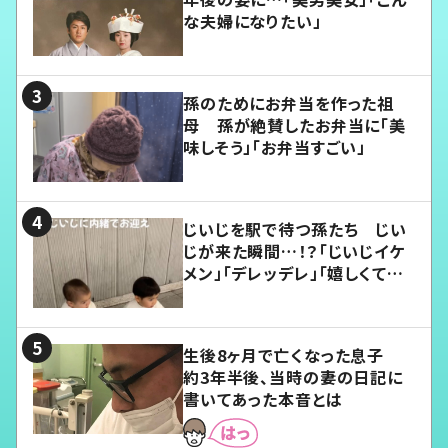
な夫婦になりたい」
孫のためにお弁当を作った祖
母 孫が絶賛したお弁当に「美
味しそう」「お弁当すごい」
じいじを駅で待つ孫たち じい
じが来た瞬間…！？「じいじイケ
メン」「デレッデレ」「嬉しくて可
愛くてたまらない」「幸せになれ
る」
生後8ヶ月で亡くなった息子
約3年半後、当時の妻の日記に
書いてあった本音とは