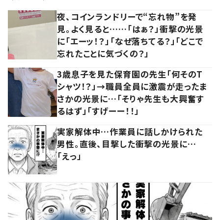
夜、コインランドリーで“忘れ物”を発
見。よく見ると……「はぁ？」衝撃の光景
に「エーッ！？」「なぜ落ちてる？」「どこで
忘れたことに気づくの？」
3歳息子を見た保育園の先生「何そのT
シャツ！？」→職員全員に激震が走ったま
さかの光景に…「そりゃ先生も大興奮す
るはず」「すげーー！！」
実家解体中…作業員に話しかけられた
男性。直後、目撃した衝撃の光景に…
「えっ」