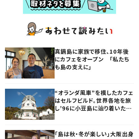
真鍋島に家族で移住、10年後
にカフェをオープン 「私たち
も島の支えに」
“オランダ風車”を模したカフェ
はセルフビルド。世界各地を旅
し’96に小豆島に辿り着いた家
族の軌跡とこれから。
「島は秋・冬が楽しい」大阪出身