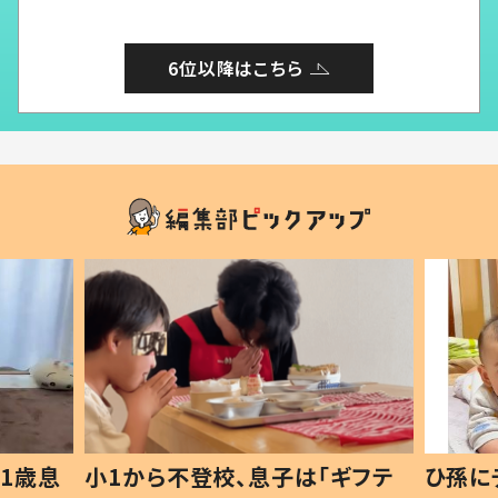
6位以降はこちら
1歳息
小1から不登校、息子は「ギフテ
ひ孫に