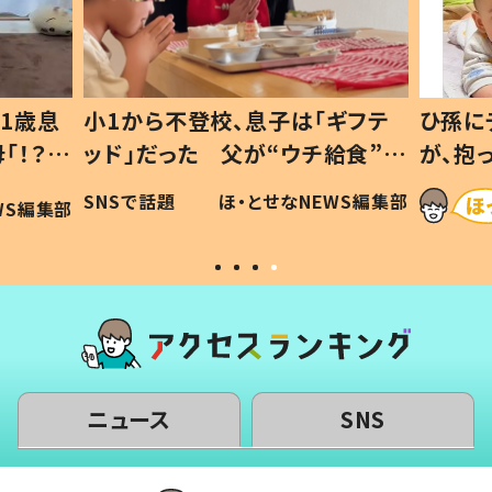
1歳息
小1から不登校、息子は「ギフテ
ひ孫に
「！？」
ッド」だった 父が“ウチ給食”を
が、抱
に「可愛
作り続ける理由とは #令和の親
「涙が
SNSで話題
ほ・とせなNEWS編集部
WS編集部
#令和の子
い」
ニュース
SNS