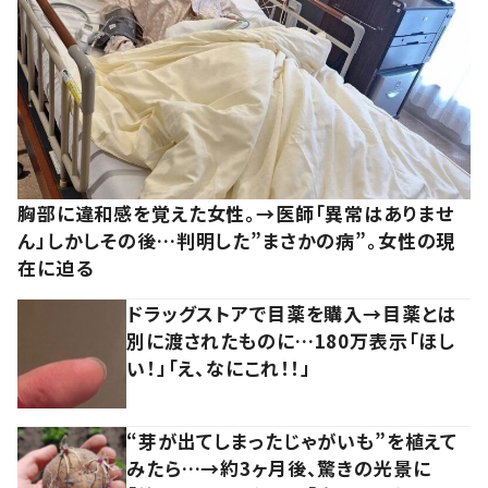
胸部に違和感を覚えた女性。→医師「異常はありませ
ん」しかしその後…判明した”まさかの病”。女性の現
在に迫る
ドラッグストアで目薬を購入→目薬とは
別に渡されたものに…180万表示「ほし
い！」「え、なにこれ！！」
“芽が出てしまったじゃがいも”を植えて
みたら…→約3ヶ月後、驚きの光景に