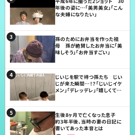
平成6年に撮った2ショット 30
年後の姿に…「美男美女」「こん
な夫婦になりたい」
孫のためにお弁当を作った祖
母 孫が絶賛したお弁当に「美
味しそう」「お弁当すごい」
じいじを駅で待つ孫たち じい
じが来た瞬間…！？「じいじイケ
メン」「デレッデレ」「嬉しくて可
愛くてたまらない」「幸せになれ
る」
生後8ヶ月で亡くなった息子
約3年半後、当時の妻の日記に
書いてあった本音とは