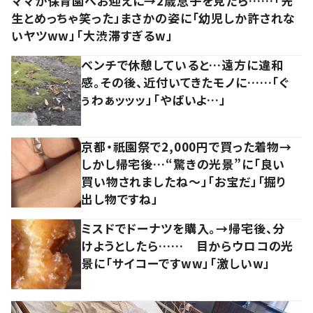
ママが保育園へお迎えに→2歳息子を見たら……「先
生とめっちゃ笑った」まさかの姿に「幼児しか許されな
いヤツww」「大渋滞すぎるw」
ベンチで休憩していると…遠方に違和
感。その後、近付いてきたモノに……「ぐ
ぅわぁッッッ」「やばいよ…」
京都・祇園祭で2,000円で買った着物→
しかし帰宅後…“驚きの光景”に「良い
買い物されましたね～」「お宝だ」「掘り
出し物ですね」
ミスドでドーナツを購入。→帰宅後、分
けようとしたら…… 目からウロコの光
景に「サイコーですww」「激しいw」