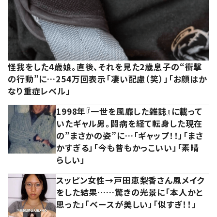
怪我をした4歳娘。直後、それを見た2歳息子の“衝撃
の行動”に…254万回表示「凄い配慮（笑）」「お顔はか
なり重症レベル」
1998年『一世を風靡した雑誌』に載って
いたギャル男。闘病を経て転身した現在
の”まさかの姿”に…「ギャップ！！」「まさ
かすぎる」「今も昔もかっこいい」「素晴
らしい」
スッピン女性→戸田恵梨香さん風メイク
をした結果……驚きの光景に「本人かと
思った」「ベースが美しい」「似すぎ！！」