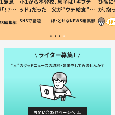
1歳息
小1から不登校、息子は「ギフテ
ひ孫に
「！？」
ッド」だった 父が“ウチ給食”を
が、抱
に「可愛
作り続ける理由とは #令和の親
「涙が
SNSで話題
ほ・とせなNEWS編集部
WS編集部
#令和の子
い」
ライター募集！
“人”のグッドニュースの取材・執筆をしてみませんか？
お問い合わせページへ