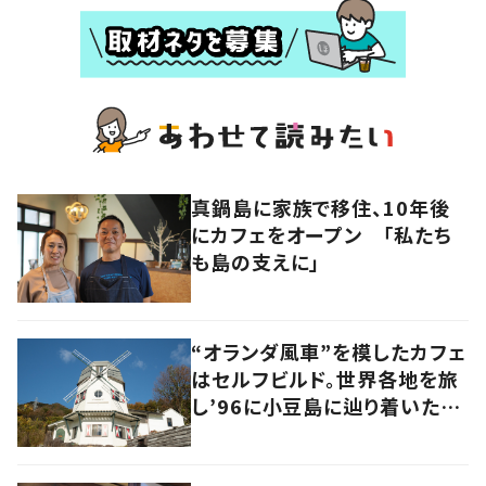
真鍋島に家族で移住、10年後
にカフェをオープン 「私たち
も島の支えに」
“オランダ風車”を模したカフェ
はセルフビルド。世界各地を旅
し’96に小豆島に辿り着いた家
族の軌跡とこれから。