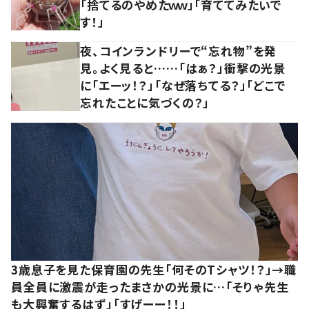
「捨てるのやめたｗｗ」「育ててみたいで
す！」
夜、コインランドリーで“忘れ物”を発
見。よく見ると……「はぁ？」衝撃の光景
に「エーッ！？」「なぜ落ちてる？」「どこで
忘れたことに気づくの？」
3歳息子を見た保育園の先生「何そのTシャツ！？」→職
員全員に激震が走ったまさかの光景に…「そりゃ先生
も大興奮するはず」「すげーー！！」