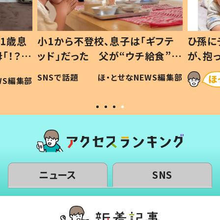
1歳息
小1から不登校、息子は「ギフテ
ひ孫に
「！？」
ッド」だった 父が“ウチ給食”を
が、抱
に「可愛
作り続ける理由とは #令和の親
「涙が
SNSで話題
ほ・とせなNEWS編集部
WS編集部
#令和の子
い」
ニュース
SNS