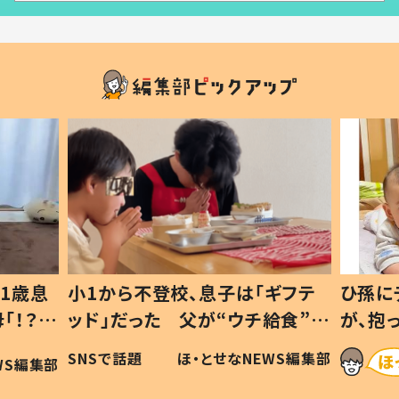
1歳息
小1から不登校、息子は「ギフテ
ひ孫に
「！？」
ッド」だった 父が“ウチ給食”を
が、抱
に「可愛
作り続ける理由とは #令和の親
「涙が
SNSで話題
ほ・とせなNEWS編集部
WS編集部
#令和の子
い」