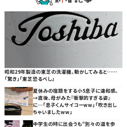
昭和29年製造の東芝の洗濯機。動かしてみると……
「驚き」「東芝恐るべし」
夏休みの宿題をする小5息子に違和感。
→直後、母がみた『衝撃的すぎる姿』
に…「息子くんサイコーww」「吹き出し
ちゃいましたww」
中学生の時に出会うも“別々の道を歩