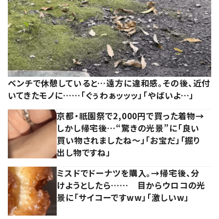
ベンチで休憩していると…遠方に違和感。その後、近付
いてきたモノに……「ぐぅわぁッッッ」「やばいよ…」
京都・祇園祭で2,000円で買った着物→
しかし帰宅後…“驚きの光景”に「良い
買い物されましたね～」「お宝だ」「掘り
出し物ですね」
ミスドでドーナツを購入。→帰宅後、分
けようとしたら…… 目からウロコの光
景に「サイコーですww」「激しいw」