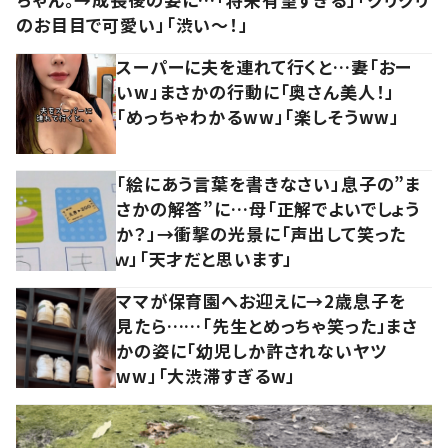
のお目目で可愛い」「渋い～！」
スーパーに夫を連れて行くと…妻「おー
いw」まさかの行動に「奥さん美人！」
「めっちゃわかるww」「楽しそうww」
「絵にあう言葉を書きなさい」息子の”ま
さかの解答”に…母「正解でよいでしょう
か？」→衝撃の光景に「声出して笑った
ｗ」「天才だと思います」
ママが保育園へお迎えに→2歳息子を
見たら……「先生とめっちゃ笑った」まさ
かの姿に「幼児しか許されないヤツ
ww」「大渋滞すぎるw」