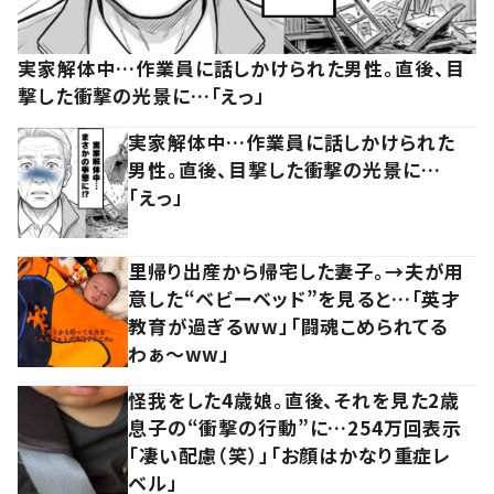
実家解体中…作業員に話しかけられた男性。直後、目
撃した衝撃の光景に…「えっ」
実家解体中…作業員に話しかけられた
男性。直後、目撃した衝撃の光景に…
「えっ」
里帰り出産から帰宅した妻子。→夫が用
意した“ベビーベッド”を見ると…「英才
教育が過ぎるww」「闘魂こめられてる
わぁ～ww」
怪我をした4歳娘。直後、それを見た2歳
息子の“衝撃の行動”に…254万回表示
「凄い配慮（笑）」「お顔はかなり重症レ
ベル」