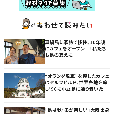
真鍋島に家族で移住、10年後
にカフェをオープン 「私たち
も島の支えに」
“オランダ風車”を模したカフェ
はセルフビルド。世界各地を旅
し’96に小豆島に辿り着いた家
族の軌跡とこれから。
「島は秋・冬が楽しい」大阪出身