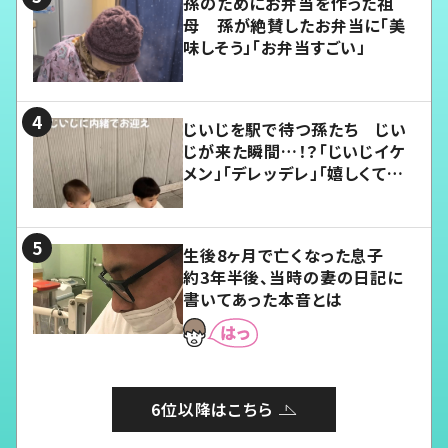
孫のためにお弁当を作った祖
母 孫が絶賛したお弁当に「美
味しそう」「お弁当すごい」
じいじを駅で待つ孫たち じい
じが来た瞬間…！？「じいじイケ
メン」「デレッデレ」「嬉しくて可
愛くてたまらない」「幸せになれ
る」
生後8ヶ月で亡くなった息子
約3年半後、当時の妻の日記に
書いてあった本音とは
6位以降はこちら