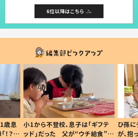
6位以降はこちら
1歳息
小1から不登校、息子は「ギフテ
ひ孫に
「！？」
ッド」だった 父が“ウチ給食”を
が、抱