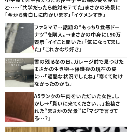
と……「共学だったら絶対モテてた」まさかの光景に
「今から告白しに向かいます」「イケメンすぎ」
ファミマで…話題の“もっちり食感ドー
ナツ”を購入。→まさかの中身に190万
表示「イイこと聞いた」「気になってまし
た」「これかなり好き」
雪の残る冬の日、ガレージ前で見つけた
まさかの生き物→保護後の現在の姿
に…「過酷な状況でしたね」「寒くて動け
なかったのかも」
A5ランクの牛肉をいただいた女性。し
かし→「貰いに来てください、、」投稿さ
れた“まさかの光景”に「マジで言うて
る…？」