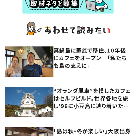
真鍋島に家族で移住、10年後
にカフェをオープン 「私たち
も島の支えに」
“オランダ風車”を模したカフェ
はセルフビルド。世界各地を旅
し’96に小豆島に辿り着いた家
族の軌跡とこれから。
「島は秋・冬が楽しい」大阪出身