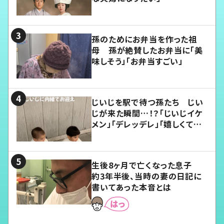
孫のためにお弁当を作った祖
母 孫が絶賛したお弁当に「美
味しそう」「お弁当すごい」
じいじを駅で待つ孫たち じい
じが来た瞬間…！？「じいじイケ
メン」「デレッデレ」「嬉しくて可
愛くてたまらない」「幸せになれ
る」
生後8ヶ月で亡くなった息子
約3年半後、当時の妻の日記に
書いてあった本音とは