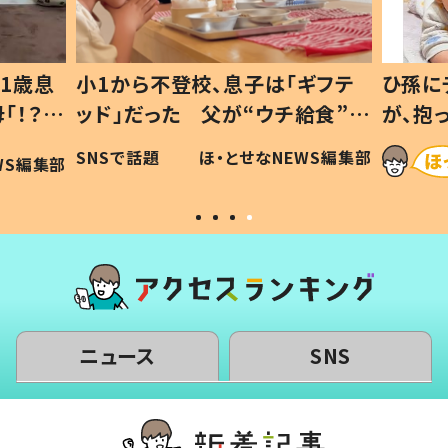
1歳息
小1から不登校、息子は「ギフテ
ひ孫に
「！？」
ッド」だった 父が“ウチ給食”を
が、抱
に「可愛
作り続ける理由とは #令和の親
「涙が
SNSで話題
ほ・とせなNEWS編集部
WS編集部
#令和の子
い」
ニュース
SNS