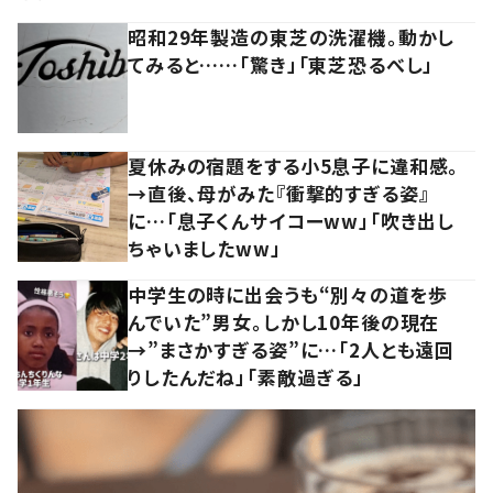
昭和29年製造の東芝の洗濯機。動かし
てみると……「驚き」「東芝恐るべし」
夏休みの宿題をする小5息子に違和感。
→直後、母がみた『衝撃的すぎる姿』
に…「息子くんサイコーww」「吹き出し
ちゃいましたww」
中学生の時に出会うも“別々の道を歩
んでいた”男女。しかし10年後の現在
→”まさかすぎる姿”に…「2人とも遠回
りしたんだね」「素敵過ぎる」