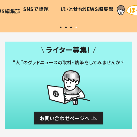
に「可愛
作り続ける理由とは #令和の親
「涙が
SNSで話題
ほ・とせなNEWS編集部
WS編集部
#令和の子
い」
ライター募集！
“人”のグッドニュースの取材・執筆をしてみませんか？
お問い合わせページへ