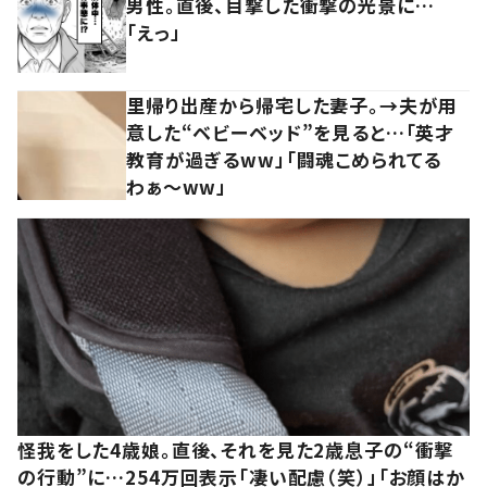
男性。直後、目撃した衝撃の光景に…
「えっ」
里帰り出産から帰宅した妻子。→夫が用
意した“ベビーベッド”を見ると…「英才
教育が過ぎるww」「闘魂こめられてる
わぁ～ww」
怪我をした4歳娘。直後、それを見た2歳息子の“衝撃
の行動”に…254万回表示「凄い配慮（笑）」「お顔はか