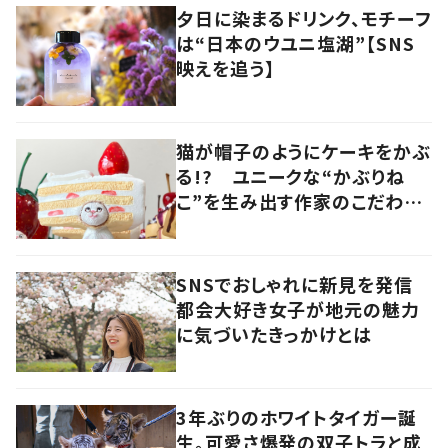
夕日に染まるドリンク、モチーフ
は“日本のウユニ塩湖”【SNS
映えを追う】
猫が帽子のようにケーキをかぶ
る!? ユニークな“かぶりね
こ”を生み出す作家のこだわり
は「絶対にオールハンドメイド」
SNSでおしゃれに新見を発信
都会大好き女子が地元の魅力
に気づいたきっかけとは
3年ぶりのホワイトタイガー誕
生。可愛さ爆発の双子トラと成