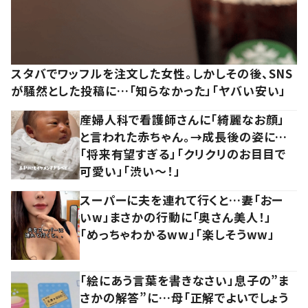
スタバでワッフルを注文した女性。しかしその後、SNS
が騒然とした投稿に…「知らなかった」「ヤバい安い」
産婦人科で看護師さんに「綺麗なお顔」
と言われた赤ちゃん。→成長後の姿に…
「将来有望すぎる」「クリクリのお目目で
可愛い」「渋い～！」
スーパーに夫を連れて行くと…妻「おー
いw」まさかの行動に「奥さん美人！」
「めっちゃわかるww」「楽しそうww」
「絵にあう言葉を書きなさい」息子の”ま
さかの解答”に…母「正解でよいでしょう