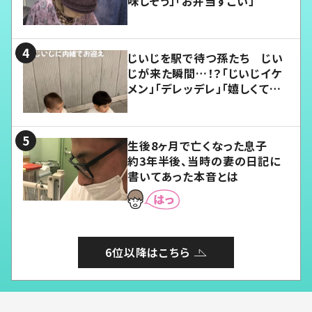
味しそう」「お弁当すごい」
じいじを駅で待つ孫たち じい
じが来た瞬間…！？「じいじイケ
メン」「デレッデレ」「嬉しくて可
愛くてたまらない」「幸せになれ
る」
生後8ヶ月で亡くなった息子
約3年半後、当時の妻の日記に
書いてあった本音とは
6位以降はこちら