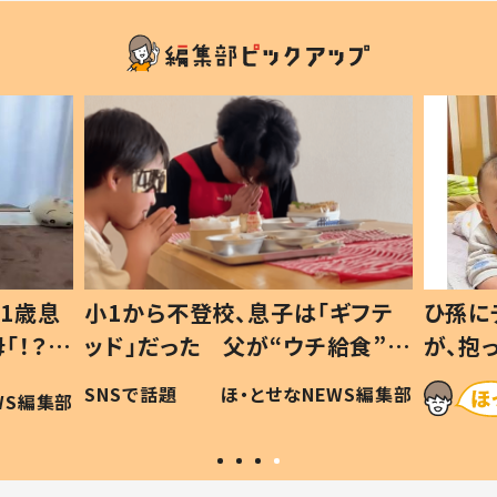
1歳息
小1から不登校、息子は「ギフテ
ひ孫に
「！？」
ッド」だった 父が“ウチ給食”を
が、抱
に「可愛
作り続ける理由とは #令和の親
「涙が
SNSで話題
ほ・とせなNEWS編集部
WS編集部
#令和の子
い」