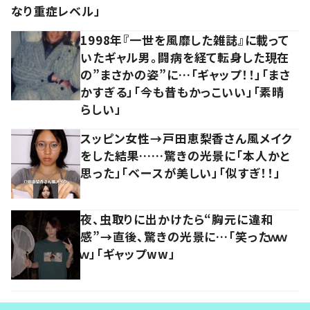
なり重症レベル」
1998年『一世を風靡した雑誌』に載って
いたギャル男。闘病を経て転身した現在
の”まさかの姿”に…「ギャップ！！」「まさ
かすぎる」「今も昔もかっこいい」「素晴
らしい」
スッピン女性→戸田恵梨香さん風メイク
をした結果……驚きの光景に「本人かと
思った」「ベースが美しい」「似すぎ！！」
夜、虫取りに出かけたら“胸元に違和
感”→直後、驚きの光景に…「笑ったｗｗ
ｗ」「ギャップww」