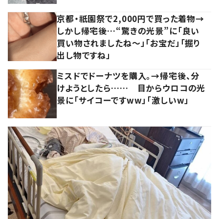
京都・祇園祭で2,000円で買った着物→
しかし帰宅後…“驚きの光景”に「良い
買い物されましたね～」「お宝だ」「掘り
出し物ですね」
ミスドでドーナツを購入。→帰宅後、分
けようとしたら…… 目からウロコの光
景に「サイコーですww」「激しいw」