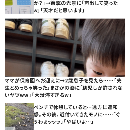
か？」→衝撃の光景に「声出して笑った
ｗ」「天才だと思います」
ママが保育園へお迎えに→2歳息子を見たら……「先
生とめっちゃ笑った」まさかの姿に「幼児しか許されな
いヤツww」「大渋滞すぎるw」
ベンチで休憩していると…遠方に違和
感。その後、近付いてきたモノに……「ぐ
ぅわぁッッッ」「やばいよ…」