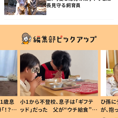
長見守る飼育員
1歳息
小1から不登校、息子は「ギフテ
ひ孫に
「！？」
ッド」だった 父が“ウチ給食”を
が、抱
に「可愛
作り続ける理由とは #令和の親
「涙が