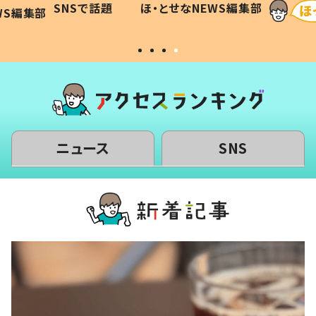
SNSで話題
ほ・とせなNEWS編集部
WS編集部
#令和の子
い」
ニュース
SNS