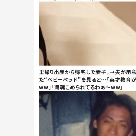
里帰り出産から帰宅した妻子。→夫が用
た“ベビーベッド”を見ると…「英才教育
ww」「闘魂こめられてるわぁ～ww」