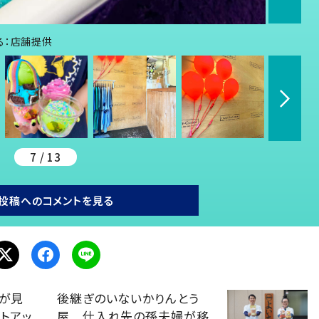
る：店舗提供
7 / 13
投稿へのコメントを見る
ウが見
後継ぎのいないかりんとう
トアッ
屋 仕入れ先の孫夫婦が移