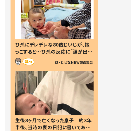
ひ孫にデレデレな80歳じいじが、抱
っこすると…ひ孫の反応に「涙が出ま
した」「可愛くて仕方ない」
ほ・とせなNEWS編集部
生後8ヶ月で亡くなった息子 約3年
半後、当時の妻の日記に書いてあっ