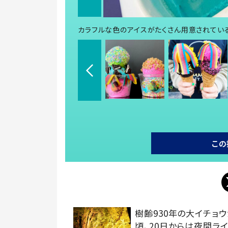
カラフルな色のアイスがたくさん用意されてい
この
樹齢930年の大イチョ
頃、20日からは夜間ライ