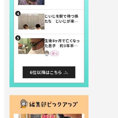
賛したお弁当に「美
味しそう」「お弁当す
ごい」
じいじを駅で待つ孫
たち じいじが来た
瞬間…！？「じいじイ
ケメン」「デレッデレ」
「嬉しくて可愛くてた
生後8ヶ月で亡くなっ
まらない」「幸せにな
た息子 約3年半
れる」
後、当時の妻の日記
に書いてあった本音
とは
6位以降はこちら