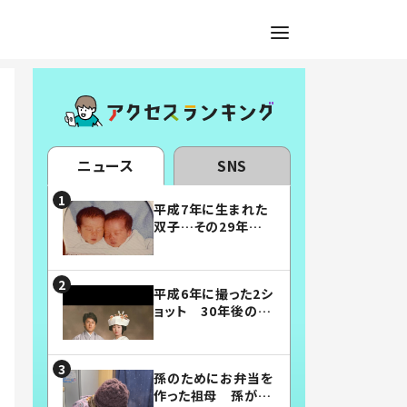
ニュース
SNS
平成7年に生まれた
双子…その29年後
の姿に「漫画みたい」
「素敵すぎる」
平成6年に撮った2シ
ョット 30年後の姿
に…「美男美女」「こ
んな夫婦になりた
い」
孫のためにお弁当を
作った祖母 孫が絶