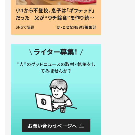
小1から不登校、息子は「ギフテッド」
だった 父が“ウチ給食”を作り続け
る理由とは #令和の親 #令和の子
SNSで話題
ほ・とせなNEWS編集部
ライター募集！
“人”のグッドニュースの取材・執筆をし
てみませんか？
お問い合わせページへ