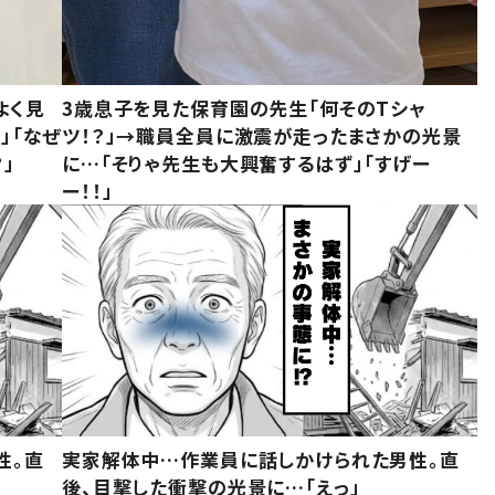
よく見
3歳息子を見た保育園の先生「何そのTシャ
」「なぜ
ツ！？」→職員全員に激震が走ったまさかの光景
」
に…「そりゃ先生も大興奮するはず」「すげー
ー！！」
性。直
実家解体中…作業員に話しかけられた男性。直
後、目撃した衝撃の光景に…「えっ」