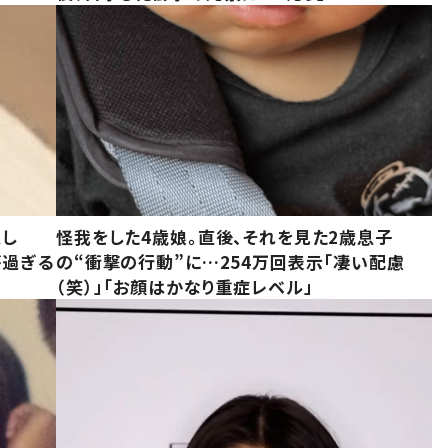
意し
怪我をした4歳娘。直後、それを見た2歳息子
が過ぎる
の“衝撃の行動”に…254万回表示「凄い配慮
（笑）」「お顔はかなり重症レベル」