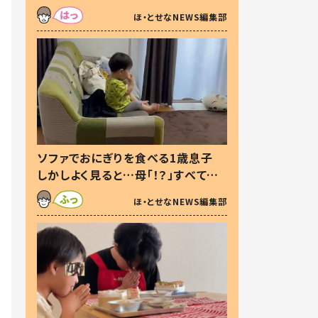
た本音とは
ほ・とせなNEWS編集部
ソファでおにぎりを食べる1歳息子
しかしよく見ると…母「！？」すべてを
察した母の投稿に「可愛いから許
ほ・とせなNEWS編集部
す！」「現行犯〜」