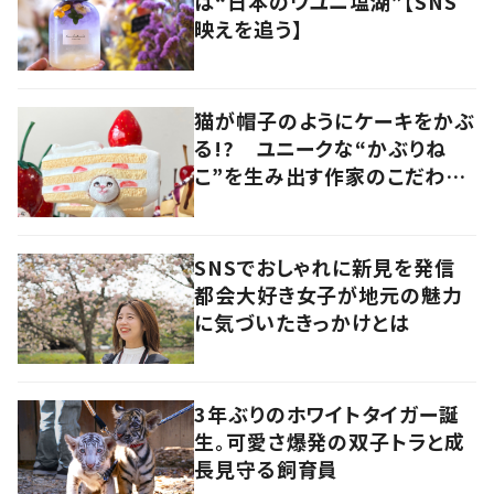
は“日本のウユニ塩湖”【SNS
映えを追う】
猫が帽子のようにケーキをかぶ
る!? ユニークな“かぶりね
こ”を生み出す作家のこだわり
は「絶対にオールハンドメイド」
SNSでおしゃれに新見を発信
都会大好き女子が地元の魅力
に気づいたきっかけとは
3年ぶりのホワイトタイガー誕
生。可愛さ爆発の双子トラと成
長見守る飼育員