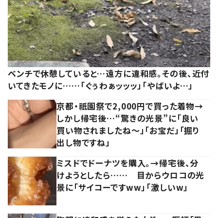
ベンチで休憩していると…遠方に違和感。その後、近付
いてきたモノに……「ぐぅわぁッッッ」「やばいよ…」
京都・祇園祭で2,000円で買った着物→
しかし帰宅後…“驚きの光景”に「良い
買い物されましたね～」「お宝だ」「掘り
出し物ですね」
ミスドでドーナツを購入。→帰宅後、分
けようとしたら…… 目からウロコの光
景に「サイコーですww」「激しいw」