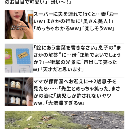
のお目目で可愛い」「渋い～！」
スーパーに夫を連れて行くと…妻「おー
いw」まさかの行動に「奥さん美人！」
「めっちゃわかるww」「楽しそうww」
「絵にあう言葉を書きなさい」息子の”ま
さかの解答”に…母「正解でよいでしょう
か？」→衝撃の光景に「声出して笑った
ｗ」「天才だと思います」
ママが保育園へお迎えに→2歳息子を
見たら……「先生とめっちゃ笑った」まさ
かの姿に「幼児しか許されないヤツ
ww」「大渋滞すぎるw」