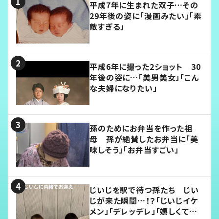
平成7年に生まれた双子…その
29年後の姿に「漫画みたい」「素
敵すぎる」
平成6年に撮った2ショット 30
年後の姿に…「美男美女」「こん
な夫婦になりたい」
孫のためにお弁当を作った祖
母 孫が絶賛したお弁当に「美
味しそう」「お弁当すごい」
じいじを駅で待つ孫たち じい
じが来た瞬間…！？「じいじイケ
メン」「デレッデレ」「嬉しくて可