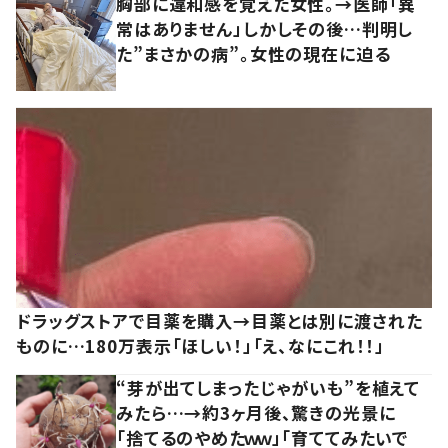
胸部に違和感を覚えた女性。→医師「異
常はありません」しかしその後…判明し
た”まさかの病”。女性の現在に迫る
ドラッグストアで目薬を購入→目薬とは別に渡された
ものに…180万表示「ほしい！」「え、なにこれ！！」
“芽が出てしまったじゃがいも”を植えて
みたら…→約3ヶ月後、驚きの光景に
「捨てるのやめたｗｗ」「育ててみたいで