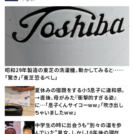
昭和29年製造の東芝の洗濯機。動かしてみると……
「驚き」「東芝恐るべし」
夏休みの宿題をする小5息子に違和感。
→直後、母がみた『衝撃的すぎる姿』
に…「息子くんサイコーww」「吹き出し
ちゃいましたww」
中学生の時に出会うも“別々の道を歩
んでいた”男女。しかし10年後の現在