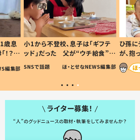
1歳息
小1から不登校、息子は「ギフテ
ひ孫に
「！？」
ッド」だった 父が“ウチ給食”を
が、抱
に「可愛
作り続ける理由とは #令和の親
「涙が
SNSで話題
ほ・とせなNEWS編集部
WS編集部
#令和の子
い」
ライター募集！
“人”のグッドニュースの取材・執筆をしてみませんか？