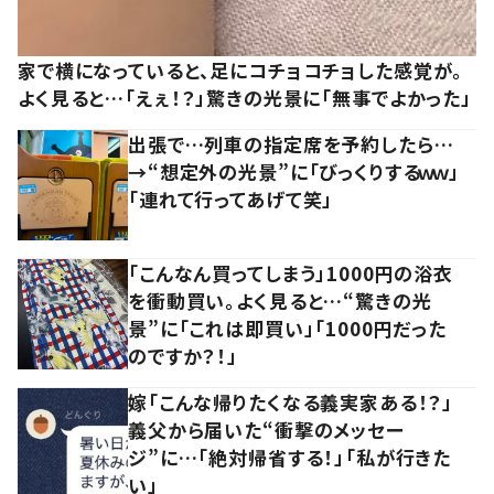
家で横になっていると、足にコチョコチョした感覚が。
よく見ると…「えぇ！？」驚きの光景に「無事でよかった」
出張で…列車の指定席を予約したら…
→“想定外の光景”に「びっくりするｗｗ」
「連れて行ってあげて笑」
「こんなん買ってしまう」1000円の浴衣
を衝動買い。よく見ると…“驚きの光
景”に「これは即買い」「1000円だった
のですか？！」
嫁「こんな帰りたくなる義実家ある！？」
義父から届いた“衝撃のメッセー
ジ”に…「絶対帰省する！」「私が行きた
い」