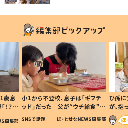
1歳息
小1から不登校、息子は「ギフテ
ひ孫に
「！？」
ッド」だった 父が“ウチ給食”を
が、抱
に「可愛
作り続ける理由とは #令和の親
「涙が
SNSで話題
ほ・とせなNEWS編集部
WS編集部
#令和の子
い」