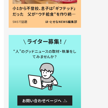
小1から不登校、息子は「ギフテッド」
だった 父が“ウチ給食”を作り続け
る理由とは #令和の親 #令和の子
SNSで話題
ほ・とせなNEWS編集部
ライター募集！
“人”のグッドニュースの取材・執筆をし
てみませんか？
お問い合わせページへ