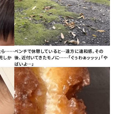
たら……
ベンチで休憩していると…遠方に違和感。その
児しか
後、近付いてきたモノに……「ぐぅわぁッッッ」「や
ばいよ…」