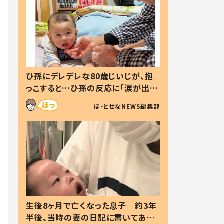
ひ孫にデレデレな80歳じいじが、抱
っこすると…ひ孫の反応に「涙が出ま
した」「可愛くて仕方ない」
ほ・とせなNEWS編集部
生後8ヶ月で亡くなった息子 約3年
半後、当時の妻の日記に書いてあっ