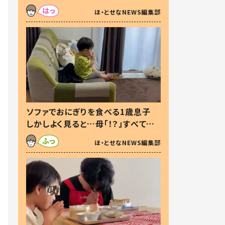
た本音とは
ほ・とせなNEWS編集部
ソファでおにぎりを食べる1歳息子
しかしよく見ると…母「！？」すべてを
察した母の投稿に「可愛いから許
ほ・とせなNEWS編集部
す！」「現行犯〜」