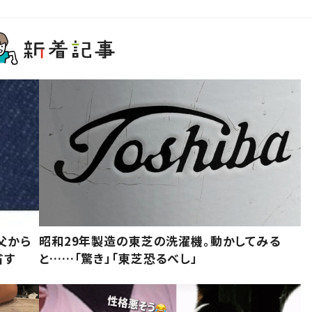
父から
昭和29年製造の東芝の洗濯機。動かしてみる
省す
と……「驚き」「東芝恐るべし」