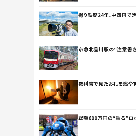
撮り鉄歴24年、中四国
京急北品川駅の“注意書
教科書で見たお札を燃やす
総額600万円の“乗る”