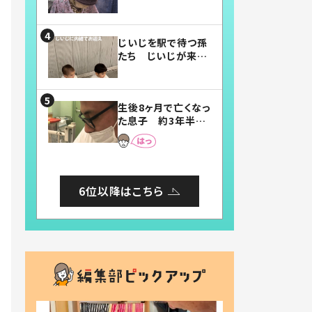
賛したお弁当に「美
味しそう」「お弁当す
ごい」
じいじを駅で待つ孫
たち じいじが来た
瞬間…！？「じいじイ
ケメン」「デレッデレ」
「嬉しくて可愛くてた
生後8ヶ月で亡くなっ
まらない」「幸せにな
た息子 約3年半
れる」
後、当時の妻の日記
に書いてあった本音
とは
6位以降はこちら