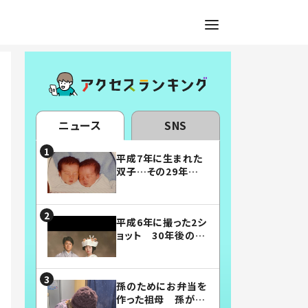
ニュース
SNS
平成7年に生まれた
双子…その29年後
の姿に「漫画みたい」
「素敵すぎる」
平成6年に撮った2シ
ョット 30年後の姿
に…「美男美女」「こ
んな夫婦になりた
い」
孫のためにお弁当を
作った祖母 孫が絶