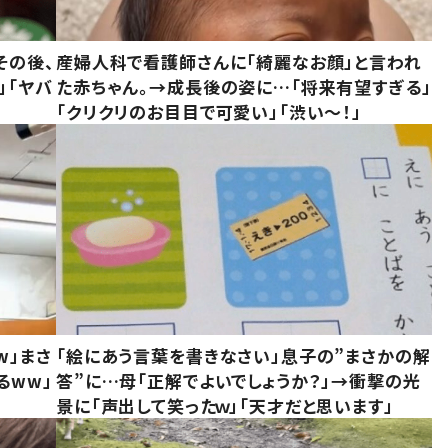
その後、
産婦人科で看護師さんに「綺麗なお顔」と言われ
」「ヤバ
た赤ちゃん。→成長後の姿に…「将来有望すぎる」
「クリクリのお目目で可愛い」「渋い～！」
w」まさ
「絵にあう言葉を書きなさい」息子の”まさかの解
るww」
答”に…母「正解でよいでしょうか？」→衝撃の光
景に「声出して笑ったｗ」「天才だと思います」