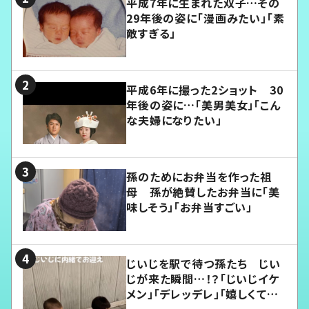
平成7年に生まれた双子…その
29年後の姿に「漫画みたい」「素
敵すぎる」
平成6年に撮った2ショット 30
年後の姿に…「美男美女」「こん
な夫婦になりたい」
孫のためにお弁当を作った祖
母 孫が絶賛したお弁当に「美
味しそう」「お弁当すごい」
じいじを駅で待つ孫たち じい
じが来た瞬間…！？「じいじイケ
メン」「デレッデレ」「嬉しくて可
愛くてたまらない」「幸せになれ