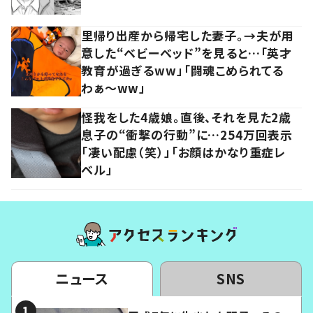
里帰り出産から帰宅した妻子。→夫が用
意した“ベビーベッド”を見ると…「英才
教育が過ぎるww」「闘魂こめられてる
わぁ～ww」
怪我をした4歳娘。直後、それを見た2歳
息子の“衝撃の行動”に…254万回表示
「凄い配慮（笑）」「お顔はかなり重症レ
ベル」
ニュース
SNS