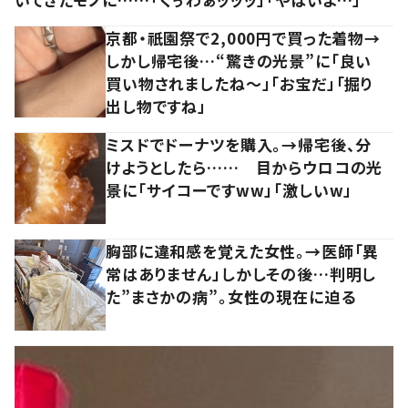
京都・祇園祭で2,000円で買った着物→
しかし帰宅後…“驚きの光景”に「良い
買い物されましたね～」「お宝だ」「掘り
出し物ですね」
ミスドでドーナツを購入。→帰宅後、分
けようとしたら…… 目からウロコの光
景に「サイコーですww」「激しいw」
胸部に違和感を覚えた女性。→医師「異
常はありません」しかしその後…判明し
た”まさかの病”。女性の現在に迫る