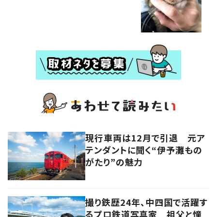
現行車両は12月で引退 元ア
テンダントに聞く“伊予灘もの
がたり”の魅力
撮り鉄歴24年、中四国で活躍す
るプロ鉄道写真家 祖父と憧