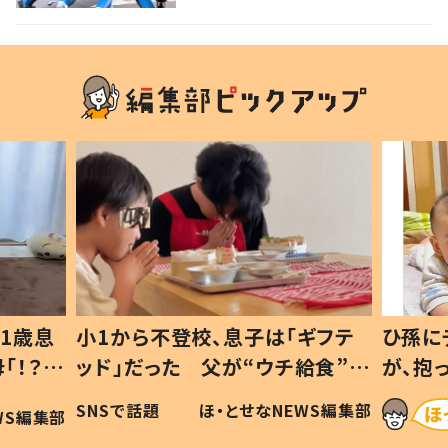
1歳息
小1から不登校、息子は「ギフテ
ひ孫に
「！？」
ッド」だった 父が“ウチ給食”を
が、抱
に「可愛
作り続ける理由とは #令和の親
「涙が
SNSで話題
ほ・とせなNEWS編集部
WS編集部
#令和の子
い」