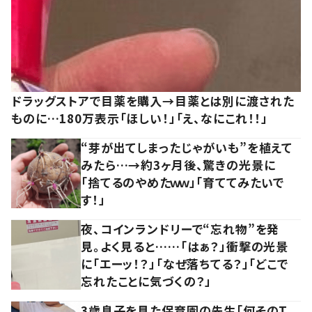
ドラッグストアで目薬を購入→目薬とは別に渡された
ものに…180万表示「ほしい！」「え、なにこれ！！」
“芽が出てしまったじゃがいも”を植えて
みたら…→約3ヶ月後、驚きの光景に
「捨てるのやめたｗｗ」「育ててみたいで
す！」
夜、コインランドリーで“忘れ物”を発
見。よく見ると……「はぁ？」衝撃の光景
に「エーッ！？」「なぜ落ちてる？」「どこで
忘れたことに気づくの？」
3歳息子を見た保育園の先生「何そのT