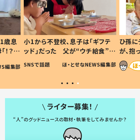
1歳息
小1から不登校、息子は「ギフテ
ひ孫に
「！？」
ッド」だった 父が“ウチ給食”を
が、抱
に「可愛
作り続ける理由とは #令和の親
「涙が
SNSで話題
ほ・とせなNEWS編集部
WS編集部
#令和の子
い」
ライター募集！
“人”のグッドニュースの取材・執筆をしてみませんか？