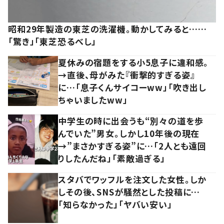
昭和29年製造の東芝の洗濯機。動かしてみると……
「驚き」「東芝恐るべし」
夏休みの宿題をする小5息子に違和感。
→直後、母がみた『衝撃的すぎる姿』
に…「息子くんサイコーww」「吹き出し
ちゃいましたww」
中学生の時に出会うも“別々の道を歩
んでいた”男女。しかし10年後の現在
→”まさかすぎる姿”に…「2人とも遠回
りしたんだね」「素敵過ぎる」
スタバでワッフルを注文した女性。しか
しその後、SNSが騒然とした投稿に…
「知らなかった」「ヤバい安い」