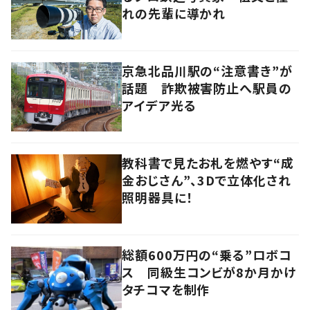
れの先輩に導かれ
京急北品川駅の“注意書き”が
話題 詐欺被害防止へ駅員の
アイデア光る
教科書で見たお札を燃やす“成
金おじさん”、3Dで立体化され
照明器具に！
総額600万円の“乗る”ロボコ
ス 同級生コンビが8か月かけ
タチコマを制作