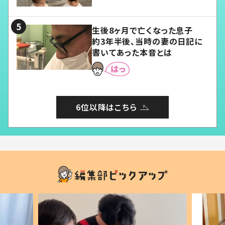
る」
生後8ヶ月で亡くなった息子
約3年半後、当時の妻の日記に
書いてあった本音とは
6位以降はこちら