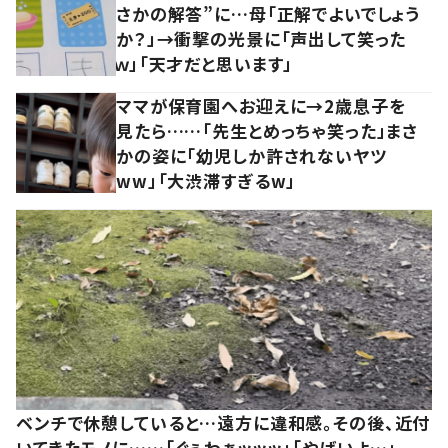
さかの解答”に…母「正解でよいでしょう
か？」→衝撃の光景に「声出して笑った
ｗ」「天才だと思います」
ママが保育園へお迎えに→2歳息子を
見たら……「先生とめっちゃ笑った」まさ
かの姿に「幼児しか許されないヤツ
ww」「大渋滞すぎるw」
ベンチで休憩していると…遠方に違和感。その後、近付
いてきたモノに……「ぐぅわぁッッッ」「やばいよ…」