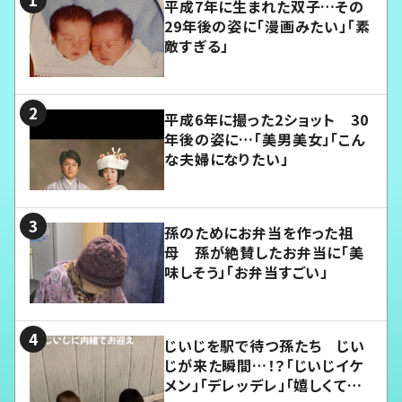
平成7年に生まれた双子…その
29年後の姿に「漫画みたい」「素
敵すぎる」
平成6年に撮った2ショット 30
年後の姿に…「美男美女」「こん
な夫婦になりたい」
孫のためにお弁当を作った祖
母 孫が絶賛したお弁当に「美
味しそう」「お弁当すごい」
じいじを駅で待つ孫たち じい
じが来た瞬間…！？「じいじイケ
メン」「デレッデレ」「嬉しくて可