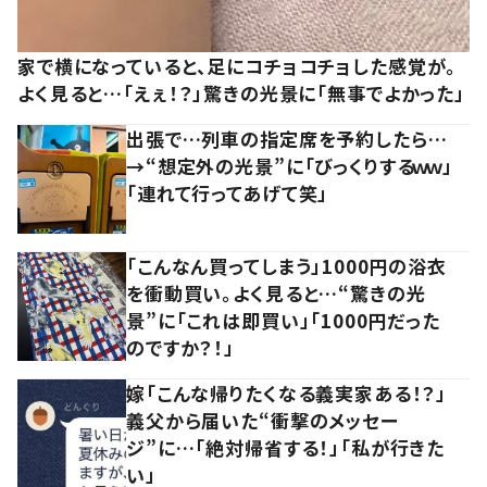
家で横になっていると、足にコチョコチョした感覚が。
よく見ると…「えぇ！？」驚きの光景に「無事でよかった」
出張で…列車の指定席を予約したら…
→“想定外の光景”に「びっくりするｗｗ」
「連れて行ってあげて笑」
「こんなん買ってしまう」1000円の浴衣
を衝動買い。よく見ると…“驚きの光
景”に「これは即買い」「1000円だった
のですか？！」
嫁「こんな帰りたくなる義実家ある！？」
義父から届いた“衝撃のメッセー
ジ”に…「絶対帰省する！」「私が行きた
い」