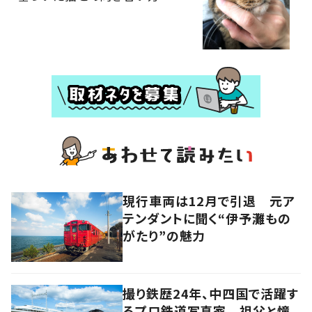
現行車両は12月で引退 元ア
テンダントに聞く“伊予灘もの
がたり”の魅力
撮り鉄歴24年、中四国で活躍す
るプロ鉄道写真家 祖父と憧