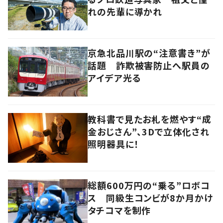
れの先輩に導かれ
京急北品川駅の“注意書き”が
話題 詐欺被害防止へ駅員の
アイデア光る
教科書で見たお札を燃やす“成
金おじさん”、3Dで立体化され
照明器具に！
総額600万円の“乗る”ロボコ
ス 同級生コンビが8か月かけ
タチコマを制作