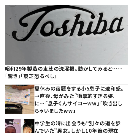
昭和29年製造の東芝の洗濯機。動かしてみると……
「驚き」「東芝恐るべし」
夏休みの宿題をする小5息子に違和感。
→直後、母がみた『衝撃的すぎる姿』
に…「息子くんサイコーww」「吹き出し
ちゃいましたww」
中学生の時に出会うも“別々の道を歩
んでいた”男女。しかし10年後の現在