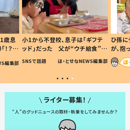
1歳息
小1から不登校、息子は「ギフテ
ひ孫に
「！？」
ッド」だった 父が“ウチ給食”を
が、抱
に「可愛
作り続ける理由とは #令和の親
「涙が
SNSで話題
ほ・とせなNEWS編集部
WS編集部
#令和の子
い」
ライター募集！
“人”のグッドニュースの取材・執筆をしてみませんか？