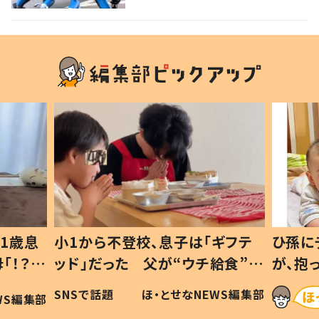
1歳息
小1から不登校、息子は「ギフテ
ひ孫に
「！？」
ッド」だった 父が“ウチ給食”を
が、抱
に「可愛
作り続ける理由とは #令和の親
「涙が
SNSで話題
ほ・とせなNEWS編集部
WS編集部
#令和の子
い」