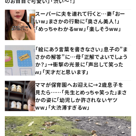
のお目目で可愛い」「渋い～！」
スーパーに夫を連れて行くと…妻「おー
いw」まさかの行動に「奥さん美人！」
「めっちゃわかるww」「楽しそうww」
「絵にあう言葉を書きなさい」息子の”ま
さかの解答”に…母「正解でよいでしょう
か？」→衝撃の光景に「声出して笑った
ｗ」「天才だと思います」
ママが保育園へお迎えに→2歳息子を
見たら……「先生とめっちゃ笑った」まさ
かの姿に「幼児しか許されないヤツ
ww」「大渋滞すぎるw」