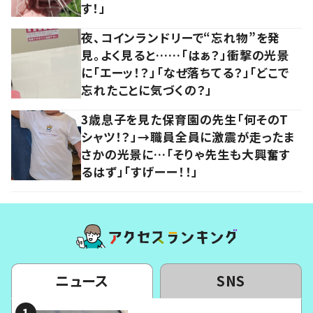
す！」
夜、コインランドリーで“忘れ物”を発
見。よく見ると……「はぁ？」衝撃の光景
に「エーッ！？」「なぜ落ちてる？」「どこで
忘れたことに気づくの？」
3歳息子を見た保育園の先生「何そのT
シャツ！？」→職員全員に激震が走ったま
さかの光景に…「そりゃ先生も大興奮す
るはず」「すげーー！！」
ニュース
SNS