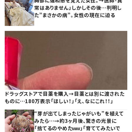
胸部に違和感を覚えた女性。→医師「異
常はありません」しかしその後…判明し
た”まさかの病”。女性の現在に迫る
ドラッグストアで目薬を購入→目薬とは別に渡された
ものに…180万表示「ほしい！」「え、なにこれ！！」
“芽が出てしまったじゃがいも”を植えて
みたら…→約3ヶ月後、驚きの光景に
「捨てるのやめたｗｗ」「育ててみたいで