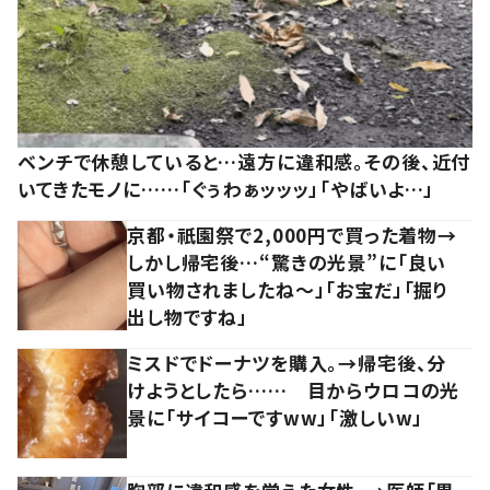
ベンチで休憩していると…遠方に違和感。その後、近付
いてきたモノに……「ぐぅわぁッッッ」「やばいよ…」
京都・祇園祭で2,000円で買った着物→
しかし帰宅後…“驚きの光景”に「良い
買い物されましたね～」「お宝だ」「掘り
出し物ですね」
ミスドでドーナツを購入。→帰宅後、分
けようとしたら…… 目からウロコの光
景に「サイコーですww」「激しいw」