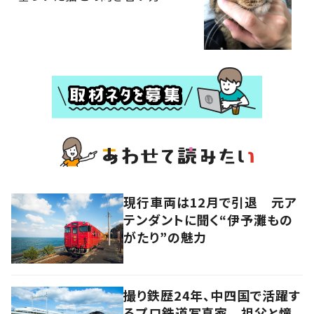
現行車両は12月で引退 元ア
テンダントに聞く“伊予灘もの
がたり”の魅力
撮り鉄歴24年、中四国で活躍す
るプロ鉄道写真家 祖父と憧