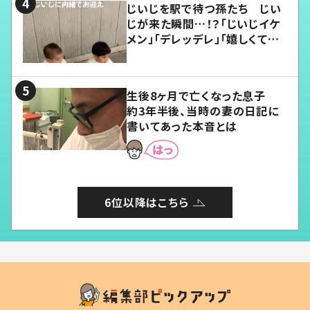
じいじを駅で待つ孫たち じい
じが来た瞬間…！？「じいじイケ
メン」「デレッデレ」「嬉しくて可
愛くてたまらない」「幸せになれ
る」
生後8ヶ月で亡くなった息子
約3年半後、当時の妻の日記に
書いてあった本音とは
6位以降はこちら