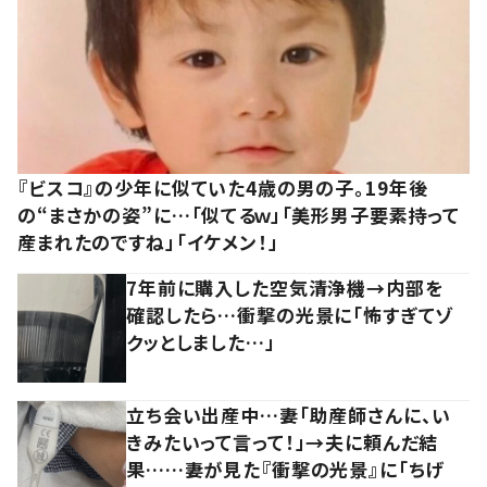
『ビスコ』の少年に似ていた4歳の男の子。19年後
の“まさかの姿”に…「似てるｗ」「美形男子要素持って
産まれたのですね」「イケメン！」
7年前に購入した空気清浄機→内部を
確認したら…衝撃の光景に「怖すぎてゾ
クッとしました…」
立ち会い出産中…妻「助産師さんに、い
きみたいって言って！」→夫に頼んだ結
果……妻が見た『衝撃の光景』に「ちげ