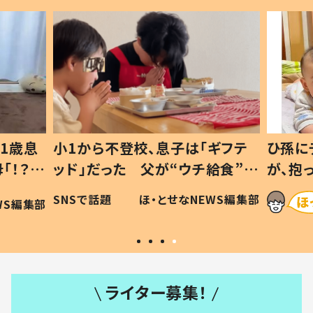
1歳息
小1から不登校、息子は「ギフテ
ひ孫に
「！？」
ッド」だった 父が“ウチ給食”を
が、抱
に「可愛
作り続ける理由とは #令和の親
「涙が
SNSで話題
ほ・とせなNEWS編集部
WS編集部
#令和の子
い」
ライター募集！