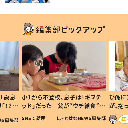
1歳息
小1から不登校、息子は「ギフテ
ひ孫に
「！？」
ッド」だった 父が“ウチ給食”を
が、抱
に「可愛
作り続ける理由とは #令和の親
「涙が
SNSで話題
ほ・とせなNEWS編集部
WS編集部
#令和の子
い」