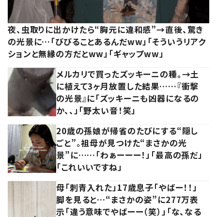
夜、虫取りに出かけたら“胸元に違和感”→直後、驚き
の光景に…「びびることあるんだww」「そういうリアク
ションと無縁の方だとww」「ギャップww」
メルカリで買ったズッキーニの種。→土
に植えて3ヶ月放置した結果……『衝撃
の光景』に「ズッキーニも凶器になるの
か、、」「野太い音！笑」
20歳の孫娘が帰省のたびにする“隠し
ごと”。祖母が見つけた“まさかの光
景”に……「わぁーーー！」「最高の孫だ」
「これいいですね」
母「刺青入れた」17歳息子「やばー！！」
脚を見ると…“まさかの姿”に277万表
示「違う意味でやばーー（笑）」「な、なる