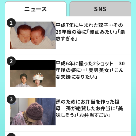
ニュース
SNS
平成7年に生まれた双子…その
29年後の姿に「漫画みたい」「素
敵すぎる」
平成6年に撮った2ショット 30
年後の姿に…「美男美女」「こん
な夫婦になりたい」
孫のためにお弁当を作った祖
母 孫が絶賛したお弁当に「美
味しそう」「お弁当すごい」