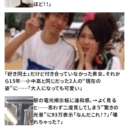
ほど！！」
「好き同士」だけど付き合っていなかった男女。それか
ら15年…小中高と同じだった2人の“現在の
姿”に……「大人になっても可愛い」
駅の電光掲示板に違和感。→よく見る
と……思わず二度見してしまう”驚きの
光景”に93万表示「なんだこれ！？」「壊
れちゃった？」