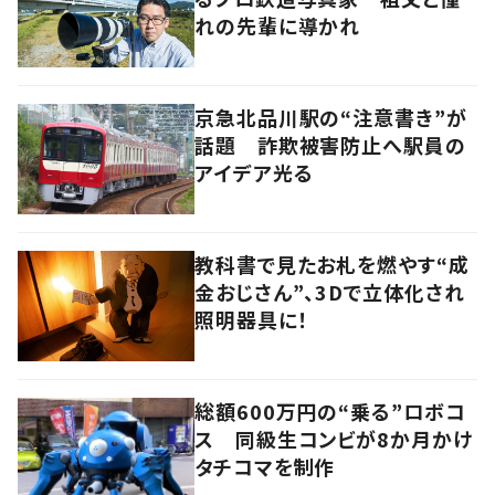
れの先輩に導かれ
京急北品川駅の“注意書き”が
話題 詐欺被害防止へ駅員の
アイデア光る
教科書で見たお札を燃やす“成
金おじさん”、3Dで立体化され
照明器具に！
総額600万円の“乗る”ロボコ
ス 同級生コンビが8か月かけ
タチコマを制作