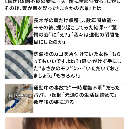
【続き】体調不良の妻に…夫「俺に全部任せろ」しかし
その後、妻が目を疑った『まさかの光景』とは
長ネギの葉だけ収穫し、数年間放置…
→その後、掘り起こしてみた結果…“驚
愕の姿”に「え？」「我々は進化の瞬間を
目にしたのか」
洗濯物のカゴを片付けていた女性「もら
ってもいいですよね？」思いがけず手にし
た“まさかのモノ”に…「いただいておき
ましょう」「もちろん！」
通勤中の事故で“一時意識不明”だった
パパ。→医師「元通りの生活は諦めて」
数年後の姿に迫る